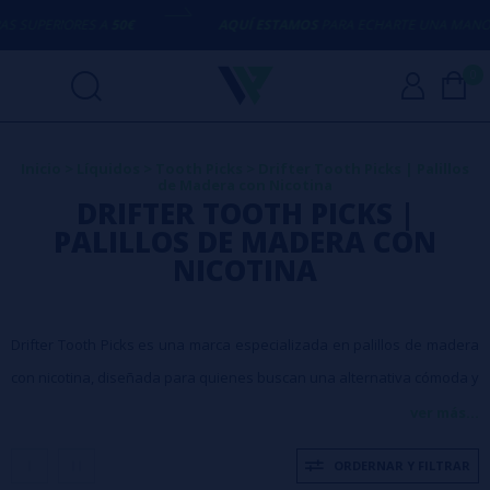
UPERIORES A
50€
AQUÍ ESTAMOS
PARA ECHARTE UNA MANO CO
0
Inicio
>
Líquidos
>
Tooth Picks
>
Drifter Tooth Picks | Palillos
de Madera con Nicotina
DRIFTER TOOTH PICKS |
PALILLOS DE MADERA CON
NICOTINA
Drifter Tooth Picks es una marca especializada en palillos de madera
con nicotina, diseñada para quienes buscan una alternativa cómoda y
discreta a los formatos tradicionales. Su catálogo combina sabores
ver más...
actuales, diferentes intensidades y un formato práctico para el día a
ORDERNAR Y FILTRAR
día.