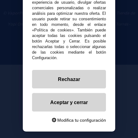
experiencia de usuario, divulgar ofertas
comerciales personalizadas o realizar
© VaporPlanet.es
|
Comprar Cigarrillos Electrónicos
|
Tienda de
análisis para optimizar nuestra oferta. El
Cigarrillos Electrónicos
usuario puede retirar su consentimiento
Yopi Online SL CIF: B90451832
|
Centro Comercial Las Torres -
en todo momento, desde el enlace
Local 26 - 41400 Écija (Sevilla) - 674 656 090
«Política de cookies». También puede
aceptar todas las cookies pulsando el
botón Aceptar y Cerrar. Es posible
rechazarlas todas o seleccionar algunas
de las cookies mediante el botón
Configuración.
Rechazar
Aceptar y cerrar
Modifica tu configuración