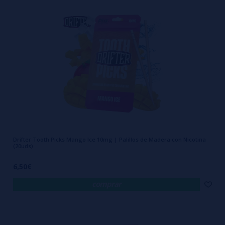
continúa ampliando una categoría que cada vez genera más interés
entre los consumidores.
Características de la marca Drifter Tooth Picks:
Diferentes sabores e intensidades disponibles.
Formato compacto y fácil de transportar.
No requiere dispositivos electrónicos.
Liberación gradual de sabor y nicotina.
Drifter Tooth Picks Mango Ice 10mg | Palillos de Madera con Nicotina
Uso cómodo y discreto.
(20uds)
Amplia variedad de perfiles aromáticos.
6,50€
comprar