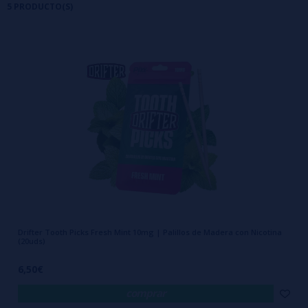
5 PRODUCTO(S)
Drifter Tooth Picks es una marca centrada en el desarrollo de palillos
de madera con nicotina, una categoría innovadora que está ganando
popularidad entre quienes buscan nuevas formas de consumir
nicotina de manera práctica y discreta.
Sus productos están fabricados con palillos de madera de alta calidad
impregnados con nicotina y aromas cuidadosamente seleccionados.
Gracias a este proceso, el sabor y la nicotina se liberan gradualmente
durante su uso, ofreciendo una alternativa sencilla y cómoda para
Drifter Tooth Picks Fresh Mint 10mg | Palillos de Madera con Nicotina
cualquier momento del día.
(20uds)
6,50€
La gama Drifter Tooth Picks incluye diferentes sabores inspirados en
comprar
frutas, bebidas y combinaciones refrescantes, permitiendo encontrar