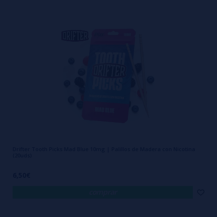
opciones para distintos gustos. Además, la marca ofrece diferentes
niveles de nicotina para adaptarse a las preferencias de cada
usuario.
Uno de los principales atractivos de Drifter es su formato compacto y
portátil. No requiere baterías, recargas, líquidos ni dispositivos
electrónicos, lo que facilita su transporte y utilización en cualquier
situación.
La combinación de materiales de calidad, sabores bien definidos y
Drifter Tooth Picks Mad Blue 10mg | Palillos de Madera con Nicotina
facilidad de uso ha convertido a Drifter Tooth Picks en una de las
(20uds)
marcas más destacadas dentro del mercado de los palillos de madera
6,50€
con nicotina.
comprar
Su apuesta por la innovación y el desarrollo de nuevos sabores