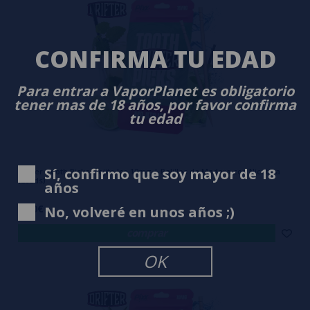
CONFIRMA TU EDAD
Para entrar a VaporPlanet es obligatorio
tener mas de 18 años, por favor confirma
tu edad
Sí, confirmo que soy mayor de 18
Drifter Tooth Picks Mojito Ice 10mg | Palillos de Madera con Nicotina
(20uds)
años
6,50€
No, volveré en unos años ;)
comprar
OK