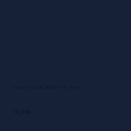
Aroma LEMON CURD Püd - 30ml
10,90€