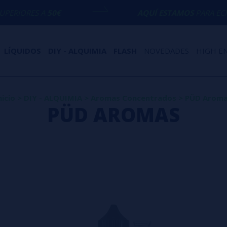
A
50€
AQUÍ ESTAMOS
PARA ECHARTE UNA 
LÍQUIDOS
DIY - ALQUIMIA
FLASH
NOVEDADES
HIGH E
nicio
>
DIY - ALQUIMIA
>
Aromas Concentrados
>
PÜD Arom
PÜD AROMAS