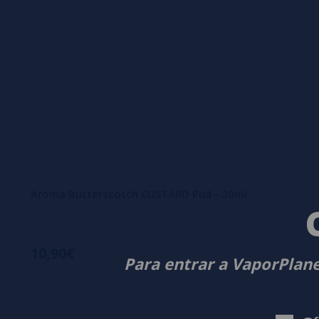
Aroma Butterscotch CUSTARD Püd - 30ml
10,90€
Para entrar a VaporPlane