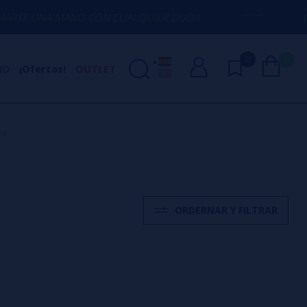
MANO CON CUALQUIER DUDA
(+34) 674 6
0
0
ND
¡Ofertas!
OUTLET
as
ORDERNAR Y FILTRAR