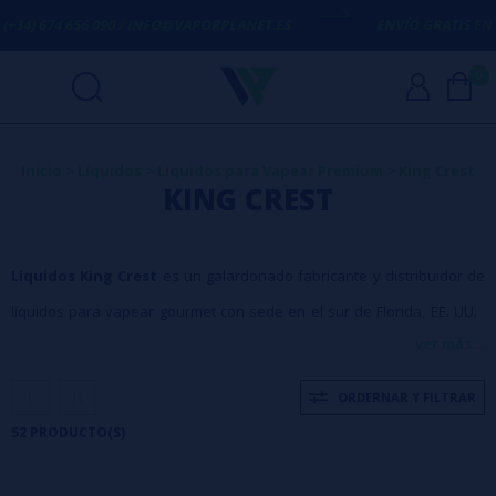
90 / INFO@VAPORPLANET.ES
ENVÍO GRATIS
EN COMPRAS SUPERIO
0
Inicio
>
Líquidos
>
Líquidos para Vapear Premium
>
King Crest
KING CREST
Líquidos King Crest
es un galardonado fabricante y distribuidor de
líquidos para vapear gourmet con sede en el sur de Florida, EE. UU.
ver más...
Los líquidos King's Crest es la primera línea de líquido para
vapear premium compuesto por 6 complejos sabores.
King Crest
ORDERNAR Y FILTRAR
ha puesto todo el corazón y el alma en estos eliquids, y para todos los
52 PRODUCTO(S)
que vapeamos esto significa un sabor delicioso y una alta calidad.