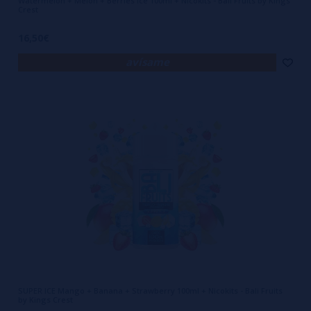
Watermelon + Melon + Berries Ice 100ml + Nicokits - Bali Fruits by Kings
Crest
16,50€
avísame
SUPER ICE Mango + Banana + Strawberry 100ml + Nicokits - Bali Fruits
by Kings Crest