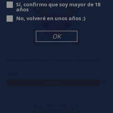
Sí, confirmo que soy mayor de 18
años
No, volveré en unos años ;)
OK
STRAWBERRY PEACH ICE 100ml + Nicokits Gratis - Kings Crest Fruits
16,90€
avísame