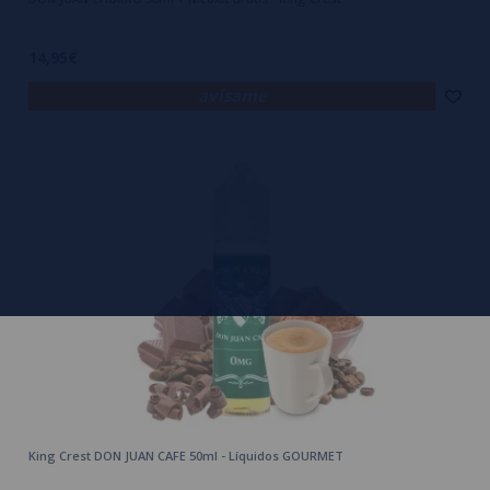
14,95€
avísame
King Crest DON JUAN CAFE 50ml - Líquidos GOURMET