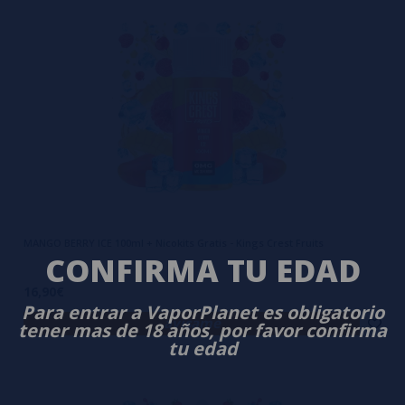
MANGO BERRY ICE 100ml + Nicokits Gratis - Kings Crest Fruits
CONFIRMA TU EDAD
16,90€
Para entrar a VaporPlanet es obligatorio
avísame
tener mas de 18 años, por favor confirma
tu edad