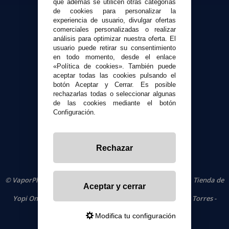
que además se utilicen otras categorías
de cookies para personalizar la
Atención al cliente
experiencia de usuario, divulgar ofertas
Envíos y devoluciones
comerciales personalizadas o realizar
Formas de pago
análisis para optimizar nuestra oferta. El
usuario puede retirar su consentimiento
Contacto
en todo momento, desde el enlace
«Política de cookies». También puede
aceptar todas las cookies pulsando el
Seguridad y Privacidad
botón Aceptar y Cerrar. Es posible
Términos y condiciones de uso
rechazarlas todas o seleccionar algunas
Política de privacidad
de las cookies mediante el botón
Configuración.
Política de cookies
Rechazar
© VaporPlanet.es
|
Comprar Cigarrillos Electrónicos
|
Tienda de
Aceptar y cerrar
Cigarrillos Electrónicos
Yopi Online SL CIF: B90451832
|
Centro Comercial Las Torres -
Local 26 - 41400 Écija (Sevilla) - 674 656 090
Modifica tu configuración