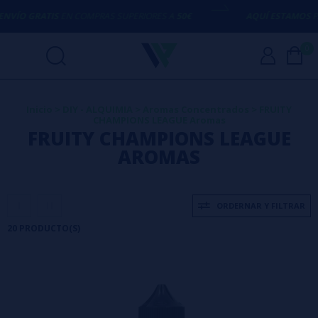
ATIS
EN COMPRAS SUPERIORES A
50€
AQUÍ ESTAMOS
PARA ECHA
0
Inicio
>
DIY - ALQUIMIA
>
Aromas Concentrados
>
FRUITY
CHAMPIONS LEAGUE Aromas
FRUITY CHAMPIONS LEAGUE
AROMAS
ORDERNAR Y FILTRAR
20 PRODUCTO(S)