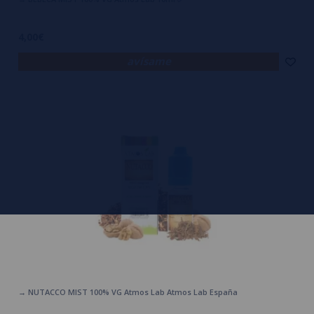
4,00€
avísame
→ NUTACCO MIST 100% VG Atmos Lab Atmos Lab España