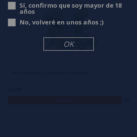
Sí, confirmo que soy mayor de 18
años
No, volveré en unos años ;)
OK
→ APPLE GREEN Atmos Lab 50ml + Nicokit Gratis
14,50€
avísame