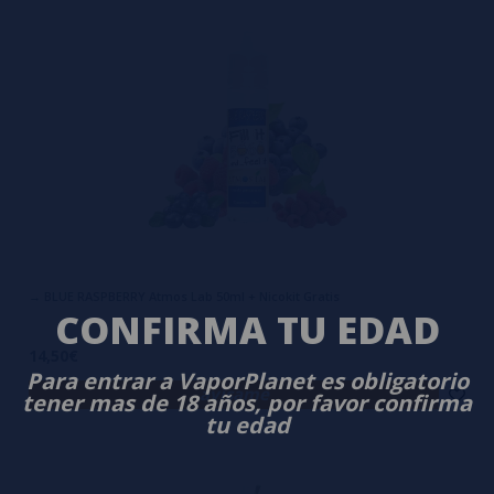
→ BLUE RASPBERRY Atmos Lab 50ml + Nicokit Gratis
CONFIRMA TU EDAD
14,50€
Para entrar a VaporPlanet es obligatorio
avísame
tener mas de 18 años, por favor confirma
tu edad