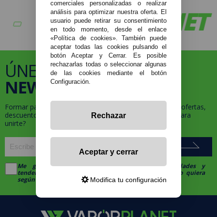
comerciales personalizadas o realizar
VAPORPLANET
V
análisis para optimizar nuestra oferta. El
usuario puede retirar su consentimiento
en todo momento, desde el enlace
«Política de cookies». También puede
aceptar todas las cookies pulsando el
botón Aceptar y Cerrar. Es posible
ÚNETE A NUESTRA
rechazarlas todas o seleccionar algunas
de las cookies mediante el botón
NEWSLETTER
Configuración.
Formar parte de la familia
VaporPlanet
te da acceso a ofertas,
descuentos y promociones exclusivas, ¿a qué esperas para
Rechazar
unirte?
Aceptar y cerrar
Me gustaría recibir descuentos exclusivos, novedades y
tendencias por e-mail. Puedo darme de baja cuando quiera
según lo recogido en la
Política de Publicidad
.
Modifica tu configuración