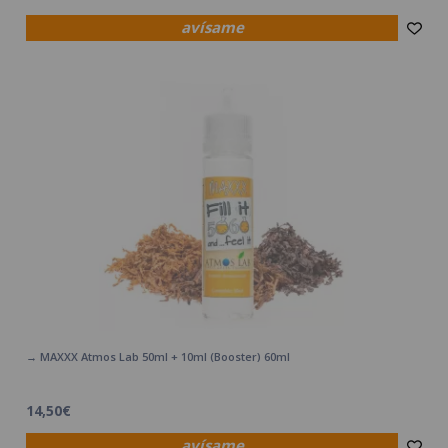
avísame
→ MAXXX Atmos Lab 50ml + 10ml (Booster) 60ml
14,50€
avísame