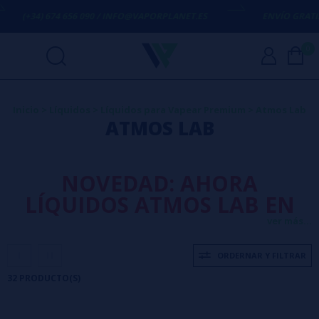
4 656 090 / INFO@VAPORPLANET.ES
ENVÍO GRATIS
EN COMPRAS 
0
Inicio
>
Líquidos
>
Líquidos para Vapear Premium
>
Atmos Lab
ATMOS LAB
NOVEDAD: AHORA
LÍQUIDOS ATMOS LAB EN
FORMATO GIGANTE
ver más...
(BOOSTER) DE 50ML +
ORDERNAR Y FILTRAR
Nicokit 10ml INCLUIDO EN
32 PRODUCTO(S)
EL PRECIO