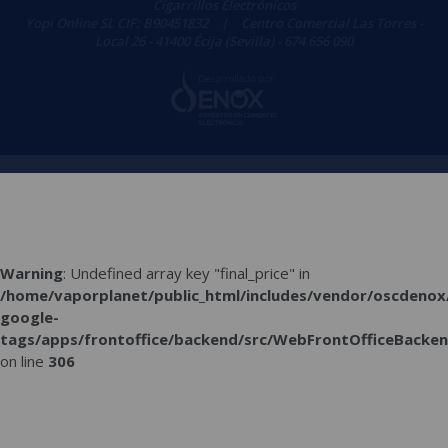
Cigarrillos Electrónicos
Yopi Online SL CIF: B90451832
|
Centro Comercial Las Torres -
Local 26 - 41400 Écija (Sevilla) - 674 656 090
Warning
: Undefined array key "final_price" in
/home/vaporplanet/public_html/includes/vendor/oscdenox
google-
tags/apps/frontoffice/backend/src/WebFrontOfficeBacken
on line
306