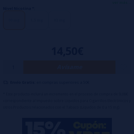
bayas recién cortadas te llevan a un sabor delicioso.
ver más...
Nivel Nicotina *:
Booster 50ml + Nicokit (incluido en el precio) 0mg =
60ml 0mg
Booster 50ml + Nicokit 10mg/ml (incluido en el precio) =
60ml 1,5mg
Booster 50ml + Nicokit 20mg/ml (incluido en el precio) =
60ml 3mg
00 mg
1,5 mg
03 mg
14,50€
Avísame
Envío Gratis:
en compras superiores a 50€
* Este producto incluirá un incremento en el proceso de compra de 9,08€
correspondiente al Impuesto sobre Líquidos para Cigarrillos Electrónicos y
otros Productos relacionados con el Tabaco (Líquidos de 0 a 15 mg)