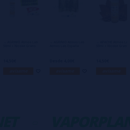
Escribe tu opinión sobre este producto
Aún no hay comentarios, ¿quieres ser el
primero en dejar uno? ¡Tu opinión nos
interesa!
→ AGRINIO Atmos Lab
→ AGRINIO Atmos Lab
→ APACHE Atmos Lab
50ml + Nicokit Gratis
Atmos Lab España
50ml + Nicokit Gratis
14,50€
Desde 4,00€
14,50€
avísame
avísame
avísame
ET
-
VAPORPLAN