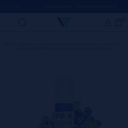
R DUDA
(+34) 674 656 090 / INFO@VAPORPLANET.ES
0
Inicio
>
Líquidos
>
Líquidos para Vapear Premium
>
Atmos Lab
>
→ BLUE RASPBERRY Atmos Lab 50ml + Nicokit Gratis