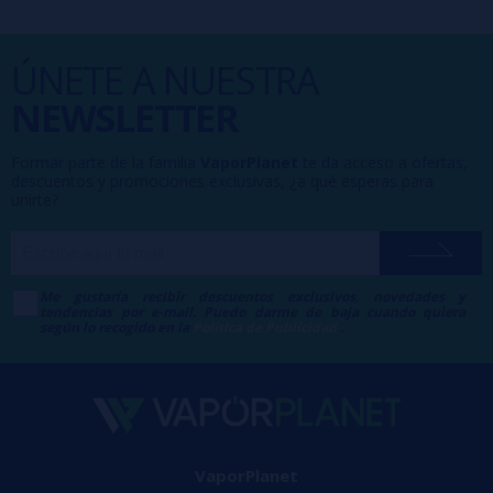
ÚNETE A NUESTRA
NEWSLETTER
Formar parte de la familia
VaporPlanet
te da acceso a ofertas,
descuentos y promociones exclusivas, ¿a qué esperas para
unirte?
Me gustaría recibir descuentos exclusivos, novedades y
tendencias por e-mail. Puedo darme de baja cuando quiera
según lo recogido en la
Política de Publicidad
.
VaporPlanet