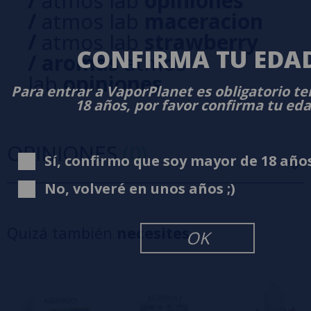
/
atmos lab
opiniones
/
atmos lab
maceracion
/
atmos lab
strawberry
CONFIRMA TU EDA
/
aromas
atmos
lab
opiniones
Para entrar a VaporPlanet es obligatorio t
18 años, por favor confirma tu ed
OPINIONES
(0)
Sí, confirmo que soy mayor de 18 año
No, volveré en unos años ;)
5 estrellas
0%
4 estrellas
0%
Quizá también
necesites
OK
3 estrellas
0%
2 estrellas
0%
1 estrellas
0%
0/5
Sé el primero en dejar tu opinión