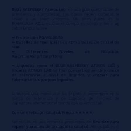
BLUE RASPBERRY Atmos Lab:
es una gran combinación de
arándanos y frambuesas. Las bayas recién cortadas te
llevan a un sabor delicioso. Un buen punto de la
FRAMBUESA AZUL es que el cuerpo es sólido y tiene un
sabor largo y suave.
➽ Proporción PG/VG: 50/50
➽ Botellas de 10ml (plástico PET) o Botes de Cristal de
30ml
➽ Diferentes Niveles de Nicotina:
0mg/3mg/6mg/12mg/18mg
➽
Líquidos como el BLUE RASPBERRY ATMOS LAB y
Aromas ATMOS LAB se han convertido en una marca
de referencia a nivel de líquidos y aromas para
fabricarte tus propios líquidos.
Si buscas una marca que ha llegado a convertirse en la
marca de referencia y de cabecera de millones de
vapeadore alrededor del mundo esa es Atmos Lab.
Con una relación Calidad/Precio ★★★★★
Atmos Lab es una empresa productora de
líquidos para
vapear y aromas de la más alta calidad.
Atmos Lab es el
primer laboratorio de Eliquids que consiguió el certificado