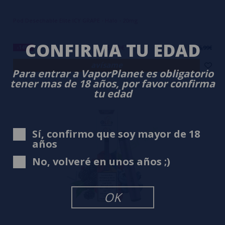
Pod Desechable Elite ICY GRAPE - Halo - 20mg
CONFIRMA TU EDAD
5,99€
-14%
6,99€
avísame
Para entrar a VaporPlanet es obligatorio
tener mas de 18 años, por favor confirma
tu edad
Sí, confirmo que soy mayor de 18
años
No, volveré en unos años ;)
OK