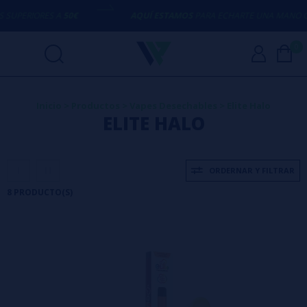
PERIORES A
50€
AQUÍ ESTAMOS
PARA ECHARTE UNA MANO CON 
0
Inicio
>
Productos
>
Vapes Desechables
>
Elite Halo
ELITE HALO
ORDERNAR Y FILTRAR
8 PRODUCTO(S)