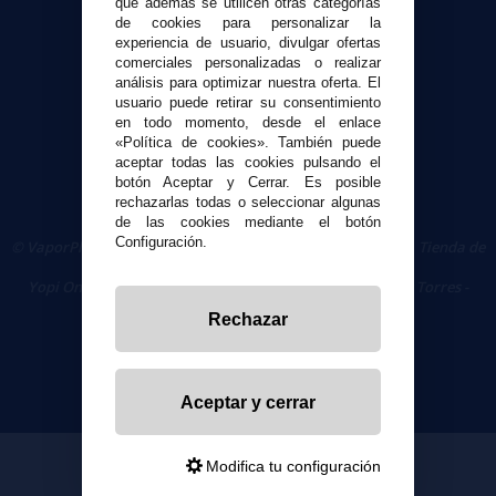
que además se utilicen otras categorías
Seguridad y Privacidad
de cookies para personalizar la
experiencia de usuario, divulgar ofertas
Términos y condiciones de uso
comerciales personalizadas o realizar
Política de privacidad
análisis para optimizar nuestra oferta. El
Política de cookies
usuario puede retirar su consentimiento
en todo momento, desde el enlace
«Política de cookies». También puede
aceptar todas las cookies pulsando el
botón Aceptar y Cerrar. Es posible
rechazarlas todas o seleccionar algunas
de las cookies mediante el botón
Configuración.
© VaporPlanet.es
|
Comprar Cigarrillos Electrónicos
|
Tienda de
Cigarrillos Electrónicos
Yopi Online SL CIF: B90451832
|
Centro Comercial Las Torres -
Local 26 - 41400 Écija (Sevilla) - 674 656 090
Rechazar
Aceptar y cerrar
Modifica tu configuración