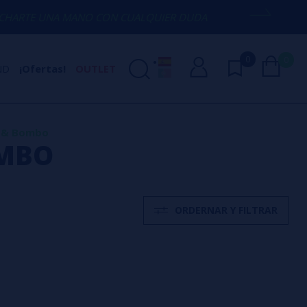
TE UNA MANO CON CUALQUIER DUDA
(+3
0
0
ND
¡Ofertas!
OUTLET
r & Bombo
OMBO
ORDERNAR Y FILTRAR