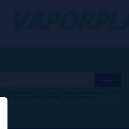
VAPORPLA
a recibir descuentos exclusivos, novedades y tendencias por e-mail.
me de baja cuando quiera según lo recogido en la
Política de
.