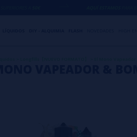
RIORES A
50€
AQUÍ ESTAMOS
PARA ECHAR
LÍQUIDOS
DIY - ALQUIMIA
FLASH
NOVEDADES
HIGH E
íquidos
>
Longfills【NUEVO FORMATO】
>
El Mono Vapeado
MONO VAPEADOR & B