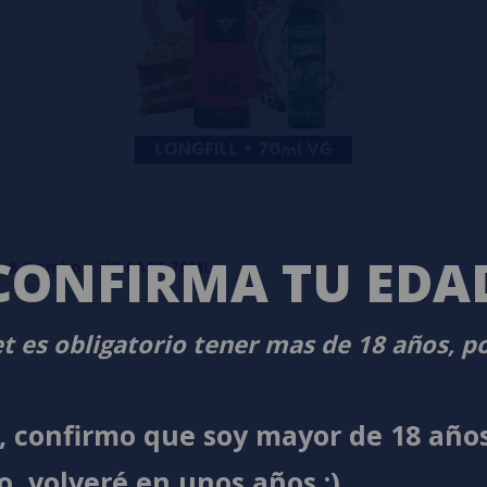
CONFIRMA TU EDA
or & Bombo + VG FAST 70ML
t es obligatorio tener mas de 18 años, p
í, confirmo que soy mayor de 18 año
o, volveré en unos años ;)