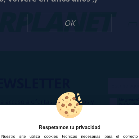
PLANET
-
OK
EWSLETTER
Me gustarí
a acceso a ofertas, descuentos y
Puedo dar
 unirte?
Publicidad
Respetamos tu privacidad
Nuestro site utiliza cookies técnicas necesarias para el correcto