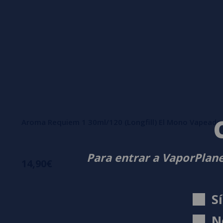
Aroma Requiem 1 30ml/120 (Longfill) El Mono Vapead
Para entrar a VaporPlane
14,90€
S
N