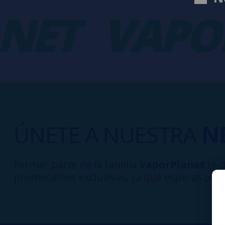
NET
VAPOR
ÚNETE A NUESTRA
N
Formar parte de la familia
VaporPlanet
te d
promociones exclusivas, ¿a qué esperas para