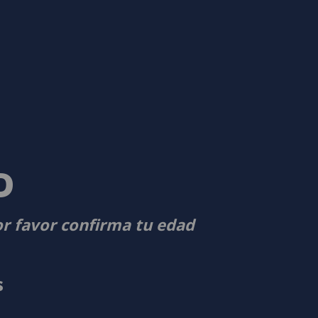
D
or favor confirma tu edad
s