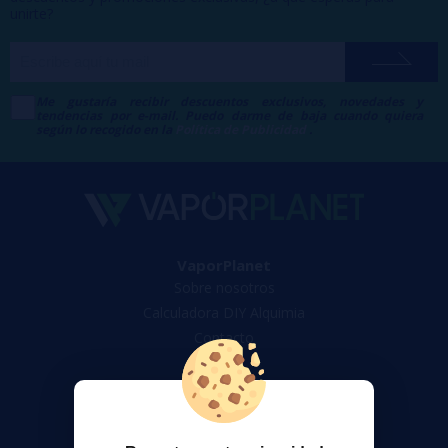
unirte?
Me gustaría recibir descuentos exclusivos, novedades y
tendencias por e-mail. Puedo darme de baja cuando quiera
según lo recogido en la
Política de Publicidad
.
VaporPlanet
Sobre nosotros
Calculadora DIY Alquimia
Contacto
Atención al cliente
Envíos y devoluciones
Formas de pago