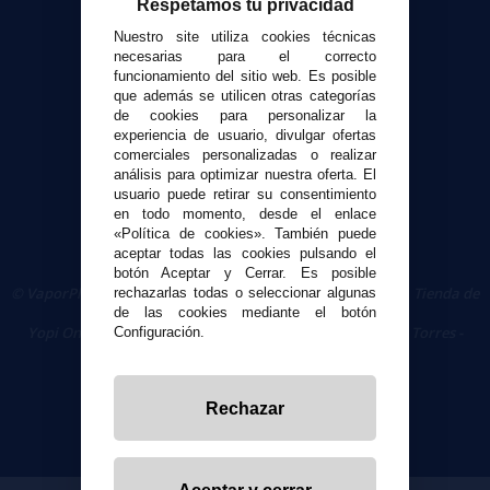
Respetamos tu privacidad
Contacto
Nuestro site utiliza cookies técnicas
necesarias para el correcto
Seguridad y Privacidad
funcionamiento del sitio web. Es posible
Términos y condiciones de uso
que además se utilicen otras categorías
de cookies para personalizar la
Política de privacidad
experiencia de usuario, divulgar ofertas
Política de cookies
comerciales personalizadas o realizar
análisis para optimizar nuestra oferta. El
usuario puede retirar su consentimiento
en todo momento, desde el enlace
«Política de cookies». También puede
aceptar todas las cookies pulsando el
botón Aceptar y Cerrar. Es posible
© VaporPlanet.es
|
Comprar Cigarrillos Electrónicos
|
Tienda de
rechazarlas todas o seleccionar algunas
Cigarrillos Electrónicos
de las cookies mediante el botón
Yopi Online SL CIF: B90451832
|
Centro Comercial Las Torres -
Configuración.
Local 26 - 41400 Écija (Sevilla) - 674 656 090
Rechazar