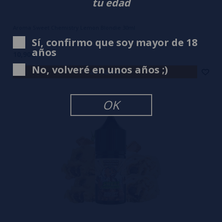
tu edad
Aroma Sweet Chemistry Lemon Blondie 30ml
Sí, confirmo que soy mayor de 18
años
10,90€
No, volveré en unos años ;)
avísame
OK