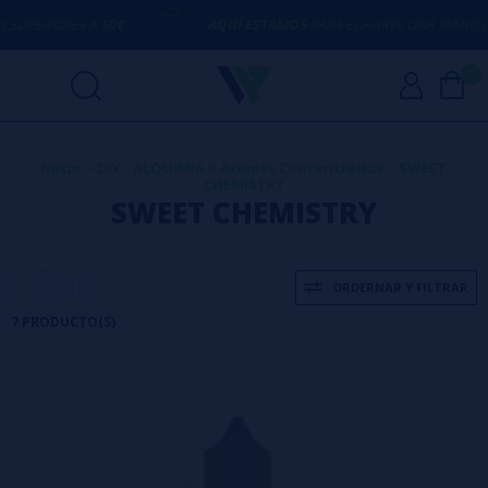
PERIORES A
50€
AQUÍ ESTAMOS
PARA ECHARTE UNA MANO CON 
0
Inicio
>
DIY - ALQUIMIA
>
Aromas Concentrados
>
SWEET
CHEMISTRY
SWEET CHEMISTRY
ORDERNAR Y FILTRAR
7 PRODUCTO(S)