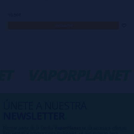
10,90€
avísame
T
VAPORPLANET
ÚNETE A NUESTRA
NEWSLETTER
Formar parte de la familia
VaporPlanet
te da acceso a ofertas,
descuentos y promociones exclusivas, ¿a qué esperas para