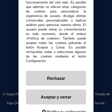
funcionamiento del sitio web. Es posible
que además se utilicen otras categorías
de cookies para personalizar la
Atención al cliente
experiencia de usuario, divulgar ofertas
Envíos y devoluciones
comerciales personalizadas o realizar
Formas de pago
análisis para optimizar nuestra oferta. El
usuario puede retirar su consentimiento
Contacto
en todo momento, desde el enlace
«Política de cookies». También puede
aceptar todas las cookies pulsando el
Seguridad y Privacidad
botón Aceptar y Cerrar. Es posible
Términos y condiciones de uso
rechazarlas todas o seleccionar algunas
Política de privacidad
de las cookies mediante el botón
Configuración.
Política de cookies
Rechazar
© VaporPlanet.es
|
Comprar Cigarrillos Electrónicos
|
Tienda de
Aceptar y cerrar
Cigarrillos Electrónicos
Yopi Online SL CIF: B90451832
|
Centro Comercial Las Torres -
Local 26 - 41400 Écija (Sevilla) - 674 656 090
Modifica tu configuración