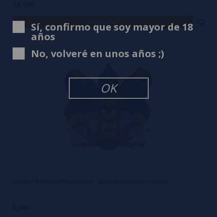
10,90€
avísame
Sí, confirmo que soy mayor de 18
años
No, volveré en unos años ;)
OK
Aroma TRANSILVANIA Daruma - Aromas listos para Vapear
5,99€