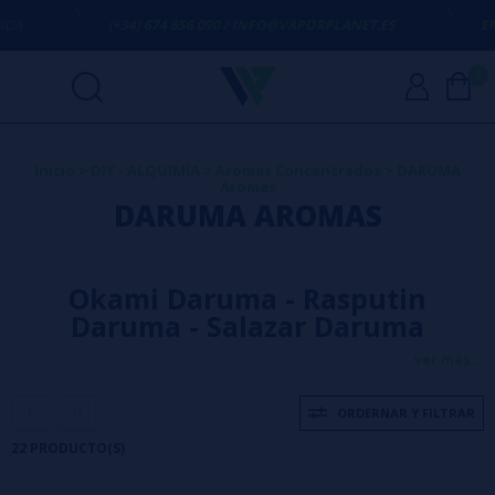
(+34) 674 656 090 / INFO@VAPORPLANET.ES
ENVÍO GRATI
0
Inicio
>
DIY - ALQUIMIA
>
Aromas Concentrados
>
DARUMA
Aromas
DARUMA AROMAS
Okami Daruma - Rasputin
Daruma - Salazar Daruma
ver más...
ORDERNAR Y FILTRAR
22 PRODUCTO(S)