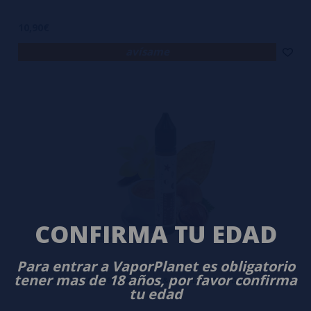
10,90€
avísame
CONFIRMA TU EDAD
Para entrar a VaporPlanet es obligatorio
tener mas de 18 años, por favor confirma
Aroma TOBACCO, COFFEE, HAZELNUT & VANILLA CREAM Daruma 30 ml
tu edad