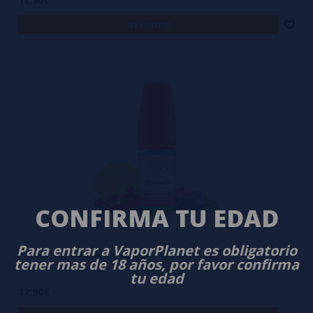
avísame
CONFIRMA TU EDAD
Para entrar a VaporPlanet es obligatorio
Aroma Fruit Splash 30ml – Moments by Dinner Lady
tener mas de 18 años, por favor confirma
tu edad
12,90€