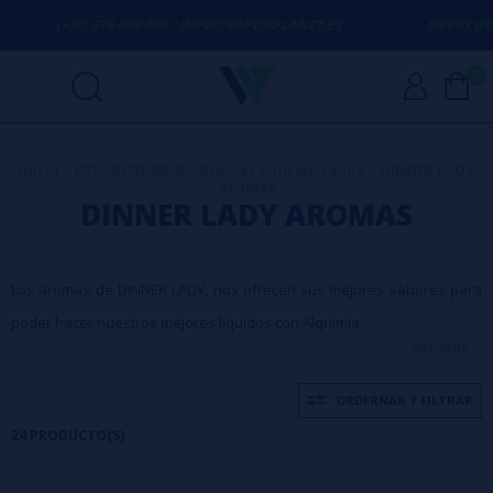
34) 674 656 090 / INFO@VAPORPLANET.ES
ENVÍO GRATIS
EN COM
0
Inicio
>
DIY - ALQUIMIA
>
Aromas Concentrados
>
DINNER LADY
Aromas
DINNER LADY AROMAS
Los aromas de DINNER LADY, nos ofrecen sus mejores sabores para
poder hacer nuestros mejores liquidos con Alquimia.
ver más...
ORDERNAR Y FILTRAR
24 PRODUCTO(S)