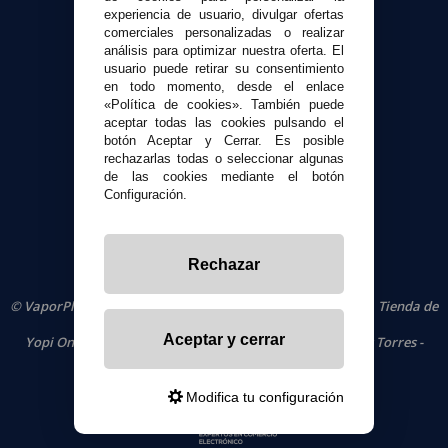
Envíos y devoluciones
experiencia de usuario, divulgar ofertas
Formas de pago
comerciales personalizadas o realizar
Contacto
análisis para optimizar nuestra oferta. El
usuario puede retirar su consentimiento
en todo momento, desde el enlace
Seguridad y Privacidad
«Política de cookies». También puede
aceptar todas las cookies pulsando el
Términos y condiciones de uso
botón Aceptar y Cerrar. Es posible
Política de privacidad
rechazarlas todas o seleccionar algunas
Política de cookies
de las cookies mediante el botón
Configuración.
Rechazar
© VaporPlanet.es
|
Comprar Cigarrillos Electrónicos
|
Tienda de
Cigarrillos Electrónicos
Aceptar y cerrar
Yopi Online SL CIF: B90451832
|
Centro Comercial Las Torres -
Local 26 - 41400 Écija (Sevilla) - 674 656 090
Modifica tu configuración