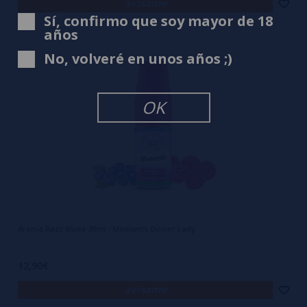
avísame
Sí, confirmo que soy mayor de 18
años
No, volveré en unos años ;)
OK
Aroma Razz Blues 30ml - Moments Dinner Lady
12,90€
avísame