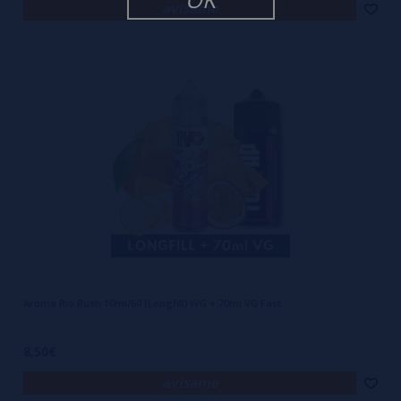
avísame
Aroma Rio Rush 10ml/60 (Longfill) IVG + 70ml VG Fast
8,50€
avísame