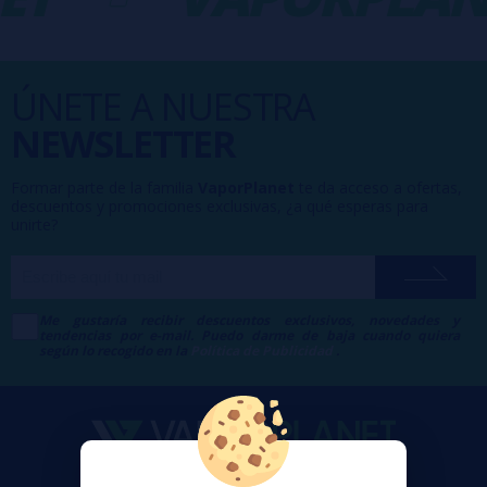
ÚNETE A NUESTRA
NEWSLETTER
Formar parte de la familia
VaporPlanet
te da acceso a ofertas,
descuentos y promociones exclusivas, ¿a qué esperas para
unirte?
Me gustaría recibir descuentos exclusivos, novedades y
tendencias por e-mail. Puedo darme de baja cuando quiera
según lo recogido en la
Política de Publicidad
.