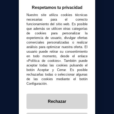
VaporPlanet
Respetamos tu privacidad
Sobre nosotros
Calculadora DIY Alquimia
Nuestro site utiliza cookies técnicas
necesarias para el correcto
Contacto
funcionamiento del sitio web. Es posible
que además se utilicen otras categorías
de cookies para personalizar la
Atención al cliente
experiencia de usuario, divulgar ofertas
Envíos y devoluciones
comerciales personalizadas o realizar
Formas de pago
análisis para optimizar nuestra oferta. El
usuario puede retirar su consentimiento
Contacto
en todo momento, desde el enlace
«Política de cookies». También puede
aceptar todas las cookies pulsando el
Seguridad y Privacidad
botón Aceptar y Cerrar. Es posible
Términos y condiciones de uso
rechazarlas todas o seleccionar algunas
Política de privacidad
de las cookies mediante el botón
Configuración.
Política de cookies
Rechazar