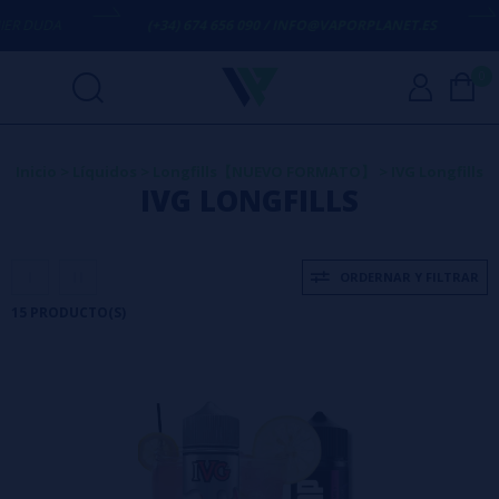
DA
(+34) 674 656 090 / INFO@VAPORPLANET.ES
ENV
0
Inicio
>
Líquidos
>
Longfills【NUEVO FORMATO】
>
IVG Longfills
IVG LONGFILLS
ORDERNAR Y FILTRAR
15 PRODUCTO(S)