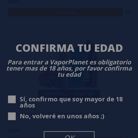
8,50€
avísame
CONFIRMA TU EDAD
Para entrar a VaporPlanet es obligatorio
tener mas de 18 años, por favor confirma
tu edad
Sí, confirmo que soy mayor de 18
años
Aroma Blue Raspberry 10ml/60 (Longfill) IVG + 70ml VG Fast
No, volveré en unos años ;)
8,50€
OK