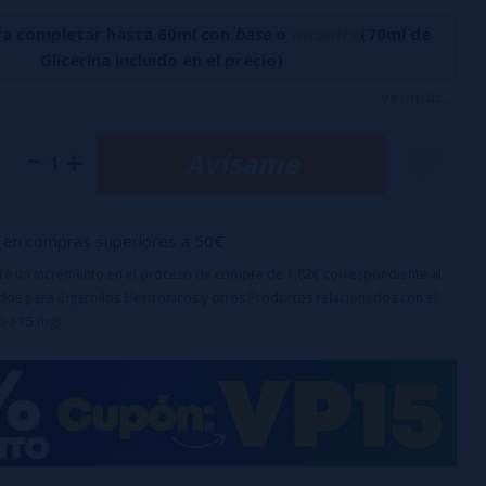
ra completar hasta 60ml con
base
o
nicokits
(70ml de
Glicerina incluido en el precio)
mente fresca y afrutada, agitada pero no revuelta, con un
ver más...
ia y limonada dulce y ácida sobre hielo.
Avísame
ra rellenar en bote de 60ml)
0% pg
o es un aroma y debe diluirse con PG, VG o VPG antes de su
en compras superiores a 50€
uirá un incremento en el proceso de compra de 1,82€ correspondiente al
os para Cigarrillos Electrónicos y otros Productos relacionados con el
0 a 15 mg)