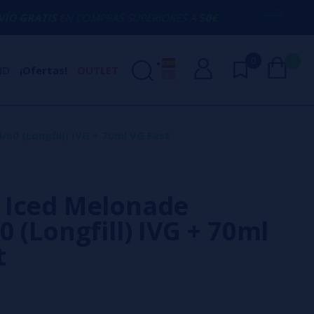
COMPRAS SUPERIORES A
50€
AQUÍ ESTAM
0
0
ND
¡Ofertas!
OUTLET
60 (Longfill) IVG + 70ml VG Fast
 Iced Melonade
 (Longfill) IVG + 70ml
t