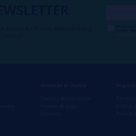
EWSLETTER
Me gustarí
a acceso a ofertas, descuentos y
Puedo dar
 unirte?
Publicidad
Atención al cliente
Segurid
Envíos y devoluciones
Términos
lquimia
Formas de pago
Política 
Contacto
Política 