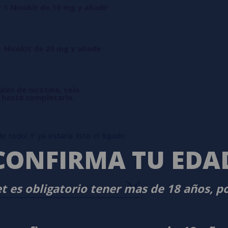
r 1 Nicokit de 10 mg y añadir
1 Nicokit de 20 mg y añadir
ales de nicotina, solo
l hasta completarlo.
 todo! Y ya estaría listo el líquido
CONFIRMA TU EDA
t es obligatorio tener mas de 18 años, p
s
0%
s
0%