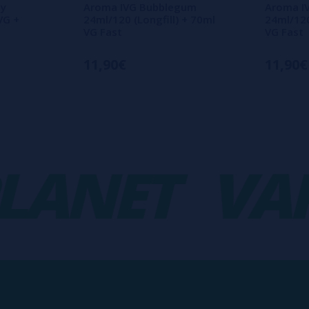
gy
Aroma IVG Bubblegum
Aroma IV
VG +
24ml/120 (Longfill) + 70ml
24ml/120
VG Fast
VG Fast
11,90€
11,90€
NET
VAPO