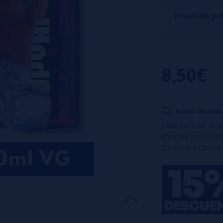
Diseñado pa
Sandía deliciosa
toque de melón gal
8,50€
Formato: 10ml (pa
Sin nicotina / 10
🔹
Este product
Envío Gratis:
uso.
* Este producto incl
Impuesto sobre Líquid
Tabaco (Líquidos de 