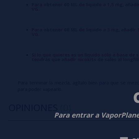
Para obtener 60 ML de liquido a 1,5 mg, añadi
VG.
Para obtener 60 ML de liquido a 3 mg, añadir 
VG.
Si lo que quieres es un líquido sólo a base de s
tendrás que añadir nicokits de sales al longfil
Para terminar la mezcla, agítalo bien para que se mezcle
para poder vapearlo.
OPINIONES
(0)
Para entrar a VaporPlane
0/5
5 estrella
Sé el primero en dejar tu opinión
4 estrella