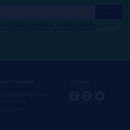
a recibir descuentos exclusivos, novedades y tendencias por e-mail.
me de baja cuando quiera según lo recogido en la
Política de
.
ad y Privacidad
Síguenos
 y condiciones de uso
de privacidad
de cookies