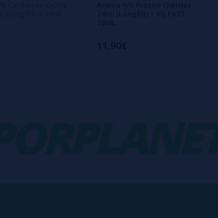
G Caribbean Crush
Aroma IVG Frozen Cherries
 (Longfill) + 70ml
24ml (Longfill) + VG FAST
70ML
11,90€
RPLANET
-