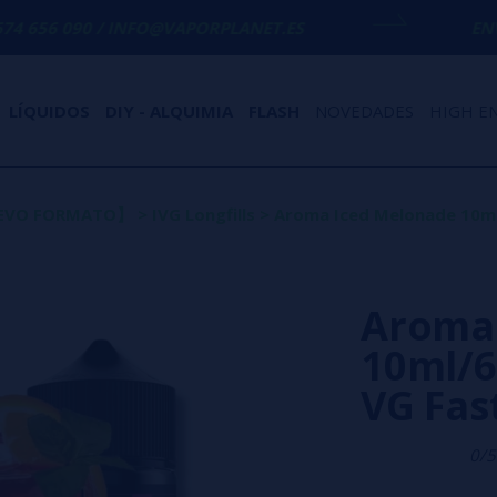
 INFO@VAPORPLANET.ES
ENVÍO GRATIS
EN 
LÍQUIDOS
DIY - ALQUIMIA
FLASH
NOVEDADES
HIGH E
UEVO FORMATO】
>
IVG Longfills
>
Aroma Iced Melonade 10ml/
Aroma
10ml/60
VG Fas
0/5