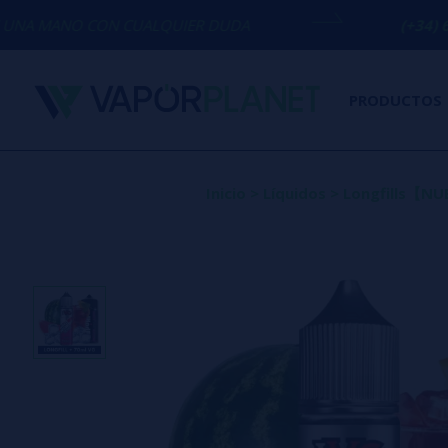
N CUALQUIER DUDA
(+34) 674 656 090 /
PRODUCTOS
Inicio
>
Líquidos
>
Longfills【N