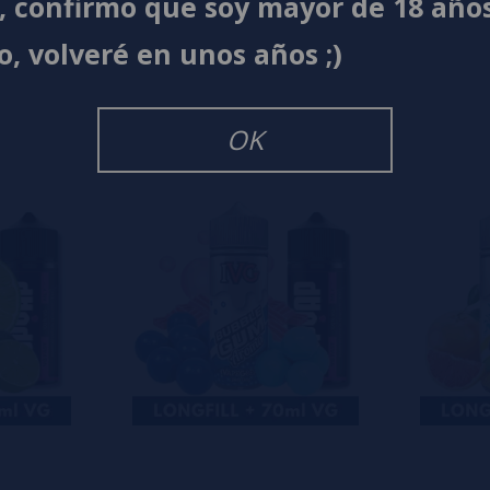
í, confirmo que soy mayor de 18 año
s
0%
o, volveré en unos años ;)
s
0%
s
0%
s
OK
o en dejar uno? ¡Tu opinión nos