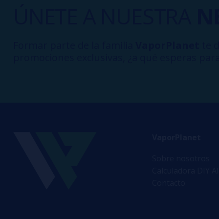
ÚNETE A NUESTRA
N
Formar parte de la familia
VaporPlanet
te d
promociones exclusivas, ¿a qué esperas para
VaporPlanet
Sobre nosotros
Calculadora DIY A
Contacto