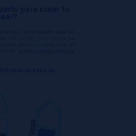
zarlo para crear tu
pear?
conómica y personalizable para los
antes con
aromas concentrados
, se
mezclar con
nicokits
para crear un
 120 ml.
También puedes rellenarlo
TES DE LA VG O PG Y VG