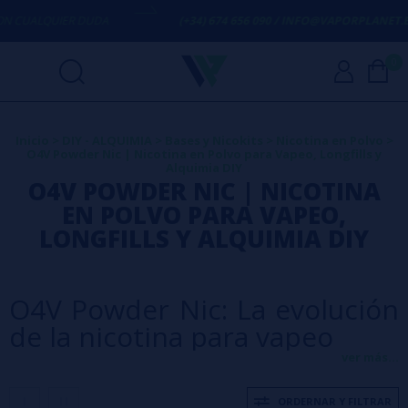
 CUALQUIER DUDA
(+34) 674 656 090 / INFO@VAPORPLANET.ES
0
Inicio
>
DIY - ALQUIMIA
>
Bases y Nicokits
>
Nicotina en Polvo
>
O4V Powder Nic | Nicotina en Polvo para Vapeo, Longfills y
Alquimia DIY
O4V POWDER NIC | NICOTINA
EN POLVO PARA VAPEO,
LONGFILLS Y ALQUIMIA DIY
O4V Powder Nic: La evolución
de la nicotina para vapeo
ver más...
O4V Powder Nic es la línea de nicotina en polvo desarrollada por
Oil4Vap, uno de los fabricantes españoles más reconocidos dentro
ORDERNAR Y FILTRAR