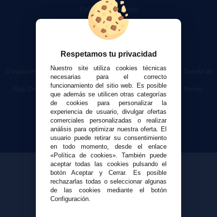
Política de cookies
Respetamos tu privacidad
Nuestro site utiliza cookies técnicas
© VaporPlanet.es
|
Comprar Cigarrillos Electrónicos
|
Tienda de
necesarias para el correcto
Cigarrillos Electrónicos
funcionamiento del sitio web. Es posible
Yopi Online SL CIF: B90451832
|
Centro Comercial Las Torres -
que además se utilicen otras categorías
Local 26 - 41400 Écija (Sevilla) - 674 656 090
de cookies para personalizar la
experiencia de usuario, divulgar ofertas
comerciales personalizadas o realizar
análisis para optimizar nuestra oferta. El
usuario puede retirar su consentimiento
en todo momento, desde el enlace
«Política de cookies». También puede
aceptar todas las cookies pulsando el
botón Aceptar y Cerrar. Es posible
rechazarlas todas o seleccionar algunas
de las cookies mediante el botón
Configuración.