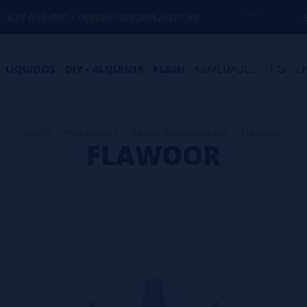
90 / INFO@VAPORPLANET.ES
ENVÍO GRATI
LÍQUIDOS
DIY - ALQUIMIA
FLASH
NOVEDADES
HIGH E
Inicio
>
Productos
>
Vapes Desechables
>
Flawoor
FLAWOOR