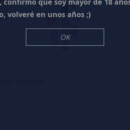
í, confirmo que soy mayor de 18 año
o, volveré en unos años ;)
OK
HABLE - SIN NICOTINA