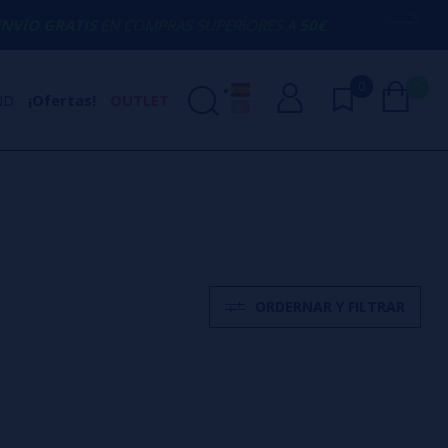
S
EN COMPRAS SUPERIORES A
50€
AQUÍ E
0
0
ND
¡Ofertas!
OUTLET
ORDERNAR Y FILTRAR