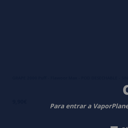
GRAPE 2000 Puff - Flawoor Max - POD DESECHABLE - SI
9,90€
Para entrar a VaporPlane