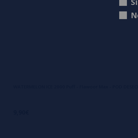
S
N
WATERMELON ICE 2000 Puff - Flawoor Max - POD DESEC
9,90€