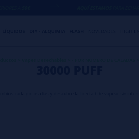
AQUÍ ESTAMOS
PARA ECHARTE UNA MANO
LÍQUIDOS
DIY - ALQUIMIA
FLASH
NOVEDADES
HIGH E
ductos
>
Vapes Desechables
>
- POR NUMERO DE CALADAS
30000 PUFF
ambios cada pocos días y descubre la libertad de vapear sin inte
rendimiento y cero preocupacio