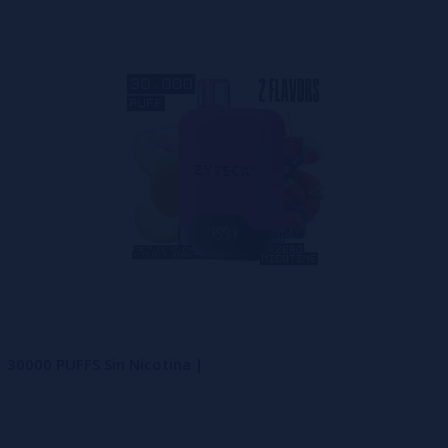
s habitual compararlo con modelos más pequeños. Sin embargo, el 
quirir varios dispositivos de 600 o 5000 caladas, lo que incrementa
íos y reposición constante
. Apostar por un formato de alta cap
suarios habituales.
ivos de gran formato resultan claramente más económicos, convir
rantizan un rendimiento const
u capacidad, sino de que mantengan el
rendimiento hasta el fin
estable.
forma uniforme, evitando la degradación prematura del sabor incl
| 30000 PUFFS Sin Nicotina |
 energética suele provocar fallos antes de agotar el líquido: pé
scindible
para que la experiencia sea coherente durante todo el c
ta capacidad con carga rápida USB-C
permite aprovechar todo 