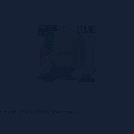
ador de 30.000 caladas
seño equilibrado y bien optimizado
. La capacidad del depósit
, lo que permite gestionar la duración según el estilo de vape
tán diseñados para evitar los puntos débiles habituales del v
inar el líquido.
adas según el tipo de uso
sumo
. No todos los usuarios vapean con la misma frecuencia ni in
chable | 30000 PUFFS Sin Nicotina |
a