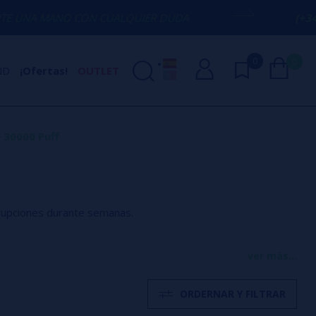
 CON CUALQUIER DUDA
(+34) 674 656 0
0
0
ND
¡Ofertas!
OUTLET
>
30000 Puff
rrupciones durante semanas.
ver más...
nes en tu bolsillo
ORDERNAR Y FILTRAR