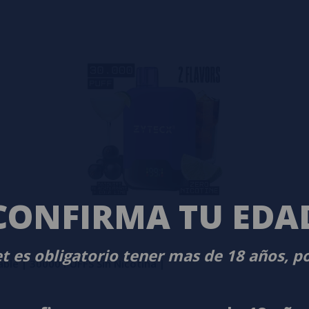
 es observar tu consumo durante un día habitual. Si recargas o cam
ntes de elegir modelo
iveles de nicotina
, desde opciones sin nicotina hasta concentrac
ptimizar tanto el consumo de líquido como la
sensación al inhalar
.
ecen el mismo resultado. Un diseño deficiente o componentes de 
 para asegurar una experiencia real y consistente.
CONFIRMA TU EDA
ispositivos de 30.000 caladas
de gran autonomía sin nicotina y si ofrecen una experiencia sat
t es obligatorio tener mas de 18 años, p
ble | 30000 PUFFS Sin Nicotina |
ndencia.
con nicotina, por lo que la duración, el rendimiento y la estabil
ndo una experiencia más limpia.