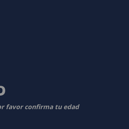
bias de dispositivo a diario, este formato suele cubrir
varias
iones más altas.
baja calidad pueden provocar que el rendimiento caiga mucho
D
isfactoria. La respuesta es sí: actualmente hay alternativas
or favor confirma tu edad
idad se mantienen. En muchos casos, la ausencia de nicotina se