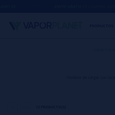
ENVÍO GRATIS
EN COMPRAS SUPERIORES A
50€
PRODUCTOS
Inicio
>
Pro
Olvídate de cargar con rec
Vaper 30000 caladas: Máximo 
12 PRODUCTO(S)