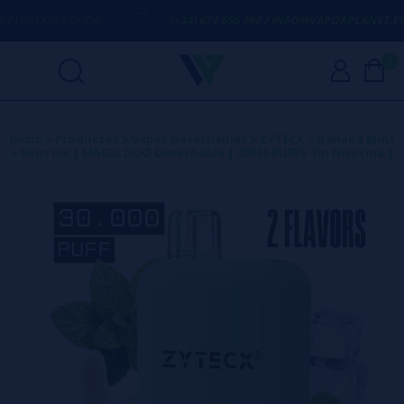
UALQUIER DUDA
(+34) 674 656 090 / INFO@VAPORPLANET.ES
0
Inicio
>
Productos
>
Vapes Desechables
>
ZYTECX
>
Banana Mint
+ Mint Ice | MAGIC DUO Desechable | 30000 PUFFS Sin Nicotina |