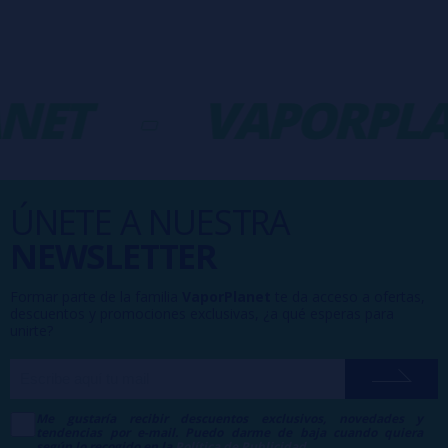
NET
-
VAPORPLA
ÚNETE A NUESTRA
NEWSLETTER
Formar parte de la familia
VaporPlanet
te da acceso a ofertas,
descuentos y promociones exclusivas, ¿a qué esperas para
unirte?
Me gustaría recibir descuentos exclusivos, novedades y
tendencias por e-mail. Puedo darme de baja cuando quiera
según lo recogido en la
Política de Publicidad
.