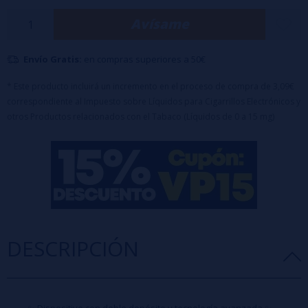
✅ Características destacadas:
Avísame
✔️ 30.000 caladas aprox.
✔️ Dos sabores en un mismo dispositivo
Envío Gratis:
en compras superiores a 50€
✔️ Sin nicotina
Una opción innovadora para los que quieren variedad y comodidad al
* Este producto incluirá un incremento en el proceso de compra de 3,09€
correspondiente al Impuesto sobre Líquidos para Cigarrillos Electrónicos y
mismo tiempo.
otros Productos relacionados con el Tabaco (Líquidos de 0 a 15 mg)
DESCRIPCIÓN
✨ Dispositivo con doble depósito y tecnología avanzada ✨