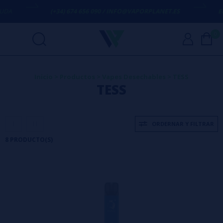
(+34) 674 656 090 / INFO@VAPORPLANET.ES
ENVÍO
0
Inicio
>
Productos
>
Vapes Desechables
>
TESS
TESS
ORDERNAR Y FILTRAR
8 PRODUCTO(S)