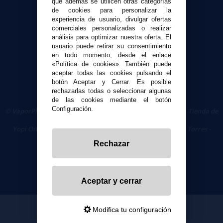
que además se utilicen otras categorías
Seguridad y Privacidad
de cookies para personalizar la
experiencia de usuario, divulgar ofertas
Términos y condiciones de uso
comerciales personalizadas o realizar
Política de privacidad
análisis para optimizar nuestra oferta. El
Política de cookies
usuario puede retirar su consentimiento
en todo momento, desde el enlace
«Política de cookies». También puede
aceptar todas las cookies pulsando el
botón Aceptar y Cerrar. Es posible
rechazarlas todas o seleccionar algunas
de las cookies mediante el botón
Configuración.
© VaporPlanet.es
|
Comprar Cigarrillos Electrónicos
|
Tienda de
Cigarrillos Electrónicos
Yopi Online SL CIF: B90451832
|
Centro Comercial Las Torres -
Local 26 - 41400 Écija (Sevilla) - 674 656 090
Rechazar
Aceptar y cerrar
Modifica tu configuración