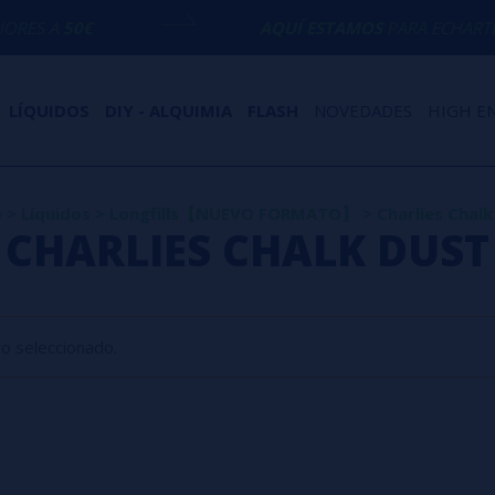
ES A
50€
AQUÍ ESTAMOS
PARA ECHARTE U
LÍQUIDOS
DIY - ALQUIMIA
FLASH
NOVEDADES
HIGH E
o
>
Líquidos
>
Longfills【NUEVO FORMATO】
>
Charlies Chalk
CHARLIES CHALK DUST
ro seleccionado.