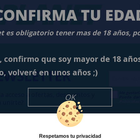
PLANET
-
CONFIRMA TU EDA
t es obligatorio tener mas de 18 años, p
í, confirmo que soy mayor de 18 año
EWSLETTER
o, volveré en unos años ;)
Me gustarí
a acceso a ofertas, descuentos y
OK
Puedo dar
 unirte?
Publicidad
Respetamos tu privacidad