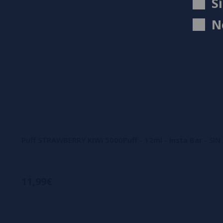
S
N
Puff STRAWBERRY KIWI 5000Puff - 12ml - Insta Bar - SI
11,99€