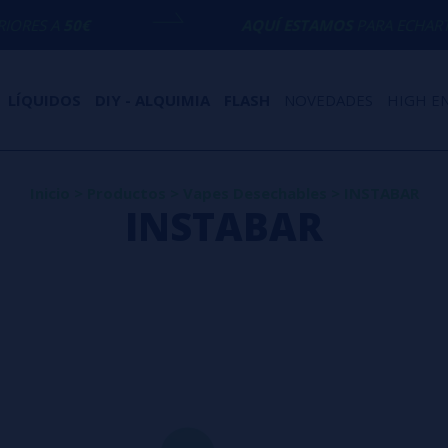
AQUÍ ESTAMOS
PARA ECHARTE UNA MANO 
LÍQUIDOS
DIY - ALQUIMIA
FLASH
NOVEDADES
HIGH E
Inicio
>
Productos
>
Vapes Desechables
>
INSTABAR
INSTABAR