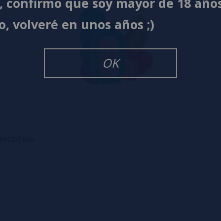
í, confirmo que soy mayor de 18 año
o, volveré en unos años ;)
OK
N NICOTINA