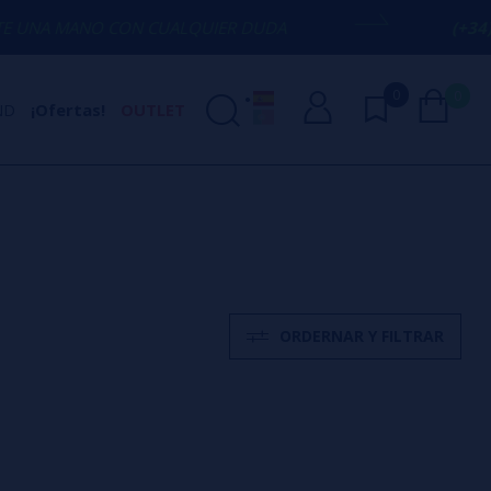
CON CUALQUIER DUDA
(+34) 674 656 09
0
0
ND
¡Ofertas!
OUTLET
ORDERNAR Y FILTRAR