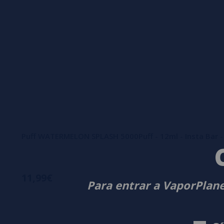
Puff WATERMELON SPLASH 5000Puff - 12ml - Insta Bar -
11,99€
Para entrar a VaporPlane