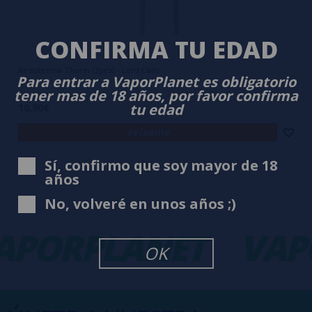
CONFIRMA TU EDAD
Resistencia Thorin (2pcs) - Lord Coils
Para entrar a VaporPlanet es obligatorio
tener mas de 18 años, por favor confirma
tu edad
10,90€
avísame
Sí, confirmo que soy mayor de 18
años
No, volveré en unos años ;)
APORPLANET
VAP
OK