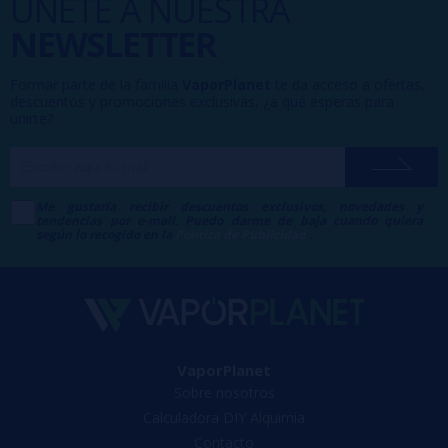
ÚNETE A NUESTRA
NEWSLETTER
Formar parte de la familia
VaporPlanet
te da acceso a ofertas,
descuentos y promociones exclusivas, ¿a qué esperas para
unirte?
Me gustaría recibir descuentos exclusivos, novedades y
tendencias por e-mail. Puedo darme de baja cuando quiera
según lo recogido en la
Política de Publicidad
.
VaporPlanet
Sobre nosotros
Calculadora DIY Alquimia
Contacto