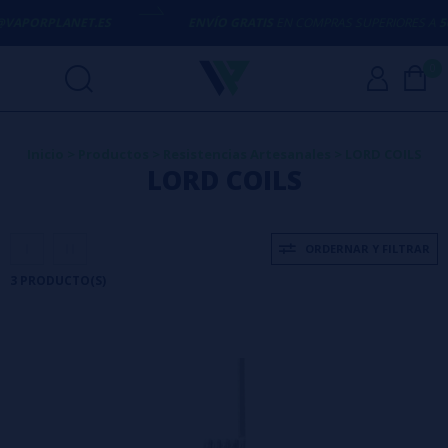
@VAPORPLANET.ES
ENVÍO GRATIS
EN COMPRAS SUPERIORES A
50€
0
Inicio
>
Productos
>
Resistencias Artesanales
>
LORD COILS
LORD COILS
ORDERNAR Y FILTRAR
3 PRODUCTO(S)