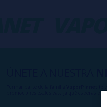
ET
VAPOR
ÚNETE A NUESTRA
N
Formar parte de la familia
VaporPlanet
te d
promociones exclusivas, ¿a qué esperas para