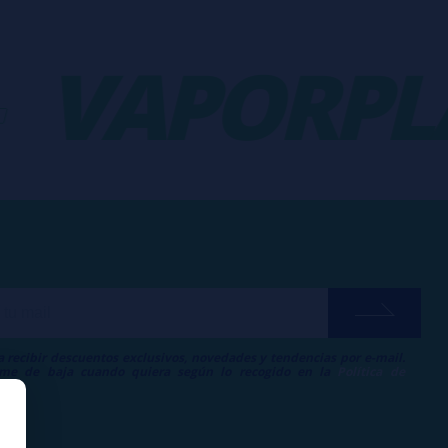
VAPORPLA
a recibir descuentos exclusivos, novedades y tendencias por e-mail.
me de baja cuando quiera según lo recogido en la
Política de
.