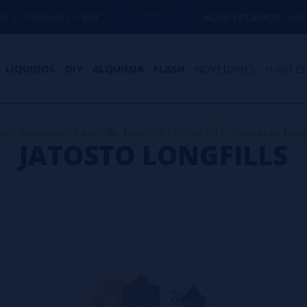
RES A
50€
AQUÍ ESTAMOS
PARA ECHARTE 
LÍQUIDOS
DIY - ALQUIMIA
FLASH
NOVEDADES
HIGH E
io
>
Líquidos
>
Longfills【NUEVO FORMATO】
>
Jatosto Longf
JATOSTO LONGFILLS