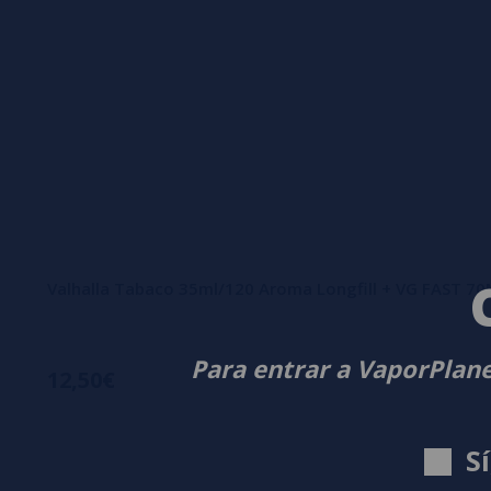
Valhalla Tabaco 35ml/120 Aroma Longfill + VG FAST 7
Para entrar a VaporPlane
12,50€
S