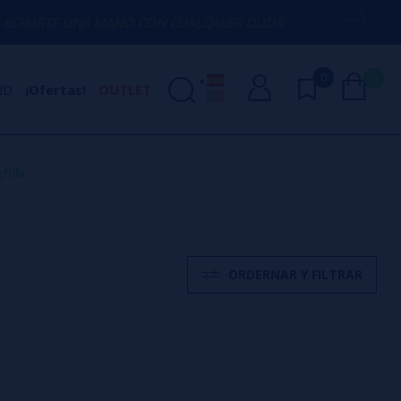
UNA MANO CON CUALQUIER DUDA
(+34) 6
0
0
ND
¡Ofertas!
OUTLET
ills
ORDERNAR Y FILTRAR