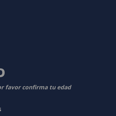
D
or favor confirma tu edad
s