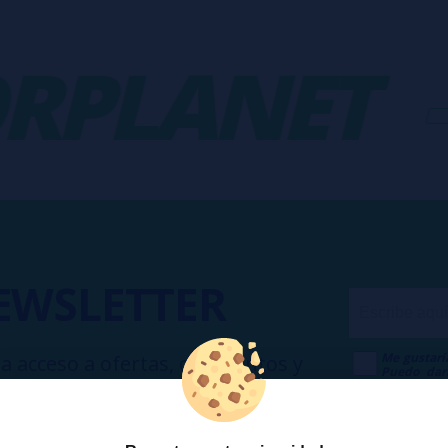
PLANET
-
EWSLETTER
Me gustarí
a acceso a ofertas, descuentos y
Puedo dar
 unirte?
Publicidad