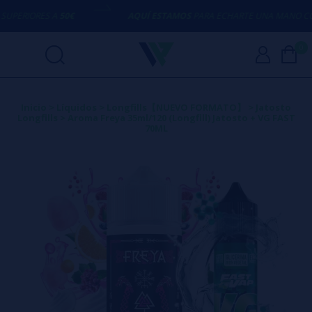
ERIORES A
50€
AQUÍ ESTAMOS
PARA ECHARTE UNA MANO CON 
0
Inicio
>
Líquidos
>
Longfills【NUEVO FORMATO】
>
Jatosto
Longfills
>
Aroma Freya 35ml/120 (Longfill) Jatosto + VG FAST
70ML