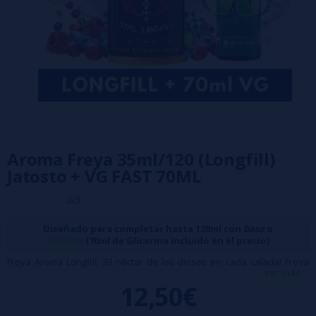
Aroma Freya 35ml/120 (Longfill)
Jatosto + VG FAST 70ML
0/5
Diseñado para completar hasta 120ml con
base
o
nicokits
(70ml de Glicerina incluido en el precio)
Freya Aroma Longfill. ¡El néctar de los dioses en cada calada! Freya
ver más...
presenta una exquisita combinación de frutos silvestres con una
12,50€
deliciosa crema, creando un sabor celestial que te hará sentir en el