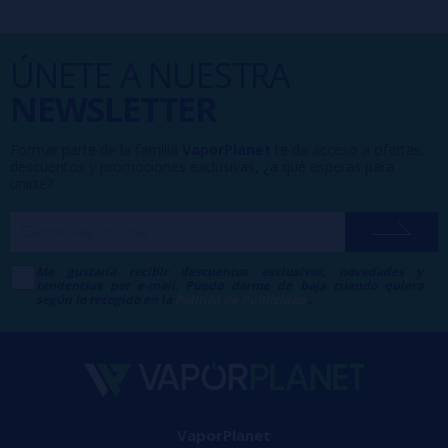
ÚNETE A NUESTRA
NEWSLETTER
Formar parte de la familia
VaporPlanet
te da acceso a ofertas,
descuentos y promociones exclusivas, ¿a qué esperas para
unirte?
Me gustaría recibir descuentos exclusivos, novedades y
tendencias por e-mail. Puedo darme de baja cuando quiera
según lo recogido en la
Política de Publicidad
.
VaporPlanet