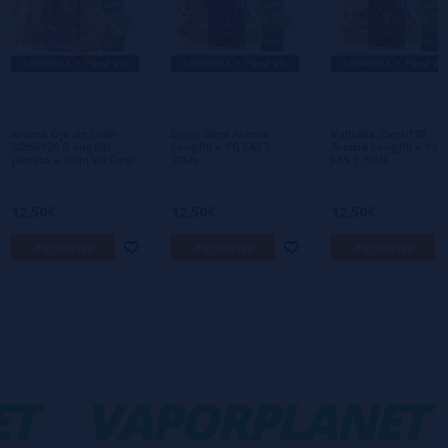
Escribe tu opinión sobre este producto
Aún no hay comentarios, ¿quieres ser el
primero en dejar uno? ¡Tu opinión nos
interesa!
Aroma Ojo de Odín
Björn 35ml Aroma
Valhalla 35ml/120
30ml/120 (Longfill)
Longfill + VG FAST
Aroma Longfill + VG
Jatosto + 70ml VG Fast
70ML
FAST 70ML
12,50€
12,50€
12,50€
avísame
avísame
avísame
T
VAPORPLANET