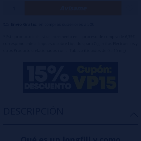
Templo de los Dioses.
Avísame
Características:
Botella PET de 120ml con 35ml de aroma
Envío Gratis:
en compras superiores a 50€
Tapón a prueba de niños
Dilución: 20%
* Este producto incluirá un incremento en el proceso de compra de 6,35€
correspondiente al Impuesto sobre Líquidos para Cigarrillos Electrónicos y
otros Productos relacionados con el Tabaco (Líquidos de 0 a 15 mg)
DESCRIPCIÓN
Qué es un longfill y como