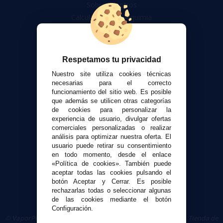
Sobre nosotros
Calculadora DIY Alquimia
Contacto
Atención al cliente
Respetamos tu privacidad
Envíos y devoluciones
Nuestro site utiliza cookies técnicas
Formas de pago
necesarias para el correcto
Contacto
funcionamiento del sitio web. Es posible
que además se utilicen otras categorías
de cookies para personalizar la
Seguridad y Privacidad
experiencia de usuario, divulgar ofertas
comerciales personalizadas o realizar
Términos y condiciones de uso
análisis para optimizar nuestra oferta. El
Política de privacidad
usuario puede retirar su consentimiento
Política de cookies
en todo momento, desde el enlace
«Política de cookies». También puede
aceptar todas las cookies pulsando el
botón Aceptar y Cerrar. Es posible
rechazarlas todas o seleccionar algunas
de las cookies mediante el botón
Configuración.
© VaporPlanet.es
|
Comprar Cigarrillos Electrónicos
|
Tienda de