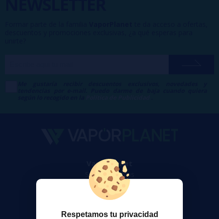
NEWSLETTER
Formar parte de la familia
VaporPlanet
te da acceso a ofertas,
descuentos y promociones exclusivas, ¿a qué esperas para
unirte?
Me gustaría recibir descuentos exclusivos, novedades y
tendencias por e-mail. Puedo darme de baja cuando quiera
según lo recogido en la
Política de Publicidad
.
VaporPlanet
Sobre nosotros
Calculadora DIY Alquimia
Contacto
Respetamos tu privacidad