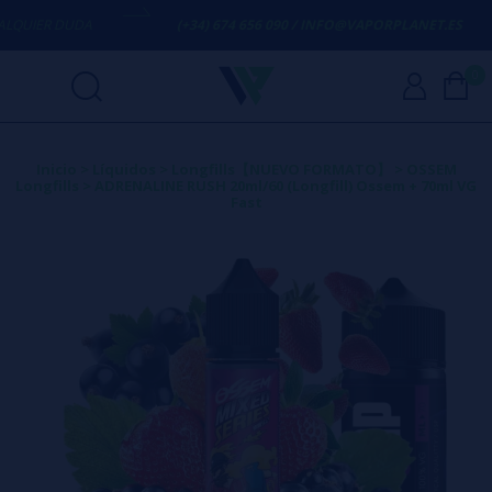
ER DUDA
(+34) 674 656 090 / INFO@VAPORPLANET.ES
0
Inicio
>
Líquidos
>
Longfills【NUEVO FORMATO】
>
OSSEM
Longfills
>
ADRENALINE RUSH 20ml/60 (Longfill) Ossem + 70ml VG
Fast