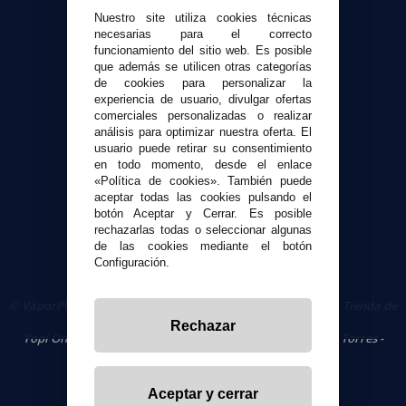
Atención al cliente
Nuestro site utiliza cookies técnicas
Envíos y devoluciones
necesarias para el correcto
funcionamiento del sitio web. Es posible
Formas de pago
que además se utilicen otras categorías
Contacto
de cookies para personalizar la
experiencia de usuario, divulgar ofertas
comerciales personalizadas o realizar
Seguridad y Privacidad
análisis para optimizar nuestra oferta. El
Términos y condiciones de uso
usuario puede retirar su consentimiento
en todo momento, desde el enlace
Política de privacidad
«Política de cookies». También puede
Política de cookies
aceptar todas las cookies pulsando el
botón Aceptar y Cerrar. Es posible
rechazarlas todas o seleccionar algunas
de las cookies mediante el botón
Configuración.
© VaporPlanet.es
|
Comprar Cigarrillos Electrónicos
|
Tienda de
Cigarrillos Electrónicos
Rechazar
Yopi Online SL CIF: B90451832
|
Centro Comercial Las Torres -
Local 26 - 41400 Écija (Sevilla) - 674 656 090
Aceptar y cerrar