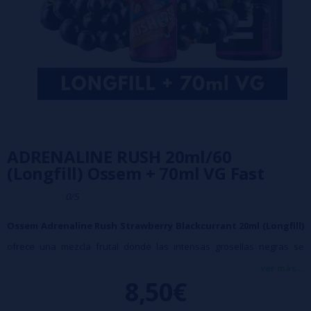
ADRENALINE RUSH 20ml/60
(Longfill) Ossem + 70ml VG Fast
0/5
Ossem Adrenaline Rush Strawberry Blackcurrant 20ml (Longfill)
ofrece una mezcla frutal donde las intensas grosellas negras se
combinan con fresas dulces de matiz ácido, dando lugar a un sabor
ver más...
8,50€
jugoso, potente y refrescante que despierta los sentidos desde la
primera calada.