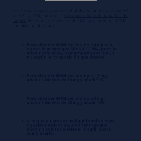
En el espacio que queda en la botella después de añadir VG
o VG y PG, puedes,
dependiendo del tamaño del
longfill:
Rellenar con 2 nicokits de 10 ml y así obtener 120 ML
con nicotina deseada.
Para obtener 60 ML de líquido a 0 mg o lo
que es lo mismo que SIN NICOTINA, podrías
añadir solo el VG, o una mezcla entre VG y
PG según la composición que desees.
Para obtener 60 ML de liquido a 1,5 mg,
añadir 1 Nicokit de 10 mg y añadir VG.
Para obtener 60 ML de liquido a 3 mg,
añadir 1 Nicokit de 20 mg y añadir VG.
Si lo que quieres es un líquido sólo a base
de sales de nicotina, solo tendrás que
añadir nicokits de sales al longfill hasta
completarlo.