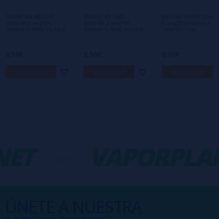
primero en dejar uno? ¡Tu opinión nos
interesa!
AMERICAN MELON
BRAZILIAN LIME
BRITISH BERRY 20ml/
20ml/60 (Longfill)
20ml/60 (Longfill)
(Longfill) Ossem +
Ossem + 70ml VG Fast
Ossem + 70ml VG Fast
70ml VG Fast
8,50€
8,50€
8,50€
avísame
avísame
avísame
ET
-
VAPORPLAN
ÚNETE A NUESTRA