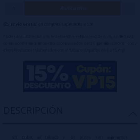
Avísame
Características:
Botella PET
de 60 ml con 20 ml de aroma
(100% PG)
Formato: 20ml
Envío Gratis:
en compras superiores a 50€
Advertencia: Este producto es un aroma concentrado y
debe diluirse con
base
y/o
nicokits
antes de su uso.
* Este producto incluirá un incremento en el proceso de compra de 3,63€
correspondiente al Impuesto sobre Líquidos para Cigarrillos Electrónicos y
otros Productos relacionados con el Tabaco (Líquidos de 0 a 15 mg)
DESCRIPCIÓN
En Cuba, el tabaco y los puros son elementos