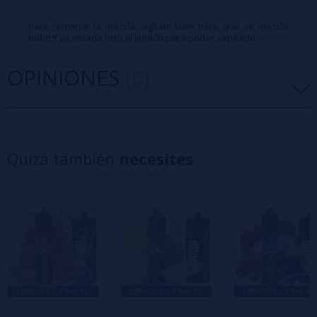
Para terminar la mezcla, agítalo bien para que se mezcle
todo! Y ya estaría listo el líquido para poder vapearlo.
OPINIONES
(0)
5 estrellas
0%
4 estrellas
0%
Quizá también
necesites
3 estrellas
0%
2 estrellas
0%
1 estrellas
0%
0/5
Sé el primero en dejar tu opinión
Escribe tu opinión sobre este producto
Aún no hay comentarios, ¿quieres ser el