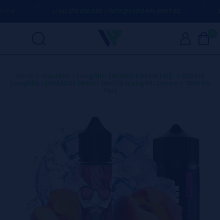
(+34) 674 656 090 / INFO@VAPORPLANET.ES
ENVÍO
0
Inicio
>
Líquidos
>
Longfills【NUEVO FORMATO】
>
OSSEM
Longfills
>
JAPANESE PEACH 20ml/60 (Longfill) Ossem + 70ml VG
Fast