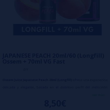
JAPANESE PEACH 20ml/60 (Longfill)
Ossem + 70ml VG Fast
0/5
Ossem Juice Japanese Peach 20ml (Longfill)
ofrece una experiencia
delicada y elegante, basada en el distintivo perfil del melocotón
japonés. Su sabor destaca por ser suave, dulce sin empalagar, y con
ver más...
8,50€
matices florales que aportan una sensación refinada.
Características: