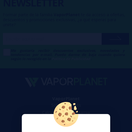
NEWSLETTER
Formar parte de la familia
VaporPlanet
te da acceso a ofertas,
descuentos y promociones exclusivas, ¿a qué esperas para
unirte?
Me gustaría recibir descuentos exclusivos, novedades y
tendencias por e-mail. Puedo darme de baja cuando quiera
según lo recogido en la
Política de Publicidad
.
VaporPlanet
Sobre nosotros
Calculadora DIY Alquimia
Contacto