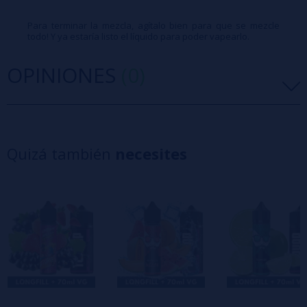
Para terminar la mezcla, agítalo bien para que se mezcle
todo! Y ya estaría listo el líquido para poder vapearlo.
OPINIONES
(0)
5 estrellas
0%
4 estrellas
0%
Quizá también
necesites
3 estrellas
0%
2 estrellas
0%
1 estrellas
0%
0/5
Sé el primero en dejar tu opinión
Escribe tu opinión sobre este producto
Aún no hay comentarios, ¿quieres ser el