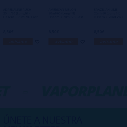
primero en dejar uno? ¡Tu opinión nos
interesa!
ADRENALINE RUSH
AMERICAN MELON
BRAZILIAN LIME
20ml/60 (Longfill)
20ml/60 (Longfill)
20ml/60 (Longfill)
Ossem + 70ml VG Fast
Ossem + 70ml VG Fast
Ossem + 70ml VG Fas
8,50€
8,50€
8,50€
avísame
avísame
avísame
T
-
VAPORPLANE
ÚNETE A NUESTRA