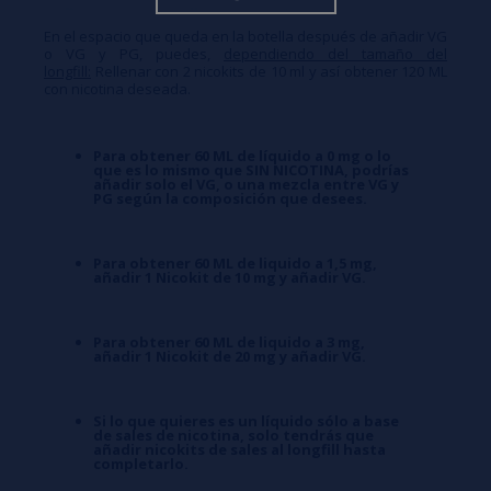
En el espacio que queda en la botella después de añadir VG
o VG y PG, puedes,
dependiendo del tamaño del
longfill:
Rellenar con 2 nicokits de 10 ml y así obtener 120 ML
con nicotina deseada.
Para obtener 60 ML de líquido a 0 mg o lo
que es lo mismo que SIN NICOTINA, podrías
añadir solo el VG, o una mezcla entre VG y
PG según la composición que desees.
Para obtener 60 ML de liquido a 1,5 mg,
añadir 1 Nicokit de 10 mg y añadir VG.
Para obtener 60 ML de liquido a 3 mg,
añadir 1 Nicokit de 20 mg y añadir VG.
Si lo que quieres es un líquido sólo a base
de sales de nicotina, solo tendrás que
añadir nicokits de sales al longfill hasta
completarlo.