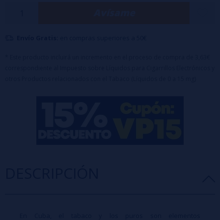
Botella PET
de 60 ml con 20 ml de aroma
(100% PG)
Avísame
Formato: 20ml
Advertencia: Este producto es un aroma concentrado y
Envío Gratis:
debe diluirse con
en compras superiores a 50€
base
y/o
nicokits
antes de su uso.
* Este producto incluirá un incremento en el proceso de compra de 3,63€
correspondiente al Impuesto sobre Líquidos para Cigarrillos Electrónicos y
otros Productos relacionados con el Tabaco (Líquidos de 0 a 15 mg)
DESCRIPCIÓN
En Cuba, el tabaco y los puros son elementos