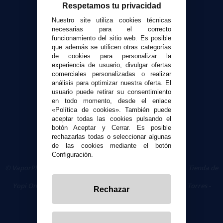
Atención al cliente
Respetamos tu privacidad
Envíos y devoluciones
Nuestro site utiliza cookies técnicas
Formas de pago
necesarias para el correcto
funcionamiento del sitio web. Es posible
Contacto
que además se utilicen otras categorías
de cookies para personalizar la
experiencia de usuario, divulgar ofertas
Seguridad y Privacidad
comerciales personalizadas o realizar
Términos y condiciones de uso
análisis para optimizar nuestra oferta. El
Política de privacidad
usuario puede retirar su consentimiento
en todo momento, desde el enlace
Política de cookies
«Política de cookies». También puede
aceptar todas las cookies pulsando el
botón Aceptar y Cerrar. Es posible
rechazarlas todas o seleccionar algunas
de las cookies mediante el botón
Configuración.
© VaporPlanet.es
|
Comprar Cigarrillos Electrónicos
|
Tienda de
Cigarrillos Electrónicos
Yopi Online SL CIF: B90451832
|
Centro Comercial Las Torres -
Rechazar
Local 26 - 41400 Écija (Sevilla) - 674 656 090