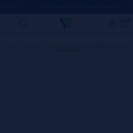
 DUDA
(+34) 674 656 090 / INFO@VAPORPLANET.ES
0
Inicio
>
Productos
>
PODs (POD SYSTEM)
>
OXVA NeXLIM 2 Pod
Kit 40W 2000mAh