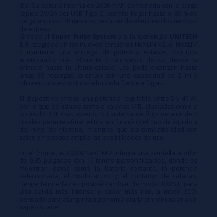
día. Su batería interna de 2000 mAh, combinada con la carga
rápida 5V/3A por USB Tipo-C, permite llegar hasta el 80 % de
carga en unos 20 minutos, reduciendo al mínimo los tiempos
de espera.
Gracias al
Super Pulse System
y a la tecnología
UNITECH
3.0
integrada en los nuevos cartuchos NeXLIM V2, el NeXLIM
2 mantiene una entrega de potencia estable, con una
atomización más eficiente y un sabor denso desde la
primera hasta la última calada. Los pods alcanzan hasta
unas 30 recargas, cuentan con una capacidad de 2 ml y
ofrecen una estructura reforzada frente a fugas.
El dispositivo ofrece una potencia regulable entre 5 y 40 W,
por lo que se adapta tanto a caladas MTL ajustadas como a
un estilo RDL más abierto. Su sistema de flujo de aire de 3
niveles permite afinar el tiro en función del tipo de líquido y
del nivel de nicotina, mientras que su compatibilidad con
sales y freebase amplía las posibilidades de uso.
En el frontal, el OXVA NeXLIM 2 integra una pantalla a color
de 0,85 pulgadas con 10 temas personalizables, donde se
muestran datos como la batería restante, la potencia
seleccionada, el modo activo y el contador de caladas.
Desde la interfaz es posible cambiar de modo BOOST, para
una salida más intensa y sabor más rico, a modo ECO,
pensado para alargar la autonomía diaria sin renunciar a un
vapeo suave.