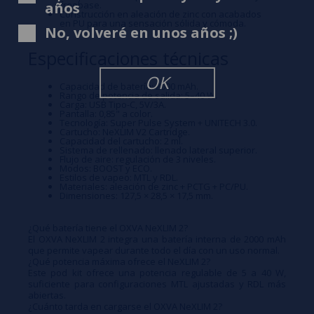
freebase.
años
Construcción en aleación de zinc con acabados
en PU para una sensación sólida y cómoda.
No, volveré en unos años ;)
Especificaciones técnicas
OK
Capacidad de batería: 2000 mAh.
Rango de potencia de salida: 5–40 W.
Carga: USB Tipo-C, 5V/3A.
Pantalla: 0,85" a color.
Tecnología: Super Pulse System + UNITECH 3.0.
Cartucho: NeXLIM V2 Cartridge.
Capacidad del cartucho: 2 ml.
Sistema de rellenado: llenado lateral superior.
Flujo de aire: regulación de 3 niveles.
Modos: BOOST y ECO.
Estilos de vapeo: MTL y RDL.
Materiales: aleación de zinc + PCTG + PC/PU.
Dimensiones: 127,5 × 28,5 × 17,5 mm.
¿Qué batería tiene el OXVA NeXLIM 2?
El OXVA NeXLIM 2 integra una batería interna de 2000 mAh
que permite vapear durante todo el día con un uso normal.
¿Qué potencia máxima ofrece el NeXLIM 2?
Este pod kit ofrece una potencia regulable de 5 a 40 W,
suficiente para configuraciones MTL ajustadas y RDL más
abiertas.
¿Cuánto tarda en cargarse el OXVA NeXLIM 2?