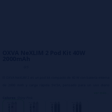
OXVA NeXLIM 2 Pod Kit 40W
2000mAh
0/5
El OXVA NeXLIM 2 es un pod kit compacto de 40 W con batería interna
de 2000 mAh y carga rápida 5V/3A, pensado para un uso diario
estable y potente. Incorpora Super Pulse System, pantalla a color de
ver más...
Colores:
Shiny Pink
0,85", modos BOOST y ECO y los nuevos cartuchos NeXLIM V2 con
tecnología UNITECH 3.0 de hasta 30 recargas y alta resistencia a fugas.