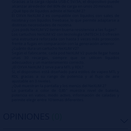
Gracias a la carga rápida USB-C 5V/3A, el dispositivo puede
alcanzar alrededor del 80% de carga en unos 20 minutos.
¿Qué tipo de líquidos admite el NeXLIM 2?
El OXVA NeXLIM 2 es compatible con líquidos con sales de
nicotina y con líquidos freebase, lo que permite adaptarse a
distintas necesidades de nicotina.
¿Los pods NeXLIM V2 tienen buena resistencia a las fugas?
Los cartuchos NeXLIM V2 con tecnología UNITECH 3.0 ofrecen
una estructura reforzada con hasta 3 veces más protección
frente a fugas en comparación con la generación anterior.
¿Cuánto dura un cartucho NeXLIM V2?
Según el fabricante, cada pod NeXLIM V2 puede llegar hasta
unas 30 recargas, siempre que se utilicen líquidos
adecuados y un mantenimiento correcto.
¿El OXVA NeXLIM 2 sirve para MTL y RDL?
Sí, el dispositivo está diseñado para estilos de vapeo MTL y
RDL gracias a su rango de potencia y al flujo de aire
ajustable en 3 niveles.
¿Qué muestran la pantalla y los menús del NeXLIM 2?
La pantalla a color de 0,85" muestra nivel de batería,
potencia en vatios, modo activo, información de caladas y
permite elegir entre 10 temas diferentes.
OPINIONES
(0)