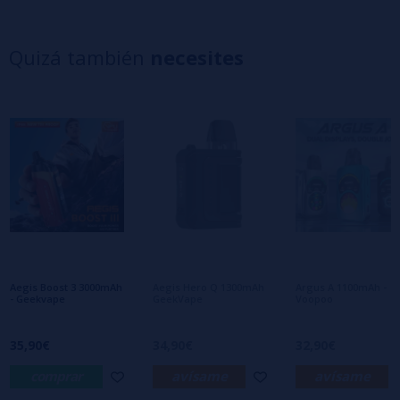
5 estrellas
0%
4 estrellas
0%
Quizá también
necesites
3 estrellas
0%
2 estrellas
0%
1 estrellas
0%
0/5
Sé el primero en dejar tu opinión
Escribe tu opinión sobre este producto
Aún no hay comentarios, ¿quieres ser el
primero en dejar uno? ¡Tu opinión nos
interesa!
Aegis Boost 3 3000mAh
Aegis Hero Q 1300mAh
Argus A 1100mAh -
- Geekvape
GeekVape
Voopoo
35,90€
34,90€
32,90€
comprar
avísame
avísame