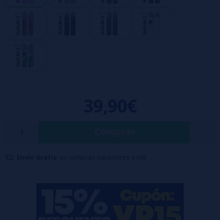
Compatible con sales de nicotina y líquidos freebase, permite vapear
tanto en MTL como en RDL con un flujo de aire ajustable en 3 niveles.
✅ Contenido de la caja
1 × Dispositivo OXVA NeXLIM 2.
1 × Cartucho NeXLIM V2 UNITECH 3.0 0,6 Ω (preinstalado).
1 × Cartucho NeXLIM V2 UNITECH 3.0 0,8 Ω
1 × Cable USB Tipo-C.
39,90€
1 × Manual de usuario.
Comprar
Envío Gratis:
en compras superiores a 50€