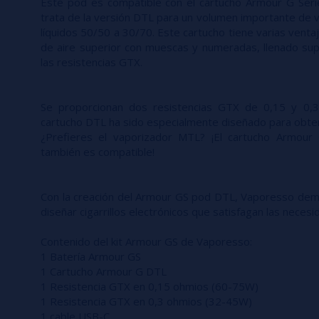
Este pod es compatible con el cartucho Armour G Seri
trata de la versión DTL para un volumen importante de 
líquidos 50/50 a 30/70. Este cartucho tiene varias ventaj
de aire superior con muescas y numeradas, llenado supe
las resistencias GTX.
Se proporcionan dos resistencias GTX de 0,15 y 0,3 
cartucho DTL ha sido especialmente diseñado para obten
¿Prefieres el vaporizador MTL? ¡El cartucho Armour
también es compatible!
Con la creación del Armour GS pod DTL, Vaporesso dem
diseñar cigarrillos electrónicos que satisfagan las nece
Contenido del kit Armour GS de Vaporesso:
1 Batería Armour GS
1 Cartucho Armour G DTL
1 Resistencia GTX en 0,15 ohmios (60-75W)
1 Resistencia GTX en 0,3 ohmios (32-45W)
1 cable USB-C