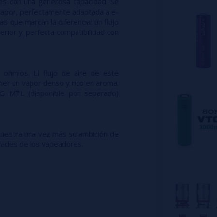
es con una generosa capacidad. Se
1 cable USB-C
vapor, perfectamente adaptada a e-
as que marcan la diferencia: un flujo
1 manual de usuar
rior y perfecta compatibilidad con
ohmios. El flujo de aire de este
er un vapor denso y rico en aroma.
 G MTL (disponible por separado)
uestra una vez más su ambición de
sidades de los vapeadores.