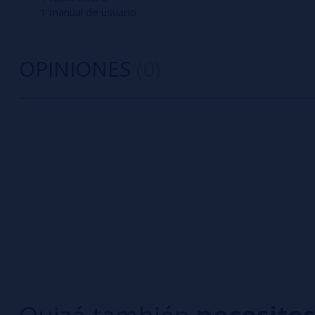
1 manual de usuario
OPINIONES
(0)
0/5
5 estrella
Sé el primero en dejar tu opinión
4 estrella
3 estrella
Escribe tu opinión sobre este producto
2 estrella
1 estrella
Aún no hay comentarios, ¿quieres ser el primer
interesa!