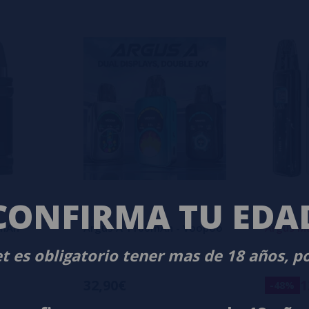
s
CONFIRMA TU EDA
0mAh
Argus A 1100mAh - Voopoo
Argus M
t es obligatorio tener mas de 18 años, p
32,90€
1
-48%