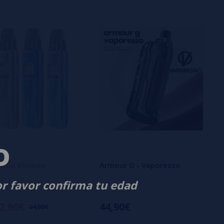
D
atrix Voopoo
Armour G - Vaporesso
or favor confirma tu edad
2,90€
44,90€
24,90€