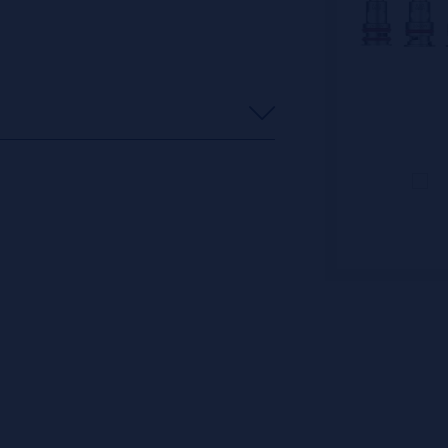
s
0%
s
0%
s
0%
s
0%
s
0%
o en dejar uno? ¡Tu opinión nos