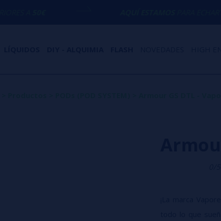
AQUÍ ESTAMOS
PARA ECHARTE UNA MANO
LÍQUIDOS
DIY - ALQUIMIA
FLASH
NOVEDADES
HIGH E
>
Productos
>
PODs (POD SYSTEM)
>
Armour GS DTL - Vapo
Armour
0/5
¡La marca Vapore
todo lo que sueñ