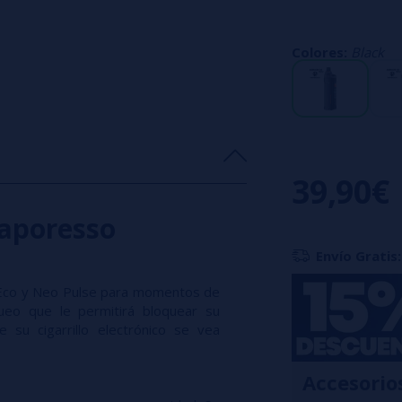
una entrada sensa
potentes.
Baterí
Colores:
Black
La autonomía est
día completo de 
todas las necesi
ergonomía muy a
39,90€
pantalla de 0,96 
aporesso
GS atraerá inmedi
Envío Gratis:
Contenido del ki
 Eco y Neo Pulse para momentos de
eo que le permitirá bloquear su
1 Batería Armour
 su cigarrillo electrónico se vea
1 Cartucho Armo
1 Resistencia GT
Accesorio
1 Resistencia GT