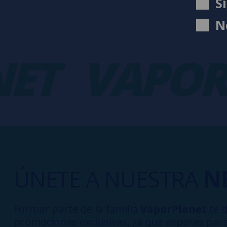
S
N
T
VAPORP
ÚNETE A NUESTRA
N
Formar parte de la familia
VaporPlanet
te d
promociones exclusivas, ¿a qué esperas para