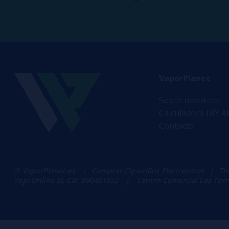
VaporPlanet
Sobre nosotros
Calculadora DIY A
Contacto
© VaporPlanet.es
|
Comprar Cigarrillos Electrónicos
|
Ti
Yopi Online SL CIF: B90451832
|
Centro Comercial Las Torres