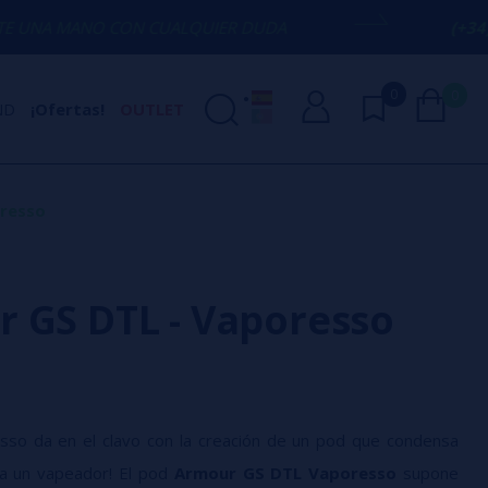
 CON CUALQUIER DUDA
(+34) 674 656 09
0
0
ND
¡Ofertas!
OUTLET
resso
 GS DTL - Vaporesso
sso da en el clavo con la creación de un pod que condensa
a un vapeador! El pod
Armour GS DTL Vaporesso
supone