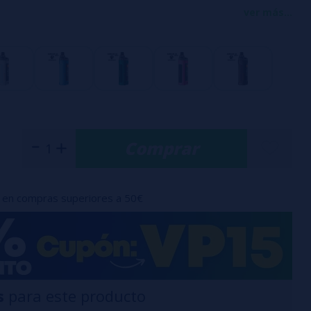
cional al mercado de los cigarrillos electrónicos compactos y
ver más...
a 18650 (no incluida)
ará asegurada por una
batería 18650 (no incluida)
para un
vapeo. La potencia será máxima de 80W para poder cubrir
dades. Con sólo 126 mm de altura, este pod le ofrece una
preciable. Con un aspecto de diseño, LED laterales, una
Comprar
pulgadas y la posibilidad de elegir entre 3 temas, el Armour
atamente la vista.
en compras superiores a 50€
t Armour GS de Vaporesso:
 GS
ur G DTL
X en 0,15 ohmios (60-75W)
s
para este producto
X en 0,3 ohmios (32-45W)