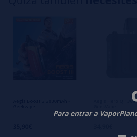
Quizá también
necesite
Aegis Boost 3 3000mAh -
Aegis Hero Q 130
Geekvape
GeekVape
Para entrar a VaporPlane
35,90€
34,90€