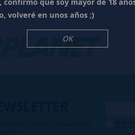
í, confirmo que soy mayor de 18 año
o, volveré en unos años ;)
LANET
-
V
OK
EWSLETTER
Me gustarí
a acceso a ofertas, descuentos y
Puedo dar
 unirte?
Publicidad