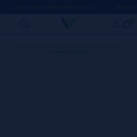
(+34) 674 656 090 / INFO@VAPORPLANET.ES
ENVÍO GRATIS
0
Inicio
>
Productos
>
PODs (POD SYSTEM)
>
Aegis Hero Q
1300mAh GeekVape