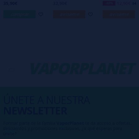
35,90€
32,90€
12,90€
-48%
24,9
comprar
avísame
avísame
-
VAPORPLANET
ÚNETE A NUESTRA
NEWSLETTER
Formar parte de la familia
VaporPlanet
te da acceso a ofertas,
descuentos y promociones exclusivas, ¿a qué esperas para
unirte?