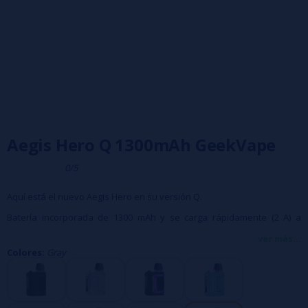
Aegis Hero Q 1300mAh GeekVape
0/5
Aquí está el nuevo Aegis Hero en su versión Q.
Batería incorporada de 1300 mAh y se carga rápidamente (2 A) a
través de USB-C.
ver más...
Colores:
Gray
Alimentación automática según el cartucho instalado.
Potencia máxima de salida de 30 vatios.
Cartucho Top Fill Q de capacidad de 2ml y llenado superior.