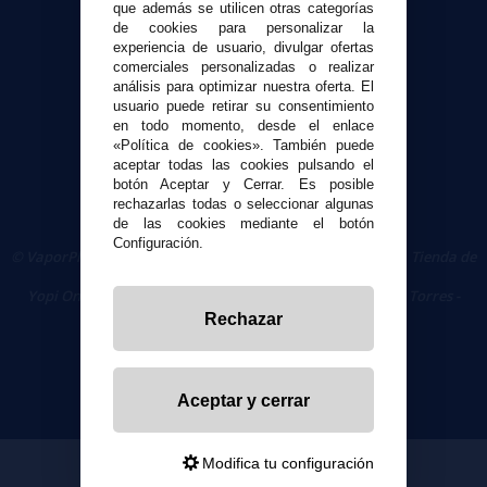
que además se utilicen otras categorías
de cookies para personalizar la
Seguridad y Privacidad
experiencia de usuario, divulgar ofertas
Términos y condiciones de uso
comerciales personalizadas o realizar
análisis para optimizar nuestra oferta. El
Política de privacidad
usuario puede retirar su consentimiento
Política de cookies
en todo momento, desde el enlace
«Política de cookies». También puede
aceptar todas las cookies pulsando el
botón Aceptar y Cerrar. Es posible
rechazarlas todas o seleccionar algunas
de las cookies mediante el botón
Configuración.
© VaporPlanet.es
|
Comprar Cigarrillos Electrónicos
|
Tienda de
Cigarrillos Electrónicos
Yopi Online SL CIF: B90451832
|
Centro Comercial Las Torres -
Local 26 - 41400 Écija (Sevilla) - 674 656 090
Rechazar
Aceptar y cerrar
Modifica tu configuración