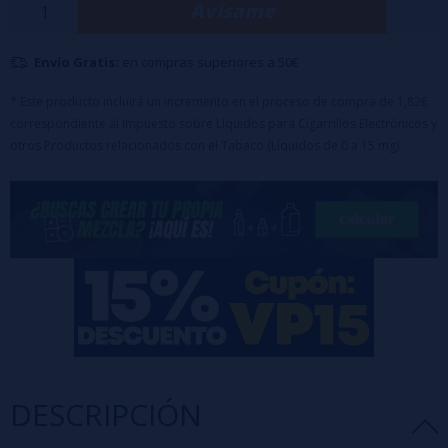
Avísame
Tiempo de Maceración : Se puede vapear una vez añadida la
base a partir de entre 5 y 7 días obtendrá una maduración
Envío Gratis:
en compras superiores a 50€
plena de toda su gama aromática.
Envase de 30 ml con 30 ml de aroma.
* Este producto incluirá un incremento en el proceso de compra de 1,82€
correspondiente al Impuesto sobre Líquidos para Cigarrillos Electrónicos y
Modo de empleo recomendado: Diluir al 15% en una base
otros Productos relacionados con el Tabaco (Líquidos de 0 a 15 mg)
PG/VG.
DESCRIPCIÓN