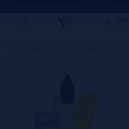
(+34) 674 656 090 / INFO@VAPORPLANET.ES
ENVÍO GRATIS
EN
0
Inicio
>
DIY - ALQUIMIA
>
Aromas Concentrados
>
DARUMA
Aromas
>
Aroma BISCUIT, LEMÓN AND ICE CREAM Daruma 30 ml