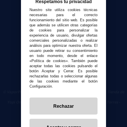
Respetamos tu privacidad
Envíos y devoluciones
Nuestro site utiliza cookies técnicas
Formas de pago
necesarias para el correcto
Contacto
funcionamiento del sitio web. Es posible
que además se utilicen otras categorías
de cookies para personalizar la
Seguridad y Privacidad
experiencia de usuario, divulgar ofertas
comerciales personalizadas o realizar
Términos y condiciones de uso
análisis para optimizar nuestra oferta. El
Política de privacidad
usuario puede retirar su consentimiento
Política de cookies
en todo momento, desde el enlace
«Política de cookies». También puede
aceptar todas las cookies pulsando el
botón Aceptar y Cerrar. Es posible
rechazarlas todas o seleccionar algunas
de las cookies mediante el botón
Configuración.
© VaporPlanet.es
|
Comprar Cigarrillos Electrónicos
|
Tienda de
Cigarrillos Electrónicos
Yopi Online SL CIF: B90451832
|
Centro Comercial Las Torres -
Rechazar
Local 26 - 41400 Écija (Sevilla) - 674 656 090