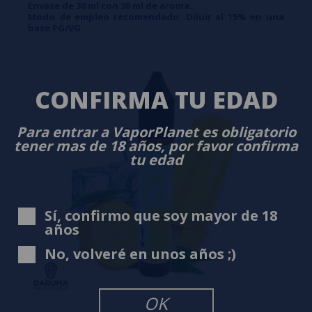
Envase de 30 ml con 30 ml de aroma.
Modo de empleo recomendado: Diluir al 15% en una
base PG/VG.
CONFIRMA TU EDAD
Para entrar a VaporPlanet es obligatorio
tener mas de 18 años, por favor confirma
tu edad
Sí, confirmo que soy mayor de 18
años
No, volveré en unos años ;)
OK