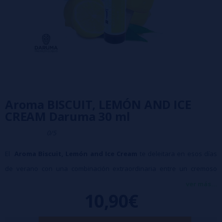
Aroma BISCUIT, LEMÓN AND ICE
CREAM Daruma 30 ml
0/5
El
Aroma Biscuit, Lemón and Ice Cream
te deleitara en esos días
de verano con una combinación extraordinaria entre un cremoso
limón y una fina y crujiente galleta de barquillo, con un frescor intenso
ver más...
10,90€
pero que no te helara el cerebro para que así puedas disfrutar de tu
helado preferido con cero calorías.