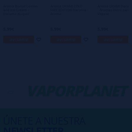
interesa!
Aroma Biscuit Lemon
Aroma OKAMI COLD
Aroma OKAMI Daru
and Ice Cream -
FREE EDITION Daruma -
- Aromas listos para
Daruma eLiquid
Aroma
Vapear
5,99€
5,99€
5,99€
avísame
avísame
avísame
-
VAPORPLANET
ÚNETE A NUESTRA
NEWSLETTER