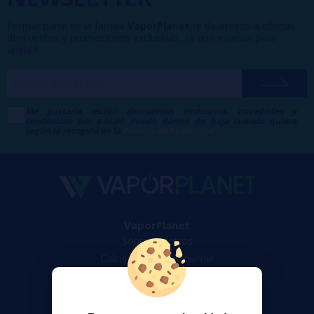
Formar parte de la familia
VaporPlanet
te da acceso a ofertas,
descuentos y promociones exclusivas, ¿a qué esperas para
unirte?
Me gustaría recibir descuentos exclusivos, novedades y
tendencias por e-mail. Puedo darme de baja cuando quiera
según lo recogido en la
Política de Publicidad
.
VaporPlanet
Sobre nosotros
Calculadora DIY Alquimia
Contacto
Atención al cliente