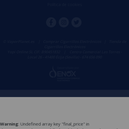
Política de cookies
© VaporPlanet.es
|
Comprar Cigarrillos Electrónicos
|
Tienda de
Cigarrillos Electrónicos
Yopi Online SL CIF: B90451832
|
Centro Comercial Las Torres -
Local 26 - 41400 Écija (Sevilla) - 674 656 090
Warning
: Undefined array key "final_price" in