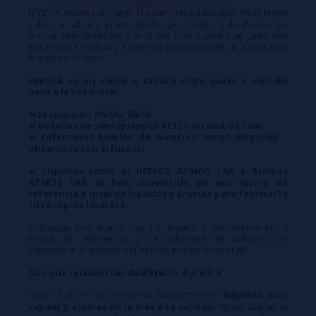
BEBECA Atmos Lab: según la comunidad mundial es el mejor
sabor a tabaco jamas hecho por Atmos Lab. Posee un
aroma muy duradero y a la vez muy suave que junto con
sus notas a Vainilla y Nuez nos proporcionan un sabor muy
bueno en la boca.
BEBECA es un sabor a tabaco ultra suave y sencillo
pero a la vez unico.
➽ Proporción PG/VG: 50/50
➽ Botellas de 50ml (plástico PET) + Nicokit de 10ml
➽ Diferentes Niveles de Nicotina: 0mg/1,5mg/3mg -
obtenidos con el Nicokit
➽
Líquidos como el BEBECA ATMOS LAB y Aromas
ATMOS LAB se han convertido en una marca de
referencia a nivel de líquidos y aromas para fabricarte
tus propios líquidos.
Si buscas una marca que ha llegado a convertirse en la
marca de referencia y de cabecera de millones de
vapeadore alrededor del mundo esa es Atmos Lab.
Con una relación Calidad/Precio ★★★★★
Atmos Lab es una empresa productora de
líquidos para
vapear y aromas de la más alta calidad.
Atmos Lab es el