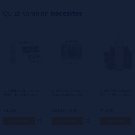
4 estrellas
0%
Quizá también
necesites
3 estrellas
0%
2 estrellas
0%
1 estrellas
0%
5/5
Basado en 1 opinione(s)
Escribe tu opinión sobre este producto
Sergio
10/07/2020
Mi líquido de cabecera, fantástico??
→ AGRINIO Atmos Lab
→ AGRINIO Atmos Lab
→ APACHE Atmos Lab
Ventajas:
50ml + Nicokit Gratis
Atmos Lab España
50ml + Nicokit Gratis
Desventajas:
¿Recomendarías su compra?
Si
14,50€
Desde 4,00€
14,50€
avísame
avísame
avísame