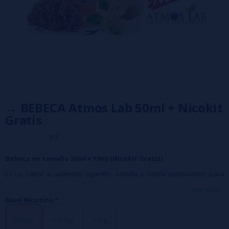
→ BEBECA Atmos Lab 50ml + Nicokit
Gratis
5/5
Bebeca en tamaño 50ml + 10ml (Nicokit Gratis).
Es un sabor a auténtico cigarrillo, vainilla y natilla combinados para
producir un increíble líquido de vapeo.
ver más...
Nivel Nicotina *:
Booster 50ml + Nicokit (incluido en el precio) 0mg =
60ml 0mg
Booster 50ml + Nicokit 10mg/ml (incluido en el precio) =
60ml 1,5mg
Booster 50ml + Nicokit 20mg/ml (incluido en el precio) =
60ml 3mg
00 mg
1,5 mg
3 mg