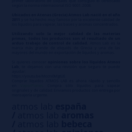
primer laboratorio de Eliquids que consiguió el certificado
según la norma internacional ISO 9001: 2008.
Ubicados en Atenas (Grecia) Atmos Lab nació en el año
2011
y se ha hecho muy famoso por la excelente calidad de
los líquidos para vapear, las bases y aromas concentrados.
Utilizando solo la mejor calidad de las materias
primas, todos los productos son el resultado de un
arduo trabajo de control de calidad.
Atmos Lab es la
marca más grande de eliquids de Grecia y una de las
mayores del mundo en exportación de líquidos y aromas.
Si quieres conocer
opiniones sobre los líquidos Atmos
Lab
, te dejamos con una revisión que seguro te puede
ayudar:
https://youtu.be/Mccni0MgtUE
Comprar líquidos ATMOS LAB es ahora rápido y sencillo
en
VaporPlanet
. Compra sólo líquidos para vapear
originales y de calidad. Enviamos productos con entrega por
mensajería urgente.
atmos lab
españa
/
atmos lab
aromas
/
atmos lab
bebeca