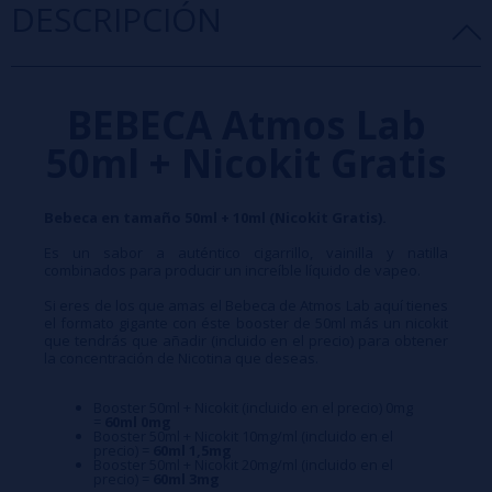
DESCRIPCIÓN
BEBECA Atmos Lab
50ml + Nicokit Gratis
Bebeca en tamaño 50ml + 10ml (Nicokit Gratis).
Es un sabor a auténtico cigarrillo, vainilla y natilla
combinados para producir un increíble líquido de vapeo.
Si eres de los que amas el Bebeca de Atmos Lab aquí tienes
el formato gigante con éste booster de 50ml más un nicokit
que tendrás que añadir (incluido en el precio) para obtener
la concentración de Nicotina que deseas.
Booster 50ml + Nicokit (incluido en el precio) 0mg
=
60ml 0mg
Booster 50ml + Nicokit 10mg/ml (incluido en el
precio) =
60ml 1,5mg
Booster 50ml + Nicokit 20mg/ml (incluido en el
precio) =
60ml 3mg