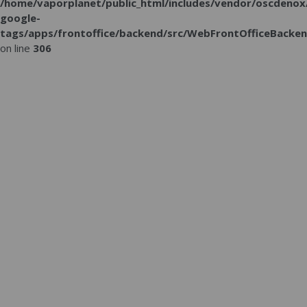
/home/vaporplanet/public_html/includes/vendor/oscdenox
google-
tags/apps/frontoffice/backend/src/WebFrontOfficeBacken
on line
306