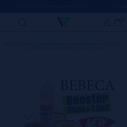
+34) 674 656 090 / INFO@VAPORPLANET.ES
ENVÍO GRATIS
EN C
0
Inicio
>
Líquidos
>
Líquidos para Vapear Premium
>
Atmos Lab
>
→ BEBECA Atmos Lab 50ml + Nicokit Gratis