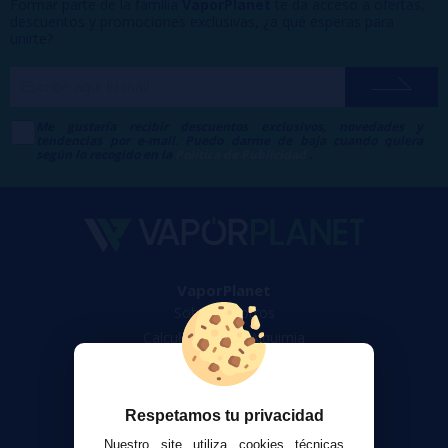
Formar parte de la familia
VaporPlanet
te da acceso a ofertas,
descuentos y promociones exclusivas, ¿a qué esperas para
unirte?
Me gustaría recibir descuentos exclusivos, novedades y
tendencias por e-mail. Puedo darme de baja cuando quiera
según lo recogido en la
Política de Publicidad
.
VaporPlanet
Sobre nosotros
Calculadora DIY Alquimia
Contacto
Atención al cliente
Respetamos tu privacidad
Envíos y devoluciones
Nuestro site utiliza cookies técnicas