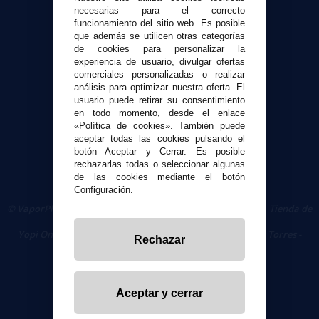
Formas de pago
necesarias para el correcto
funcionamiento del sitio web. Es posible
Contacto
que además se utilicen otras categorías
de cookies para personalizar la
experiencia de usuario, divulgar ofertas
Seguridad y Privacidad
comerciales personalizadas o realizar
Términos y condiciones de uso
análisis para optimizar nuestra oferta. El
Política de privacidad
usuario puede retirar su consentimiento
en todo momento, desde el enlace
Política de cookies
«Política de cookies». También puede
aceptar todas las cookies pulsando el
botón Aceptar y Cerrar. Es posible
rechazarlas todas o seleccionar algunas
de las cookies mediante el botón
Configuración.
© VaporPlanet.es
|
Comprar Cigarrillos Electrónicos
|
Tienda de
Cigarrillos Electrónicos
Yopi Online SL CIF: B90451832
|
Centro Comercial Las Torres -
Rechazar
Local 26 - 41400 Écija (Sevilla) - 674 656 090
Aceptar y cerrar