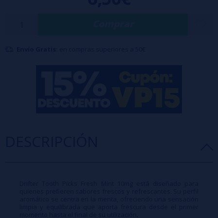
Características principales
Comprar
Marca: Drifter Tooth Picks.
Sabor: menta fresca.
Envío Gratis:
en compras superiores a 50€
Nicotina: 10mg.
Formato: pack de 20 palillos de madera.
Perfil aromático: mentolado y refrescante.
Sabor intenso y duradero.
Sin humo ni vapor.
Fácil de transportar y utilizar.
DESCRIPCIÓN
Los palillos de madera con nicotina Drifter proporcionan una
liberación gradual de nicotina y sabor durante su utilización.
Su formato discreto y portátil los convierte en una alternativa
Drifter Tooth Picks Fresh Mint 10mg está diseñado para
moderna para los consumidores adultos que buscan
quienes prefieren sabores frescos y refrescantes. Su perfil
aromático se centra en la menta, ofreciendo una sensación
comodidad y sencillez.
limpia y equilibrada que aporta frescura desde el primer
momento hasta el final de su utilización.