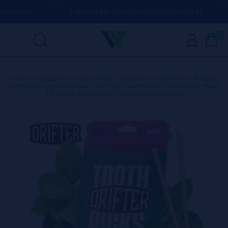
R DUDA
(+34) 674 656 090 / INFO@VAPORPLANET.ES
0
Inicio
>
Líquidos
>
Tooth Picks
>
Drifter Tooth Picks | Palillos
de Madera con Nicotina
>
Drifter Tooth Picks Fresh Mint 10mg
| Palillos de Madera con Nicotina (20uds)