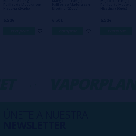
Mad Blue 10mg |
Mango Ice 10mg |
Mojito Ice 10mg |
Palillos de Madera con
Palillos de Madera con
Palillos de Madera c
Nicotina (20uds)
Nicotina (20uds)
Nicotina (20uds)
6,50€
6,50€
6,50€
comprar
comprar
comprar
ET
-
VAPORPLAN
ÚNETE A NUESTRA
NEWSLETTER