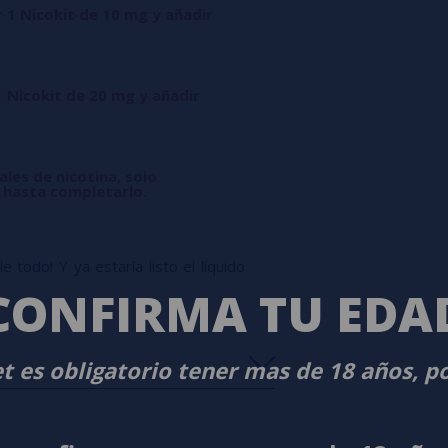
r 1 Nicokit de 10 mg y añadir
1 Nicokit de 20 mg y añadir
ales de nicotina, solo
l hasta completarlo.
 todo! Y ya estaría listo el líquido
CONFIRMA TU EDA
t es obligatorio tener mas de 18 años, p
s
0%
s
0%