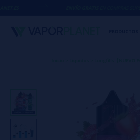
ENVÍO GRATIS
EN COMPRAS SUPERIORES A
50€
PRODUCTOS
Inicio
>
Líquidos
>
Longfills【NUEVO