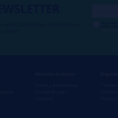
EWSLETTER
Me gustarí
a acceso a ofertas, descuentos y
Puedo dar
 unirte?
Publicidad
Atención al cliente
Segurid
Envíos y devoluciones
Términos
lquimia
Formas de pago
Política 
Contacto
Política 