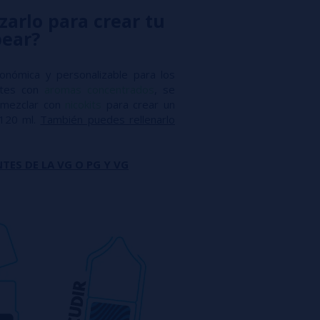
zarlo para crear tu
pear?
conómica y personalizable para los
antes con
aromas concentrados
, se
mezclar con
nicokits
para crear un
 120 ml.
También puedes rellenarlo
TES DE LA VG O PG Y VG