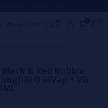
CON CUALQUIER DUDA
(+34) 674 656 09
0
0
ND
¡Ofertas!
OUTLET
6ml (Longfill) Oil4Vap + VG FAST 70ML
Black & Red Bubble
ongfill) Oil4Vap + VG
70ML