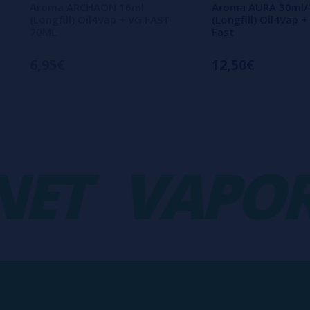
Aroma ARCHAON 16ml
Aroma AURA 30ml/
(Longfill) Oil4Vap + VG FAST
(Longfill) Oil4Vap 
70ML
Fast
6,95€
12,50€
T
VAPORP