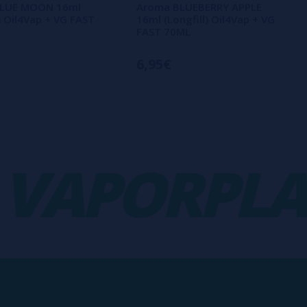
LUE MOON 16ml
Aroma BLUEBERRY APPLE
l) Oil4Vap + VG FAST
16ml (Longfill) Oil4Vap + VG
FAST 70ML
6,95€
APORPLAN