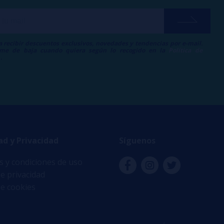
a recibir descuentos exclusivos, novedades y tendencias por e-mail.
me de baja cuando quiera según lo recogido en la
Política de
.
ad y Privacidad
Síguenos
 y condiciones de uso
de privacidad
de cookies