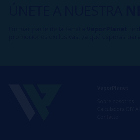
ÚNETE A NUESTRA
N
Formar parte de la familia
VaporPlanet
te d
promociones exclusivas, ¿a qué esperas para
VaporPlanet
Sobre nosotros
Calculadora DIY A
Contacto