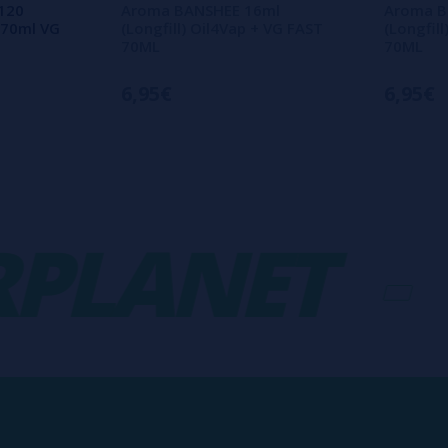
120
Aroma BANSHEE 16ml
Aroma B
+ 70ml VG
(Longfill) Oil4Vap + VG FAST
(Longfil
70ML
70ML
6,95€
6,95€
LANET
-
V