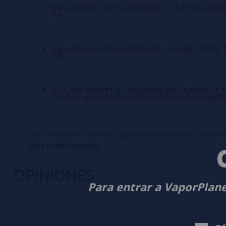
Para obtener 60 ML de liquido a 1,5 mg, añadi
VG.
Para obtener 60 ML de liquido a 3 mg, añadir 
VG.
Si lo que quieres es un líquido sólo a base de s
tendrás que añadir nicokits de sales al longfil
Para terminar la mezcla, agítalo bien para que se mezcle
para poder vapearlo.
OPINIONES
(0)
Para entrar a VaporPlane
0/5
5 estrella
Sé el primero en dejar tu opinión
4 estrella