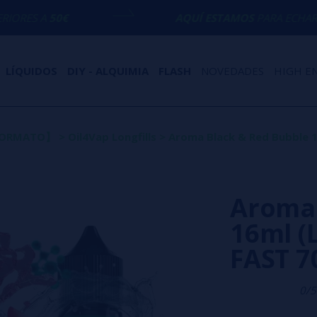
AQUÍ ESTAMOS
PARA ECHARTE UNA MANO 
LÍQUIDOS
DIY - ALQUIMIA
FLASH
NOVEDADES
HIGH E
 FORMATO】
>
Oil4Vap Longfills
>
Aroma Black & Red Bubble 1
Aroma 
16ml (L
FAST 
0/5