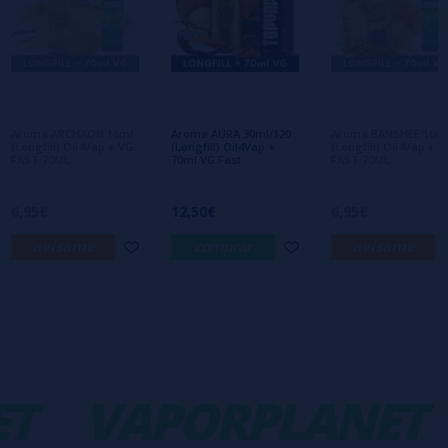
Escribe tu opinión sobre este producto
Aún no hay comentarios, ¿quieres ser el
primero en dejar uno? ¡Tu opinión nos
interesa!
Aroma ARCHAON 16ml
Aroma AURA 30ml/120
Aroma BANSHEE 16m
(Longfill) Oil4Vap + VG
(Longfill) Oil4Vap +
(Longfill) Oil4Vap + V
FAST 70ML
70ml VG Fast
FAST 70ML
6,95€
12,50€
6,95€
avísame
comprar
avísame
T
VAPORPLANET