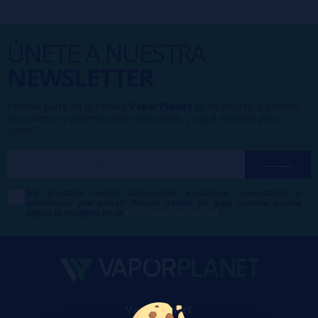
ÚNETE A NUESTRA
NEWSLETTER
Formar parte de la familia
VaporPlanet
te da acceso a ofertas,
descuentos y promociones exclusivas, ¿a qué esperas para
unirte?
Me gustaría recibir descuentos exclusivos, novedades y
tendencias por e-mail. Puedo darme de baja cuando quiera
según lo recogido en la
Política de Publicidad
.
VaporPlanet