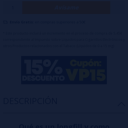
de sirope de naranja y mandarina, creando una fragancia irresistible
Avísame
y deliciosa.
Características principales:
Envío Gratis:
en compras superiores a 50€
Botella PET de 120 ml con 30 ml de concentrado de aroma.
Equipado con tapón de seguridad a prueba de niños.
* Este producto incluirá un incremento en el proceso de compra de 5,45€
Nota importante:
Este producto es un concentrado aromático y
correspondiente al Impuesto sobre Líquidos para Cigarrillos Electrónicos y
otros Productos relacionados con el Tabaco (Líquidos de 0 a 15 mg)
requiere dilución antes de su uso.
DESCRIPCIÓN
Qué es un longfill y como