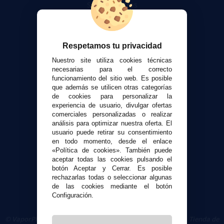
Sobre nosotros
Calculadora DIY Alquimia
Contacto
Respetamos tu privacidad
Atención al cliente
Nuestro site utiliza cookies técnicas
Envíos y devoluciones
necesarias para el correcto
funcionamiento del sitio web. Es posible
Formas de pago
que además se utilicen otras categorías
Contacto
de cookies para personalizar la
experiencia de usuario, divulgar ofertas
comerciales personalizadas o realizar
Seguridad y Privacidad
análisis para optimizar nuestra oferta. El
Términos y condiciones de uso
usuario puede retirar su consentimiento
Política de privacidad
en todo momento, desde el enlace
«Política de cookies». También puede
Política de cookies
aceptar todas las cookies pulsando el
botón Aceptar y Cerrar. Es posible
rechazarlas todas o seleccionar algunas
de las cookies mediante el botón
Configuración.
© VaporPlanet.es
|
Comprar Cigarrillos Electrónicos
|
Tienda de