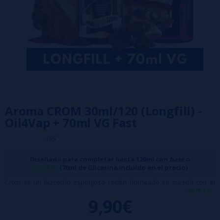
Aroma CROM 30ml/120 (Longfill) -
Oil4Vap + 70ml VG Fast
0/5
Diseñado para completar hasta 120ml con
base
o
nicokits
(70ml de Glicerina incluido en el precio)
Crom es un bizcocho esponjoso recién horneado se mezcla con el
ver más...
suave toque de cacahuete en polvo, mientras que el relleno de
9,90€
mousse de chocolate cremoso se complementa con un ligero toque