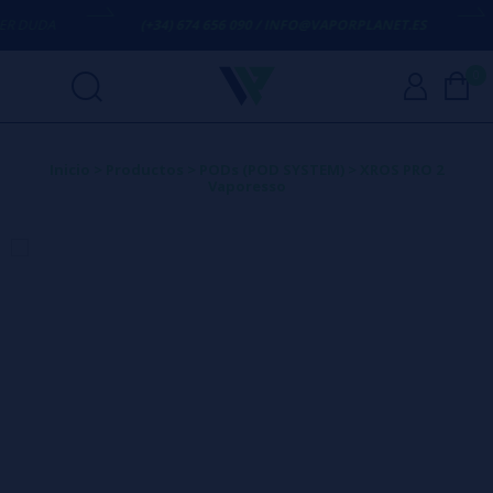
DA
(+34) 674 656 090 / INFO@VAPORPLANET.ES
ENV
0
Inicio
>
Productos
>
PODs (POD SYSTEM)
>
XROS PRO 2
Vaporesso