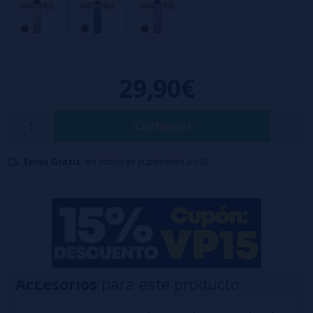
convirtiéndola en uno de los pods más ligeros de su categoría.
✨
Diseño refinado y ergonómico
: la calidad de Vaporesso puesta
al servicio del confort.
Compatible con toda la
gama de cartuchos XROS
, ofrece una
29,90€
potencia ajustable
y una
restitución de sabor excepcional
,
consolidando a la serie XROS como referente en el segmento de los
Comprar
pods compactos y de alto rendimiento
.
Si buscas un dispositivo que combine
endurance, ligereza y
Envío Gratis:
en compras superiores a 50€
elegancia
, la
XROS Pro 2
es tu mejor opción. 🚀
Accesorios
para este producto