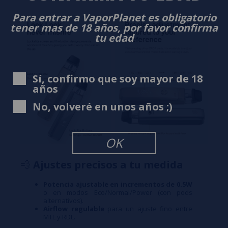
Para entrar a VaporPlanet es obligatorio
tener mas de 18 años, por favor confirma
tu edad
Sí, confirmo que soy mayor de 18
años
No, volveré en unos años ;)
OK
💨
Ajustes precisos a tu medida
Potencia ajustable en incrementos de 0.5W
o en modos Eco/Normal/Power (con pods
alternativos).
Airflow regulable
para un ajuste fino entre
MTL y RDL.