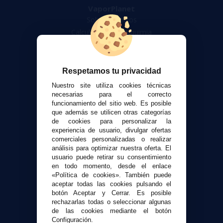
VaporPlanet
Sobre nosotros
Calculadora DIY Alquimia
Contacto
Atención al cliente
Respetamos tu privacidad
Envíos y devoluciones
Nuestro site utiliza cookies técnicas
Formas de pago
necesarias para el correcto
funcionamiento del sitio web. Es posible
Contacto
que además se utilicen otras categorías
de cookies para personalizar la
experiencia de usuario, divulgar ofertas
Seguridad y Privacidad
comerciales personalizadas o realizar
Términos y condiciones de uso
análisis para optimizar nuestra oferta. El
Política de privacidad
usuario puede retirar su consentimiento
en todo momento, desde el enlace
Política de cookies
«Política de cookies». También puede
aceptar todas las cookies pulsando el
botón Aceptar y Cerrar. Es posible
rechazarlas todas o seleccionar algunas
de las cookies mediante el botón
Configuración.