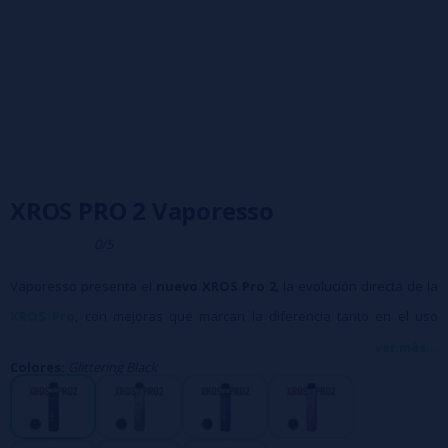
XROS PRO 2 Vaporesso
0/5
Vaporesso presenta el
nuevo XROS Pro 2
, la evolución directa de la
XROS Pro
, con mejoras que marcan la diferencia tanto en el uso
diario como a simple vista.
ver más...
Colores:
Glittering Black
🔋
Mejor autonomía
: batería de
2000 mAh
, casi el doble que la
versión anterior (1200 mAh).
⚖️
Peso ultraligero
: solo
65 g
frente a los 85 g de la XROS Pro,