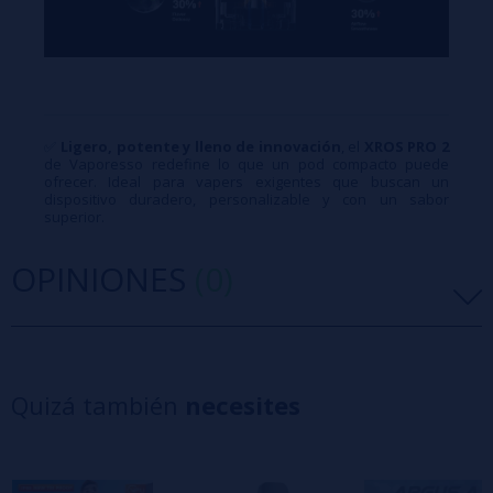
✅
Ligero, potente y lleno de innovación
, el
XROS PRO 2
de Vaporesso redefine lo que un pod compacto puede
ofrecer. Ideal para vapers exigentes que buscan un
dispositivo duradero, personalizable y con un sabor
superior.
OPINIONES
(0)
5 estrellas
0%
4 estrellas
0%
Quizá también
necesites
3 estrellas
0%
2 estrellas
0%
1 estrellas
0%