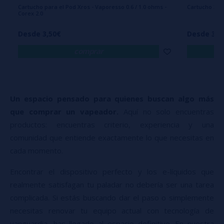
Cartucho para el Pod Xros - Vaporesso 0.6 / 1.0 ohms -
Cartucho XRO
Corex 2.0
Desde 3,50€
Desde 3,5
comprar
Un espacio pensado para quienes buscan algo más
que comprar un vapeador.
Aquí no solo encuentras
productos: encuentras criterio, experiencia y una
comunidad que entiende exactamente lo que necesitas en
cada momento.
Encontrar el dispositivo perfecto y los e-líquidos que
realmente satisfagan tu paladar no debería ser una tarea
complicada. Si estás buscando dar el paso o simplemente
necesitas renovar tu equipo actual con tecnología de
vanguardia, has llegado al espacio definitivo. En nuestra