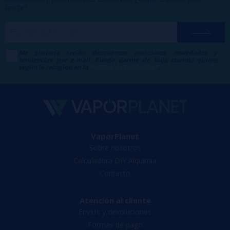
unirte?
Me gustaría recibir descuentos exclusivos, novedades y
tendencias por e-mail. Puedo darme de baja cuando quiera
según lo recogido en la
Política de Publicidad
.
VaporPlanet
Sobre nosotros
Calculadora DIY Alquimia
Contacto
Atención al cliente
Envíos y devoluciones
Formas de pago