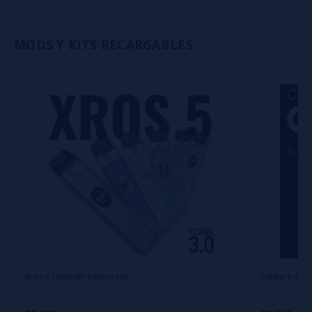
MODS Y KITS RECARGABLES
Xros 5 1500mAh Vaporesso
Caliburn G4 