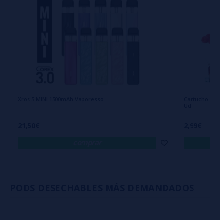
Xros 5 MINI 1500mAh Vaporesso
Cartucho par
Ud
21,50€
2,99€
comprar
PODS DESECHABLES MÁS DEMANDADOS