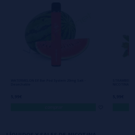
WATERMELON Elf Bar Pod System 20mg Salt -
STRAWBERRY I
Desechable
NICOTINA
5,99€
5,99€
comprar
LÍQUIDOS Y SALES DE NICOTINA