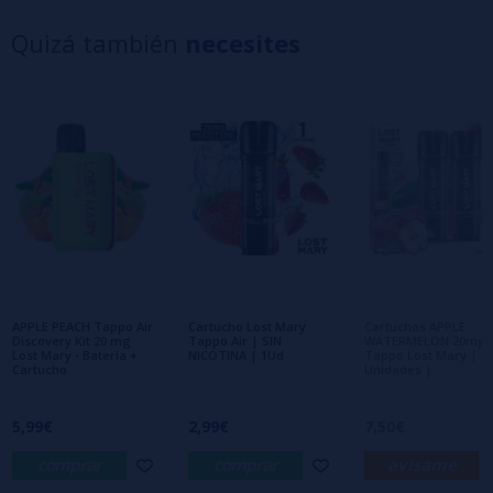
4 estrellas
0%
Quizá también
necesites
3 estrellas
0%
2 estrellas
0%
1 estrellas
0%
0/5
Sé el primero en dejar tu opinión
Escribe tu opinión sobre este producto
Aún no hay comentarios, ¿quieres ser el
primero en dejar uno? ¡Tu opinión nos
interesa!
APPLE PEACH Tappo Air
Cartucho Lost Mary
Cartuchos APPLE
Discovery Kit 20 mg
Tappo Air | SIN
WATERMELON 20mg
Lost Mary - Batería +
NICOTINA | 1Ud
Tappo Lost Mary | 2
Cartucho
Unidades |
5,99€
2,99€
7,50€
comprar
comprar
avísame