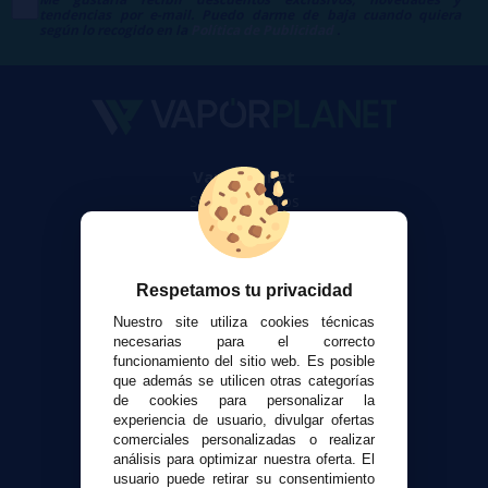
tendencias por e-mail. Puedo darme de baja cuando quiera
según lo recogido en la
Política de Publicidad
.
VaporPlanet
Sobre nosotros
Calculadora DIY Alquimia
Contacto
Respetamos tu privacidad
Atención al cliente
Nuestro site utiliza cookies técnicas
Envíos y devoluciones
necesarias para el correcto
funcionamiento del sitio web. Es posible
Formas de pago
que además se utilicen otras categorías
Contacto
de cookies para personalizar la
experiencia de usuario, divulgar ofertas
comerciales personalizadas o realizar
Seguridad y Privacidad
análisis para optimizar nuestra oferta. El
Términos y condiciones de uso
usuario puede retirar su consentimiento