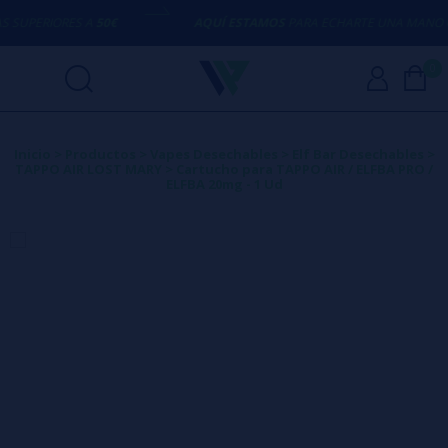
UPERIORES A
50€
AQUÍ ESTAMOS
PARA ECHARTE UNA MANO CON
0
Inicio
>
Productos
>
Vapes Desechables
>
Elf Bar Desechables
>
TAPPO AIR LOST MARY
>
Cartucho para TAPPO AIR / ELFBA PRO /
ELFBA 20mg - 1 Ud