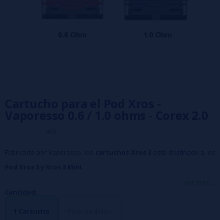
Cartucho para el Pod Xros -
Vaporesso 0.6 / 1.0 ohms - Corex 2.0
4/5
Fabricado por Vaporesso, los
cartuchos Xros 3
está destinado a los
Pod Xros 3 y Xros 3 Mini.
Estos depósitos de 2ml son cartuchos desechables que se llenan por
ver más...
Cantidad:
la parte superior, un sistema que evita las fugas. Cada cartucho lleva
integrada una resistencia no sustituible.
1 Cartucho
Pack de 4 Uds.