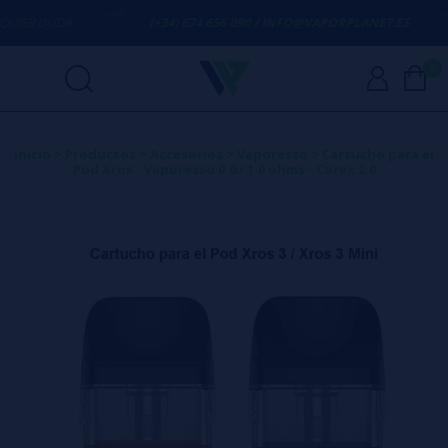
IER DUDA
(+34) 674 656 090 / INFO@VAPORPLANET.ES
0
Inicio
>
Productos
>
Accesorios
>
Vaporesso
>
Cartucho para el
Pod Xros - Vaporesso 0.6 / 1.0 ohms - Corex 2.0