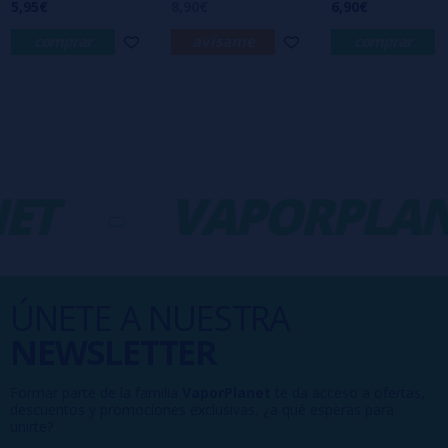
5,95€
8,90€
6,90€
¿Recomendarías su compra?
Si
comprar
avísame
comprar
ET
-
VAPORPLAN
ÚNETE A NUESTRA
NEWSLETTER
Formar parte de la familia
VaporPlanet
te da acceso a ofertas,
descuentos y promociones exclusivas, ¿a qué esperas para
unirte?