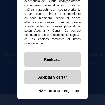
experiencia de usuario, divulgar ofertas
comerciales personalizadas o realizar
Seguridad y Privacidad
análisis para optimizar nuestra oferta. El
Términos y condiciones de uso
usuario puede retirar su consentimiento
en todo momento, desde el enlace
Política de privacidad
«Política de cookies». También puede
Política de cookies
aceptar todas las cookies pulsando el
botón Aceptar y Cerrar. Es posible
rechazarlas todas o seleccionar algunas
de las cookies mediante el botón
Configuración.
© VaporPlanet.es
|
Comprar Cigarrillos Electrónicos
|
Tienda de
Cigarrillos Electrónicos
Rechazar
Yopi Online SL CIF: B90451832
|
Centro Comercial Las Torres -
Local 26 - 41400 Écija (Sevilla) - 674 656 090
Aceptar y cerrar
Modifica tu configuración