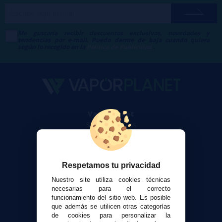
Me gustaría recibir descuentos exclusivos, novedades y
tendencias por e-mail. Puedo darme de baja cuando quiera
según lo recogido en la
Política de Publicidad
.
VaporPlanet
Sobre nosotros
Calculadora DIY Alquimia
Contacto
Respetamos tu privacidad
Atención al cliente
Nuestro site utiliza cookies técnicas
Envíos y devoluciones
necesarias para el correcto
funcionamiento del sitio web. Es posible
Formas de pago
que además se utilicen otras categorías
Contacto
de cookies para personalizar la