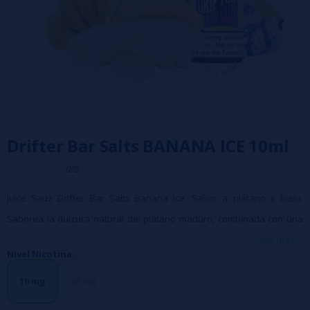
Drifter Bar Salts BANANA ICE 10ml
0/5
Juice Sauz Drifter Bar Salts Banana Ice. Sabor a plátano y hielo.
Saborea la dulzura natural del plátano maduro, combinada con una
revitalizante explosión de frescura helada. Cada inhalación ofrece un
ver más...
Nivel Nicotina:
equilibrio perfecto entre lo dulce y lo refrescante. ¡Disfruta de este
elixir revitalizante en cualquier momento del día!
10 mg
20 mg
Tamaño 10ml