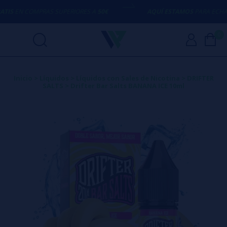
IS
EN COMPRAS SUPERIORES A
50€
AQUÍ ESTAMOS
PARA ECHART
0
Inicio
>
Líquidos
>
Líquidos con Sales de Nicotina
>
DRIFTER
SALTS
>
Drifter Bar Salts BANANA ICE 10ml