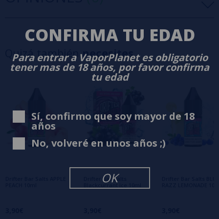
CONFIRMA TU EDAD
5 estrellas
0%
4 estrellas
0%
Quizá también
necesites
Para entrar a VaporPlanet es obligatorio
3 estrellas
0%
tener mas de 18 años, por favor confirma
2 estrellas
0%
tu edad
1 estrellas
0%
0/5
Sé el primero en dejar tu opinión
Sí, confirmo que soy mayor de 18
Escribe tu opinión sobre este producto
años
No, volveré en unos años ;)
Aún no hay comentarios, ¿quieres ser el
primero en dejar uno? ¡Tu opinión nos
interesa!
OK
Drifter Bar Salts APPLE
Drifter Bar Salts
Drifter Bar Salts BLU
PEACH 10ml
Blackcurrant Ice 10ml
RAZZ LEMONADE 10m
3,90€
3,90€
3,90€