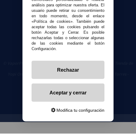
Seguridad y Privacidad
análisis para optimizar nuestra oferta. El
Términos y condiciones de uso
usuario puede retirar su consentimiento
en todo momento, desde el enlace
Política de privacidad
«Política de cookies». También puede
Política de cookies
aceptar todas las cookies pulsando el
botón Aceptar y Cerrar. Es posible
rechazarlas todas o seleccionar algunas
de las cookies mediante el botón
Configuración.
© VaporPlanet.es
|
Comprar Cigarrillos Electrónicos
|
Tienda de
Cigarrillos Electrónicos
Rechazar
Yopi Online SL CIF: B90451832
|
Centro Comercial Las Torres -
Local 26 - 41400 Écija (Sevilla) - 674 656 090
Aceptar y cerrar
Modifica tu configuración