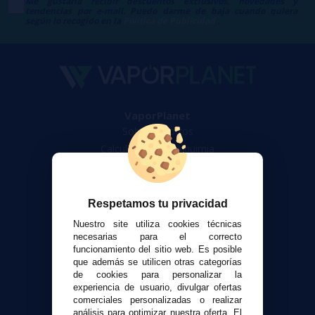
Me gustaría recibir descuentos exclusivos, novedades y
tendencias por e-mail. Puedo darme de baja cuando quiera
según lo recogido en la
Política de Publicidad
.
VaporPlanet
Sobre nosotros
Calculadora DIY Alquimia
Contacto
Atención al cliente
Respetamos tu privacidad
Envíos y devoluciones
Nuestro site utiliza cookies técnicas
Formas de pago
necesarias para el correcto
funcionamiento del sitio web. Es posible
Contacto
que además se utilicen otras categorías
de cookies para personalizar la
experiencia de usuario, divulgar ofertas
Seguridad y Privacidad
comerciales personalizadas o realizar
Términos y condiciones de uso
análisis para optimizar nuestra oferta. El