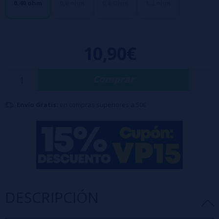
Que ofrecen un sabor intenso y muy real de los e-liquids. Hechos de
0.40 ohm
0,6 ohm
0,8 Ohm
1.2 ohm
PCTG, tiene una capacidad de 2ml.
Los cartuchos Xlim PRO
son muy resistentes a las fugas -
10,90€
Compatibles con toda la serie Xlim.
Comprar
Envío Gratis:
en compras superiores a 50€
DESCRIPCIÓN