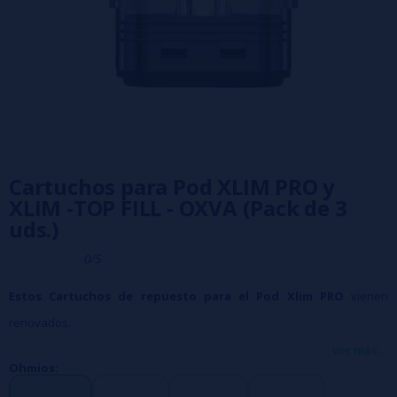
Cartuchos para Pod XLIM PRO y
XLIM -TOP FILL - OXVA (Pack de 3
uds.)
0/5
Estos Cartuchos de repuesto para el Pod Xlim PRO
vienen
renovados.
Con un rellenado superior muy práctico y mesh coil en dos
ver más...
Ohmios:
variedades: de 0.60hm y de 0.80hm.