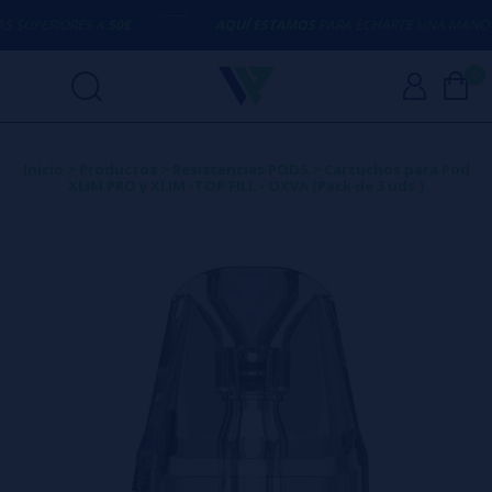
SUPERIORES A
50€
AQUÍ ESTAMOS
PARA ECHARTE UNA MANO CO
0
Inicio
>
Productos
>
Resistencias PODS
>
Cartuchos para Pod
XLIM PRO y XLIM -TOP FILL - OXVA (Pack de 3 uds.)