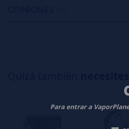
OPINIONES
(0)
0/5
5 estrella
Sé el primero en dejar tu opinión
4 estrella
3 estrella
Escribe tu opinión sobre este producto
2 estrella
1 estrella
Quizá también
necesite
Aún no hay comentarios, ¿quieres ser el primer
interesa!
Para entrar a VaporPlane