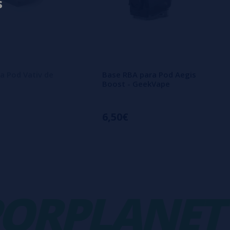
s
a Pod Vativ de
Base RBA para Pod Aegis
Boost - GeekVape
6,50€
RPLANET
-