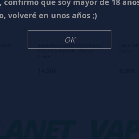
í, confirmo que soy mayor de 18 año
o, volveré en unos años ;)
OK
 RDA -
Base Mesh para Atomizador
Base par
Plus V2 y Ragnar - Steam
Oxva
Crave
14,50€
6,90€
NET
VAPO