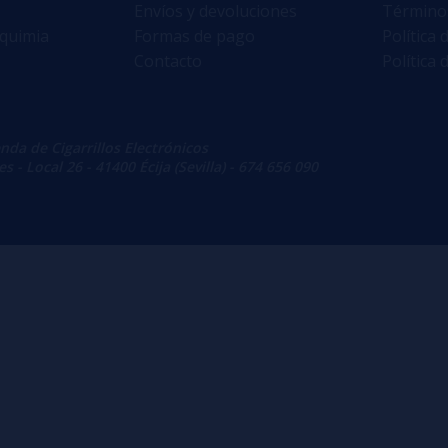
Envíos y devoluciones
Términos
lquimia
Formas de pago
Política 
Contacto
Política 
enda de Cigarrillos Electrónicos
 - Local 26 - 41400 Écija (Sevilla) - 674 656 090