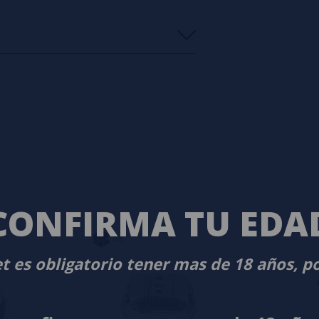
s
0%
s
0%
s
0%
s
0%
s
0%
s
o en dejar uno? ¡Tu opinión nos
CONFIRMA TU EDA
t es obligatorio tener mas de 18 años, p