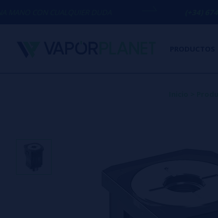
CUALQUIER DUDA
(+34) 674 656 090 / 
PRODUCTOS
Inicio
>
Produ