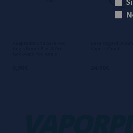
S
N
Adaptador 510 para Pod
Base Asgard 30mm
Aegis Boost Plus & Pro -
Vaperz Cloud
Geekvape Pod Aegis
5,90€
24,90€
VAPORPLA