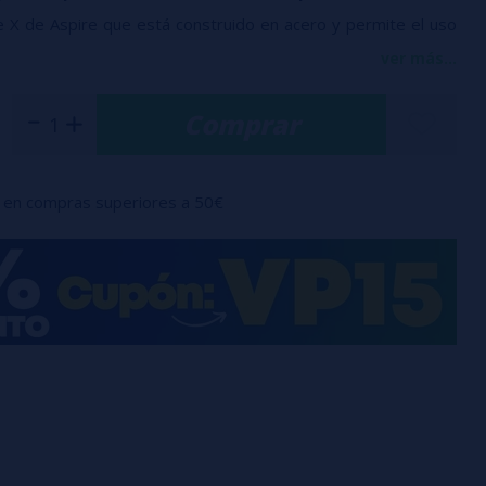
e X de Aspire que
está construido en acero y permite el uso
compatibles con pin 510.
ver más...
Comprar
ero inoxidable
res compatibles con pin 510
el dispositivo Nauilus Prime X
en compras superiores a 50€