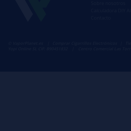
Sobre nosotros
Calculadora DIY A
Contacto
© VaporPlanet.es
|
Comprar Cigarrillos Electrónicos
|
Ti
Yopi Online SL CIF: B90451832
|
Centro Comercial Las Torres