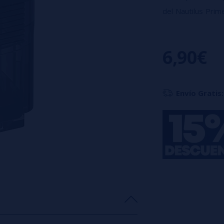
del Nautilus Prim
de atomizadores 
Características:
6,90€
Fabricado en ac
Para atomizado
Compatible con 
Envío Gratis: