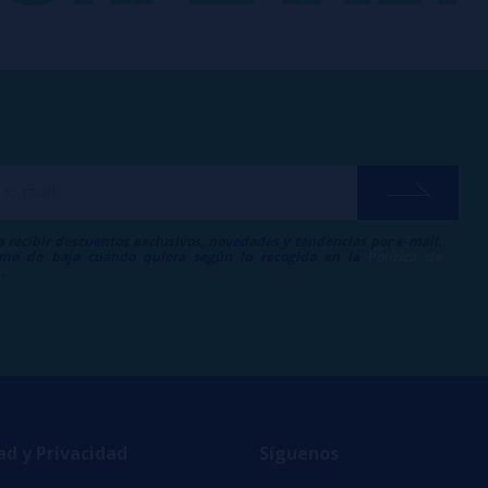
a recibir descuentos exclusivos, novedades y tendencias por e-mail.
me de baja cuando quiera según lo recogido en la
Política de
.
ad y Privacidad
Síguenos