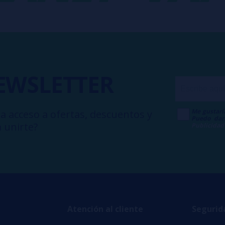
EWSLETTER
Me gustarí
a acceso a ofertas, descuentos y
Puedo dar
 unirte?
Publicidad
Atención al cliente
Segurid