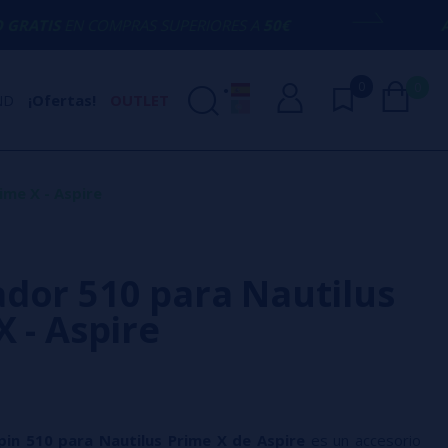
MPRAS SUPERIORES A
50€
AQUÍ ESTAMOS
0
0
ND
¡Ofertas!
OUTLET
ime X - Aspire
dor 510 para Nautilus
X - Aspire
pin 510 para Nautilus Prime X de Aspire
es un accesorio