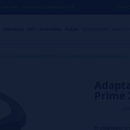
INFO@VAPORPLANET.ES
ENVÍO GRATIS
EN CO
LÍQUIDOS
DIY - ALQUIMIA
FLASH
NOVEDADES
HIGH E
ctos
>
Resistencias PODS
>
Adaptador 510 para Nautilus Pr
Adapta
Prime 
0/5
El adaptador a 