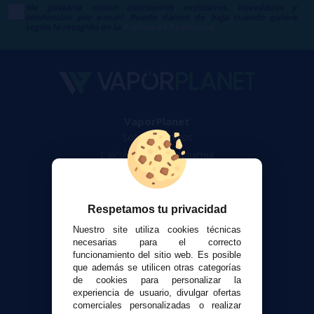
Me gustaría recibir descuentos exclusivos, novedades y
tendencias por e-mail. Puedo darme de baja cuando quiera
según lo recogido en la
Política de Publicidad
.
VaporPlanet
Sobre nosotros
Calculadora DIY Alquimia
Contacto
Atención al cliente
Respetamos tu privacidad
Envíos y devoluciones
Nuestro site utiliza cookies técnicas
Formas de pago
necesarias para el correcto
funcionamiento del sitio web. Es posible
Contacto
que además se utilicen otras categorías
de cookies para personalizar la
experiencia de usuario, divulgar ofertas
Seguridad y Privacidad
comerciales personalizadas o realizar
Términos y condiciones de uso