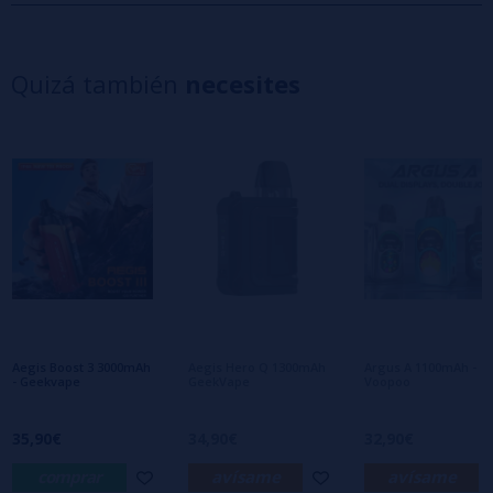
5 estrellas
0%
4 estrellas
0%
Quizá también
necesites
3 estrellas
0%
2 estrellas
0%
1 estrellas
0%
0/5
Sé el primero en dejar tu opinión
Escribe tu opinión sobre este producto
Aún no hay comentarios, ¿quieres ser el
primero en dejar uno? ¡Tu opinión nos
interesa!
Aegis Boost 3 3000mAh
Aegis Hero Q 1300mAh
Argus A 1100mAh -
- Geekvape
GeekVape
Voopoo
35,90€
34,90€
32,90€
comprar
avísame
avísame