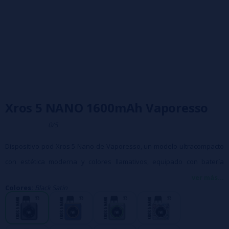
Xros 5 NANO 1600mAh Vaporesso
0/5
Dispositivo pod Xros 5 Nano de Vaporesso, un modelo ultracompacto
con estética moderna y colores llamativos, equipado con batería
interna de 1600 mAh,
pantalla táctil
y sistema antifugas, totalmente
ver más...
Colores:
Black Satin
compatible con la familia de pods Xros.
Características: