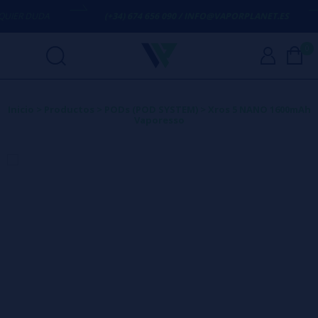
R DUDA
(+34) 674 656 090 / INFO@VAPORPLANET.ES
0
Inicio
>
Productos
>
PODs (POD SYSTEM)
>
Xros 5 NANO 1600mAh
Vaporesso