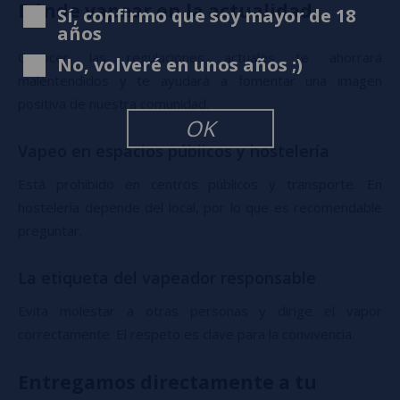
Dónde vapear en la actualidad
Sí, confirmo que soy mayor de 18
años
Conocer las regulaciones actuales te ahorrará
No, volveré en unos años ;)
malentendidos y te ayudará a fomentar una imagen
positiva de nuestra comunidad.
OK
Vapeo en espacios públicos y hostelería
Está prohibido en centros públicos y transporte. En
hostelería depende del local, por lo que es recomendable
preguntar.
La etiqueta del vapeador responsable
Evita molestar a otras personas y dirige el vapor
correctamente. El respeto es clave para la convivencia.
Entregamos directamente a tu