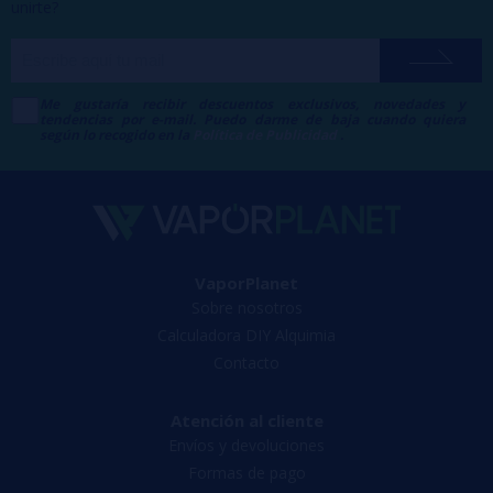
unirte?
Me gustaría recibir descuentos exclusivos, novedades y
tendencias por e-mail. Puedo darme de baja cuando quiera
según lo recogido en la
Política de Publicidad
.
VaporPlanet
Sobre nosotros
Calculadora DIY Alquimia
Contacto
Atención al cliente
Envíos y devoluciones
Formas de pago