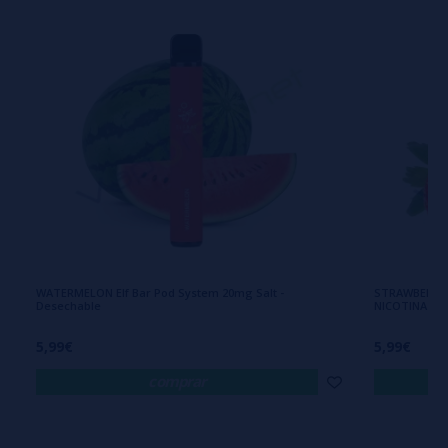
WATERMELON Elf Bar Pod System 20mg Salt -
STRAWBERRY I
Desechable
NICOTINA
5,99€
5,99€
comprar