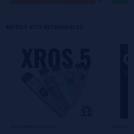
MODS Y KITS RECARGABLES
Xros 5 1500mAh Vaporesso
Caliburn G4 