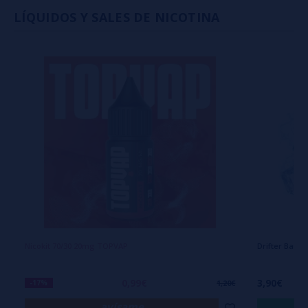
LÍQUIDOS Y SALES DE NICOTINA
Nicokit 70/30 20mg TOPVAP
Drifter Bar 
0,99€
3,90€
-17%
1,20€
avísame