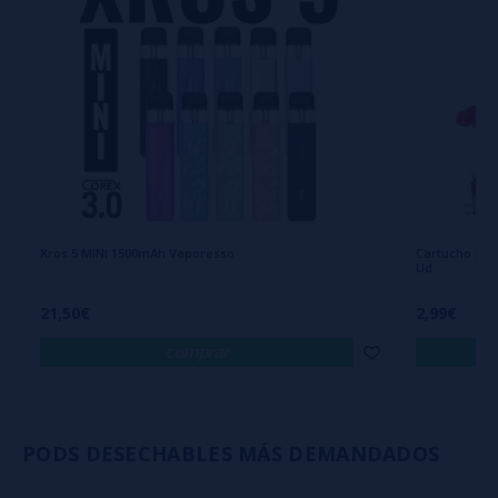
Xros 5 MINI 1500mAh Vaporesso
Cartucho par
Ud
21,50€
2,99€
comprar
PODS DESECHABLES MÁS DEMANDADOS