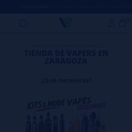
UÍ ESTAMOS
PARA ECHARTE UNA MANO CON CUALQUIER DUDA
0
Inicio
>
Tienda de vapers en Zaragoza
TIENDA DE VAPERS EN
ZARAGOZA
¿Qué necesitas?