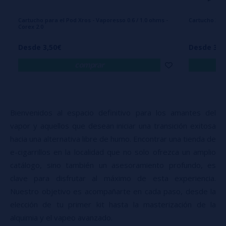
Cartucho para el Pod Xros - Vaporesso 0.6 / 1.0 ohms -
Cartucho XRO
Corex 2.0
Desde 3,50€
Desde 3,5
comprar
Bienvenidos al espacio definitivo para los amantes del
vapor y aquellos que desean iniciar una transición exitosa
hacia una alternativa libre de humo. Encontrar una tienda de
e-cigarrillos en la localidad que no solo ofrezca un amplio
catálogo, sino también un asesoramiento profundo, es
clave para disfrutar al máximo de esta experiencia.
Nuestro objetivo es acompañarte en cada paso, desde la
elección de tu primer kit hasta la masterización de la
alquimia y el vapeo avanzado.