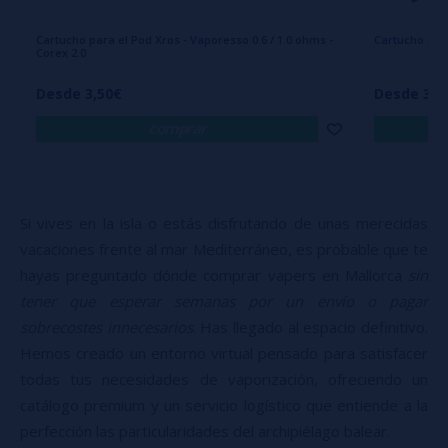
Cartucho para el Pod Xros - Vaporesso 0.6 / 1.0 ohms -
Cartucho XRO
Corex 2.0
Desde 3,50€
Desde 3,5
comprar
Si vives en la isla o estás disfrutando de unas merecidas
vacaciones frente al mar Mediterráneo, es probable que te
hayas preguntado dónde comprar vapers en Mallorca
sin
tener que esperar semanas por un envío o pagar
sobrecostes innecesarios
. Has llegado al espacio definitivo.
Hemos creado un entorno virtual pensado para satisfacer
todas tus necesidades de vaporización, ofreciendo un
catálogo premium y un servicio logístico que entiende a la
perfección las particularidades del archipiélago balear.