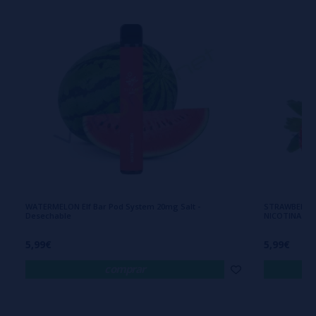
WATERMELON Elf Bar Pod System 20mg Salt -
STRAWBERRY I
Desechable
NICOTINA
5,99€
5,99€
comprar