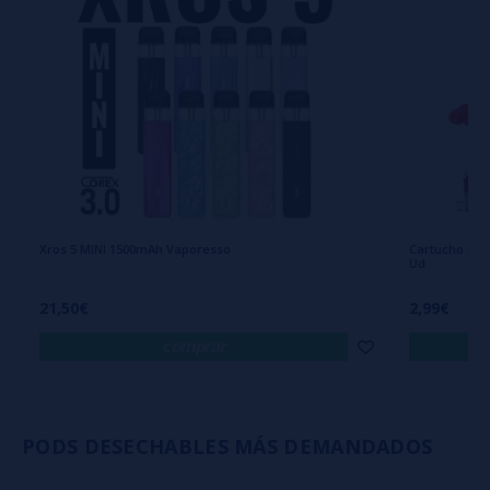
Xros 5 MINI 1500mAh Vaporesso
Cartucho par
Ud
21,50€
2,99€
comprar
PODS DESECHABLES MÁS DEMANDADOS