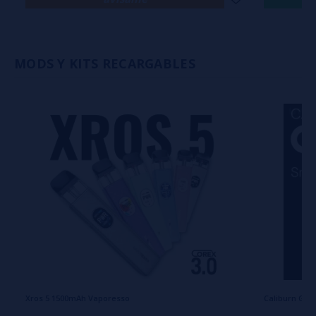
MODS Y KITS RECARGABLES
Xros 5 1500mAh Vaporesso
Caliburn G4 