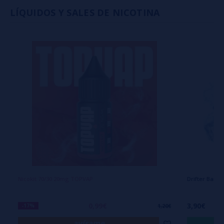
LÍQUIDOS Y SALES DE NICOTINA
Nicokit 70/30 20mg TOPVAP
Drifter Bar 
0,99€
3,90€
-17%
1,20€
avísame