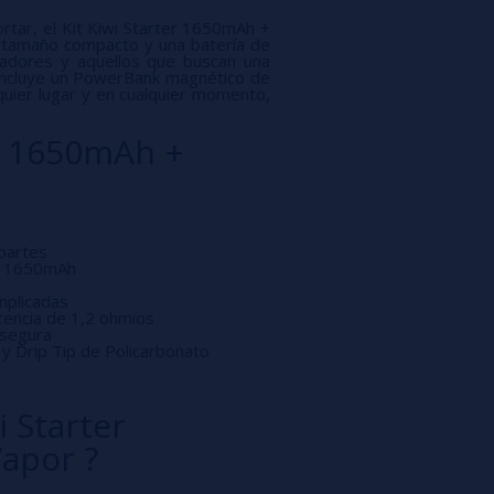
ortar, el Kit Kiwi Starter 1650mAh +
 tamaño compacto y una batería de
eadores y aquellos que buscan una
 incluye un PowerBank magnético de
uier lugar y en cualquier momento,
er 1650mAh +
 partes
de 1650mAh
mplicadas
stencia de 1,2 ohmios
 segura
y Drip Tip de Policarbonato
i Starter
apor ?