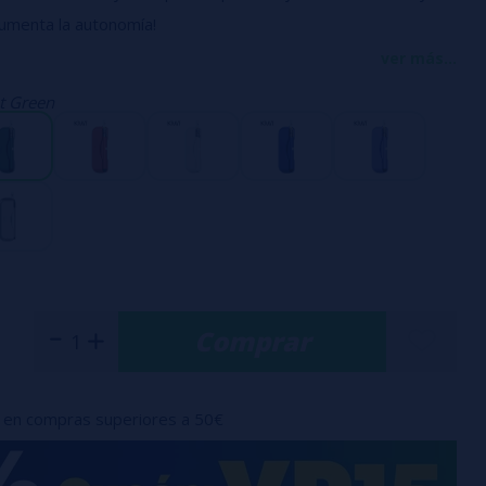
menta la autonomía!
cigarrillo electrónico de 110 mm de altura que incorpora una
ver más...
ah.
t Green
il de usar, el pod Kiwi Vapor no ofrece ninguna configuración
tamiento por simple succión: ¡una bendición para los nuevos
ieren aprender sobre el cigarrillo electrónico!
Comprar
en compras superiores a 50€