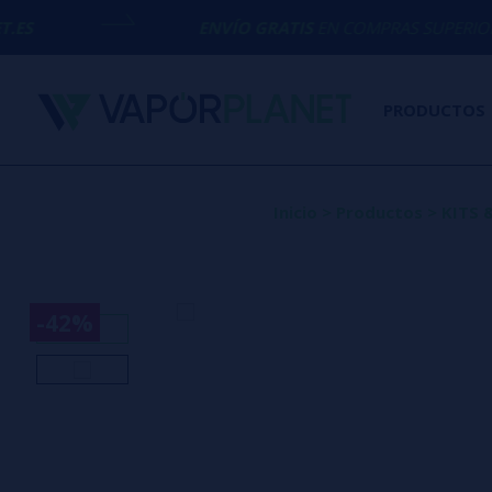
ENVÍO GRATIS
EN COMPRAS SUPERIORES A
50€
PRODUCTOS
Inicio
>
Productos
>
KITS 
-42%