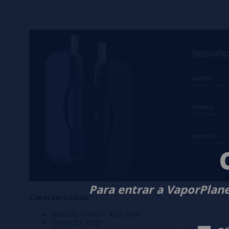
Para entrar a VaporPlane
Características:
Batería: 1450 + 400 mAh
Peso: 87.45gr