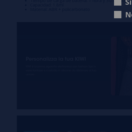
S
Tiempo de carga de batería: 1 hora y 30 minutos
Capacidad: 1.8ml
Material: ABR + policarbonato
N