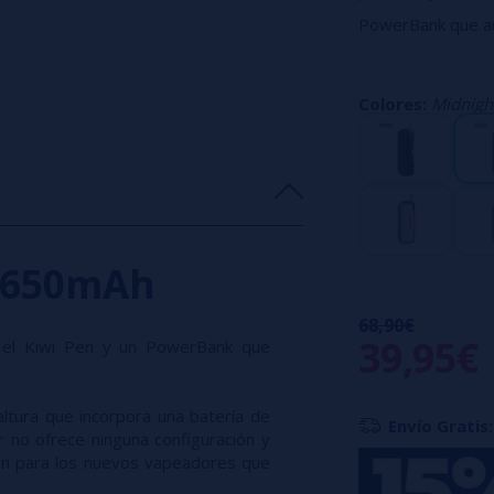
PowerBank que au
El Kiwi Pen
es un 
batería de 400 m
Colores:
Midnigh
Terriblemente fác
y activa el calen
vapeadores que qu
r 1650mAh
68,90€
39,95€
 el Kiwi Pen y un PowerBank que
altura que incorpora una batería de
Envío Gratis:
r no ofrece ninguna configuración y
ción para los nuevos vapeadores que