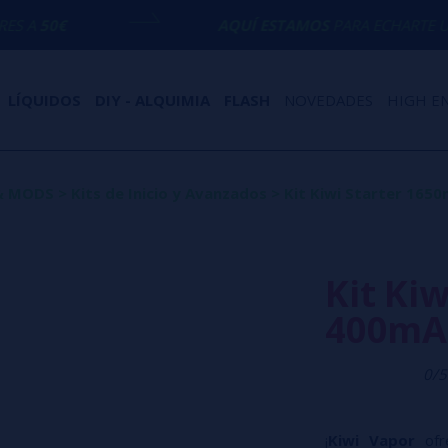
AQUÍ ESTAMOS
PARA ECHARTE UNA MANO CON
LÍQUIDOS
DIY - ALQUIMIA
FLASH
NOVEDADES
HIGH E
& MODS
>
Kits de Inicio y Avanzados
>
Kit Kiwi Starter 165
Kit Ki
400mAh
0/5
¡
Kiwi Vapor
ofr