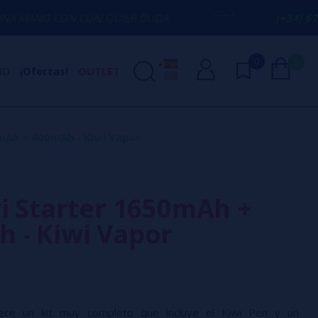
 CUALQUIER DUDA
(+34) 674 656 090 / 
0
0
ND
¡Ofertas!
OUTLET
0mAh + 400mAh - Kiwi Vapor
wi Starter 1650mAh +
 - Kiwi Vapor
ece un kit muy completo que incluye el Kiwi Pen y un