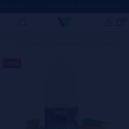
IER DUDA
(+34) 674 656 090 / INFO@VAPORPLANET.ES
0
Inicio
>
FLASH
>
Aroma FREEZY WINE Tribal Force 30ml
-33%