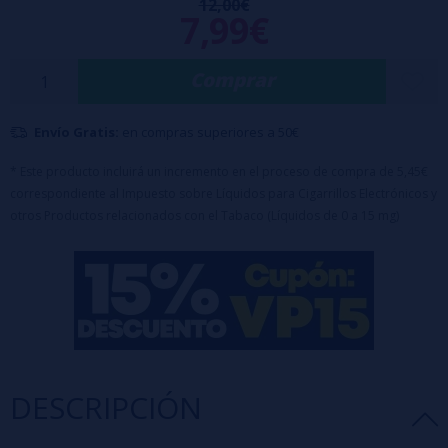
12,00€
7,99€
Maceración: 3-7 días
Porcentaje: 12-15%
Comprar
No consumir directamente, sólo mezclado con base
Envío Gratis:
en compras superiores a 50€
* Este producto incluirá un incremento en el proceso de compra de 5,45€
correspondiente al Impuesto sobre Líquidos para Cigarrillos Electrónicos y
otros Productos relacionados con el Tabaco (Líquidos de 0 a 15 mg)
DESCRIPCIÓN