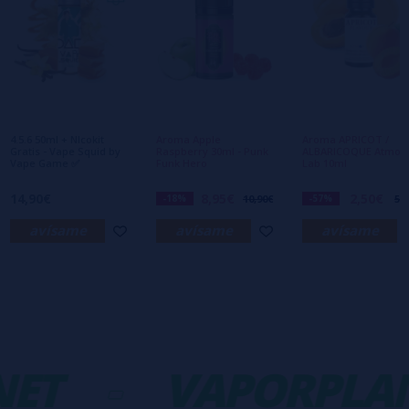
Escribe tu opinión sobre este producto
Aún no hay comentarios, ¿quieres ser el
primero en dejar uno? ¡Tu opinión nos
interesa!
4.5.6 50ml + NIcokit
Aroma Apple
Aroma APRICOT /
Gratis - Vape Squid by
Raspberry 30ml - Punk
ALBARICOQUE Atmos
Vape Game ✅
Funk Hero
Lab 10ml
14,90€
8,95€
2,50€
-18%
10,90€
-57%
5,
avísame
avísame
avísame
ET
-
VAPORPLAN