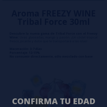
Aroma FREEZY WINE
Tribal Force 30ml
Descubre la nueva gama de Tribal Force con el Freezy
Wine:
Uvas glaseadas, mango y pasión. ¡Un cóctel tropical
fresco, picante y dulce que te transportará a las islas!
Maceración: 3-7 días
Porcentaje: 12-15%
No consumir directamente, sólo mezclado con base
CONFIRMA TU EDAD