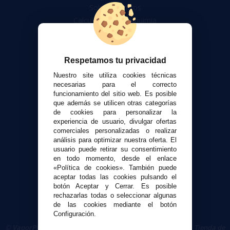
Sobre nosotros
Calculadora DIY Alquimia
Contacto
Atención al cliente
Respetamos tu privacidad
Envíos y devoluciones
Nuestro site utiliza cookies técnicas
Formas de pago
necesarias para el correcto
funcionamiento del sitio web. Es posible
Contacto
que además se utilicen otras categorías
de cookies para personalizar la
experiencia de usuario, divulgar ofertas
Seguridad y Privacidad
comerciales personalizadas o realizar
Términos y condiciones de uso
análisis para optimizar nuestra oferta. El
Política de privacidad
usuario puede retirar su consentimiento
en todo momento, desde el enlace
Política de cookies
«Política de cookies». También puede
aceptar todas las cookies pulsando el
botón Aceptar y Cerrar. Es posible
rechazarlas todas o seleccionar algunas
de las cookies mediante el botón
Configuración.
© VaporPlanet.es
|
Comprar Cigarrillos Electrónicos
|
Tienda de