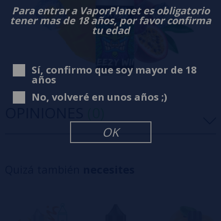
Para entrar a VaporPlanet es obligatorio
tener mas de 18 años, por favor confirma
tu edad
Sí, confirmo que soy mayor de 18
años
No, volveré en unos años ;)
OPINIONES
(0)
OK
5 estrellas
0%
4 estrellas
0%
Quizá también
necesites
3 estrellas
0%
2 estrellas
0%
1 estrellas
0%
0/5
Sé el primero en dejar tu opinión