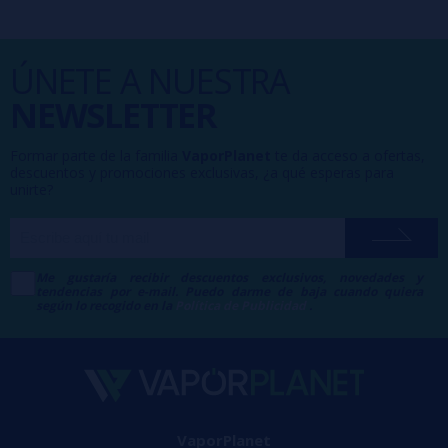
ÚNETE A NUESTRA
NEWSLETTER
Formar parte de la familia
VaporPlanet
te da acceso a ofertas,
descuentos y promociones exclusivas, ¿a qué esperas para
unirte?
Me gustaría recibir descuentos exclusivos, novedades y
tendencias por e-mail. Puedo darme de baja cuando quiera
según lo recogido en la
Política de Publicidad
.
VaporPlanet