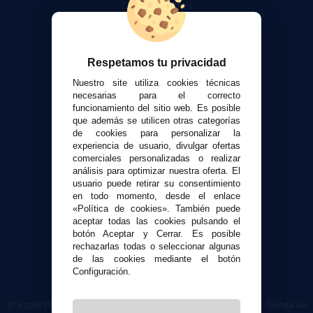
Sobre nosotros
Calculadora DIY Alquimia
Contacto
Respetamos tu privacidad
Atención al cliente
Nuestro site utiliza cookies técnicas
Envíos y devoluciones
necesarias para el correcto
funcionamiento del sitio web. Es posible
Formas de pago
que además se utilicen otras categorías
Contacto
de cookies para personalizar la
experiencia de usuario, divulgar ofertas
comerciales personalizadas o realizar
Seguridad y Privacidad
análisis para optimizar nuestra oferta. El
Términos y condiciones de uso
usuario puede retirar su consentimiento
Política de privacidad
en todo momento, desde el enlace
«Política de cookies». También puede
Política de cookies
aceptar todas las cookies pulsando el
botón Aceptar y Cerrar. Es posible
rechazarlas todas o seleccionar algunas
de las cookies mediante el botón
Configuración.
© VaporPlanet.es
|
Comprar Cigarrillos Electrónicos
|
Tienda de