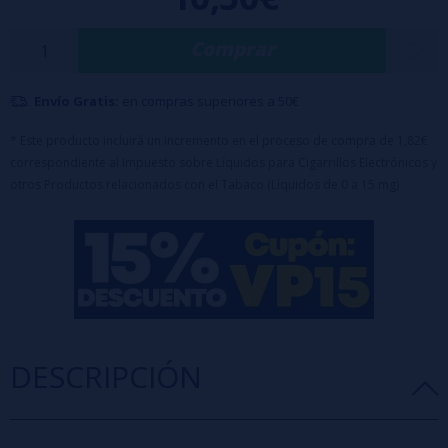
calurosos.
✅ Botella PET de 60ml con 10ml de aroma (100%PG)
Comprar
✅ Tapón de seguridad a prueba de niños
✅ Dilución 15%
Envío Gratis:
en compras superiores a 50€
✅ Maceración recomendada: 7 días
* Este producto incluirá un incremento en el proceso de compra de 1,82€
🔹
Este producto es un aroma y debe diluirse con PG, VG o VPG antes de
correspondiente al Impuesto sobre Líquidos para Cigarrillos Electrónicos y
otros Productos relacionados con el Tabaco (Líquidos de 0 a 15 mg)
su uso.
DESCRIPCIÓN