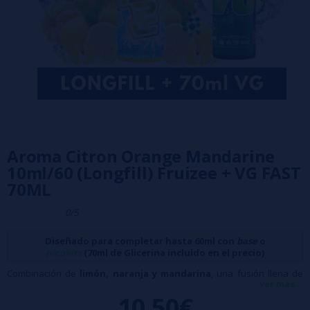
Aroma Citron Orange Mandarine
10ml/60 (Longfill) Fruizee + VG FAST
70ML
0/5
Diseñado para completar hasta 60ml con
base
o
nicokits
(70ml de Glicerina incluido en el precio)
Combinación de
limón, naranja y mandarina
, una fusión llena de
ver más...
intensidad con un frescor revitalizante, ideal para los días más
10,50€