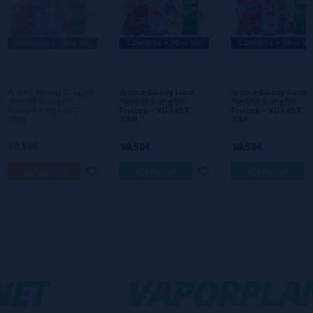
Escribe tu opinión sobre este producto
Aún no hay comentarios, ¿quieres ser el
primero en dejar uno? ¡Tu opinión nos
interesa!
Aroma Bloody Dragon
Aroma Bloody Lime
Aroma Bloody Summ
10ml/60 (Longfill)
10ml/60 (Longfill)
10ml/60 (Longfill)
Fruizee + VG FAST
Fruizee + VG FAST
Fruizee + VG FAST
70ML
70ML
70ML
10,50€
10,50€
10,50€
avísame
comprar
comprar
ET
-
VAPORPLAN