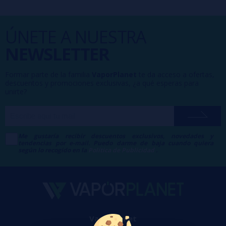
ÚNETE A NUESTRA
NEWSLETTER
Formar parte de la familia
VaporPlanet
te da acceso a ofertas,
descuentos y promociones exclusivas, ¿a qué esperas para
unirte?
Me gustaría recibir descuentos exclusivos, novedades y
tendencias por e-mail. Puedo darme de baja cuando quiera
según lo recogido en la
Política de Publicidad
.
VaporPlanet