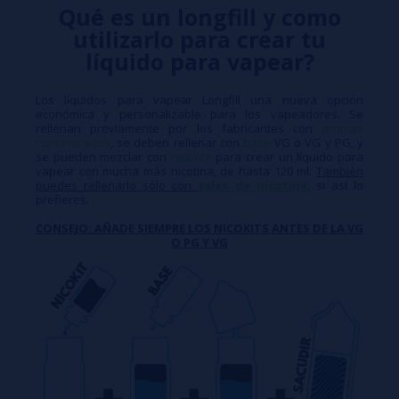
Qué es un longfill y como
utilizarlo para crear tu
líquido para vapear?
Los líquidos para vapear Longfill una nueva opción
económica y personalizable para los vapeadores. Se
rellenan previamente por los fabricantes con
aromas
concentrados
, se deben rellenar con
base
VG o VG y PG, y
se pueden mezclar con
nicokits
para crear un líquido para
vapear con mucha más nicotina, de hasta 120 ml.
También
puedes rellenarlo sólo con
sales de nicotina
, si así lo
prefieres.
CONSEJO: AÑADE SIEMPRE LOS NICOKITS ANTES DE LA VG
O PG Y VG