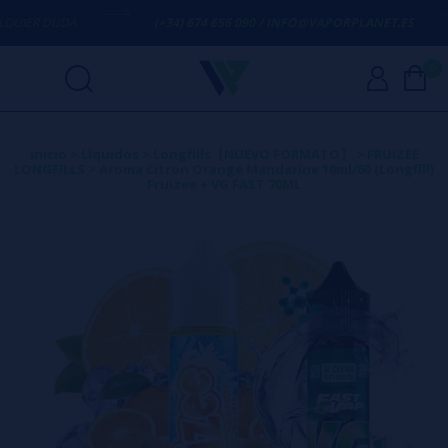
IER DUDA
(+34) 674 656 090 / INFO@VAPORPLANET.ES
0
Inicio
>
Líquidos
>
Longfills【NUEVO FORMATO】
>
FRUIZEE
LONGFILLS
>
Aroma Citron Orange Mandarine 10ml/60 (Longfill)
Fruizee + VG FAST 70ML