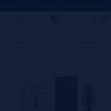
UIER DUDA
(+34) 674 656 090 / INFO@VAPORPLANET.ES
0
Inicio
>
Productos
>
Resistencias
>
Innokin Coils
>
Resistencias
para Gomax Tank - Z-Plex3D 0,48 ohm - INNOKIN