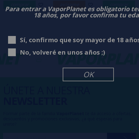
comprar
avísame
comprar
Para entrar a VaporPlanet es obligatorio t
18 años, por favor confirma tu ed
Sí, confirmo que soy mayor de 18 año
No, volveré en unos años ;)
ET
-
VAPORPLAN
OK
ÚNETE A NUESTRA
NEWSLETTER
Formar parte de la familia
VaporPlanet
te da acceso a ofertas,
descuentos y promociones exclusivas, ¿a qué esperas para
unirte?