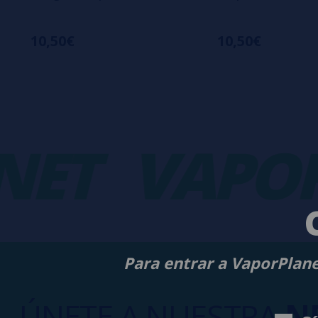
10,50€
10,50€
T
VAPORP
Para entrar a VaporPlane
ÚNETE A NUESTRA
N