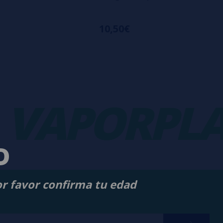
10,50€
APORPLAN
D
or favor confirma tu edad