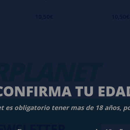
10,50€
10,50€
LANET
-
V
CONFIRMA TU EDA
t es obligatorio tener mas de 18 años, p
EWSLETTER