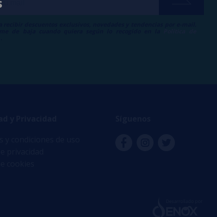
s
a recibir descuentos exclusivos, novedades y tendencias por e-mail.
me de baja cuando quiera según lo recogido en la
Política de
.
ad y Privacidad
Síguenos
 y condiciones de uso
de privacidad
de cookies