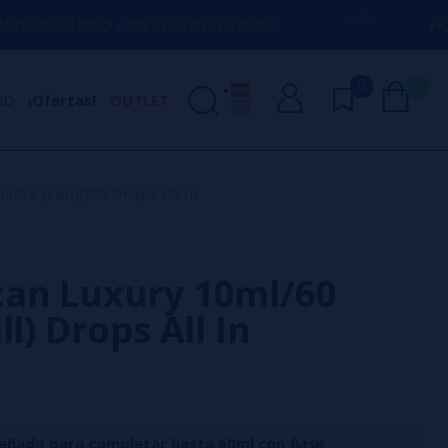
O CON CUALQUIER DUDA
(+34) 674 656 0
0
0
ND
¡Ofertas!
OUTLET
/60 (Longfill) Drops All In
an Luxury 10ml/60
ll) Drops All In
eñado para completar hasta 60ml con
base