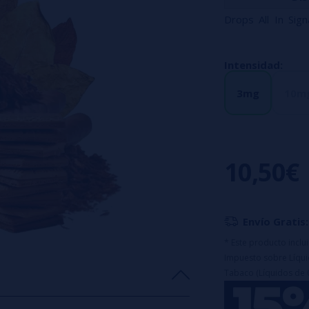
Drops All In Sig
creada a partir d
golpe sólido de 
Intensidad:
sabor auténtico de
3mg
10m
Características d
✅
Formato:
10 m
el producto só
10,50€
seleccione
)
✅
Capacidad del
✅
Opciones de g
Envío Gratis:
✔ 3mg
* Este producto incl
✔ 10mg
Impuesto sobre Líquid
✅
Tiempo de ma
Tabaco (Líquidos de 