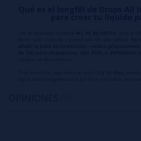
Qué es el longfill de Drops All 
para crear tu líquido 
Con el innovador sistema
ALL IN de DROPS
, este prod
60 ml, solo 10 ml de concentrado de alta calidad.
Para
añadir la base de tu elección —utiliza proporcione
de VG) para dispositivos tipo POD, o 20PG/80VG 
equipos de alta potencia.
Tras la mezcla, deja macerar entre
7 y 15 días
(siend
lograr una homogeneización perfecta y un sabor excepcio
OPINIONES
(0)
0/5
5 estrella
Sé el primero en dejar tu opinión
4 estrella
3 estrella
Escribe tu opinión sobre este producto