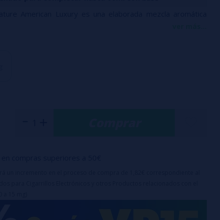
nature American Luxury es una elaborada mezcla aromática
ver más...
e las mejores hojas de tabaco. Este longfill proporciona un
garganta y una compleja combinación de aromas que evocan el
 un cigarrillo analógico.
g
el Producto
l de aroma (es necesario mexclar con base para su consumo,
lo contiene el aroma con la intensidad que usted
Comprar
 frasco:
60ml
raduación de nicotina:
en compras superiores a 50€
uirá un incremento en el proceso de compra de 1,82€ correspondiente al
os para Cigarrillos Electrónicos y otros Productos relacionados con el
ceración recomendado:
7 a 15 días
0 a 15 mg)