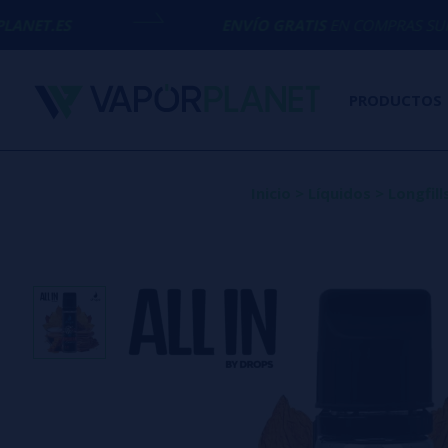
ENVÍO GRATIS
EN COMPRAS SUPERIORES A
50
PRODUCTOS
Inicio
>
Líquidos
>
Longfi