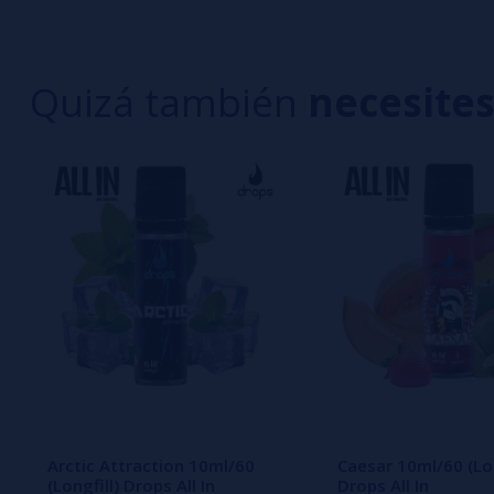
2 estrella
1 estrella
Quizá también
necesite
Aún no hay comentarios, ¿quieres ser el primer
interesa!
Arctic Attraction 10ml/60
Caesar 10ml/60 (Lon
(Longfill) Drops All In
Drops All In