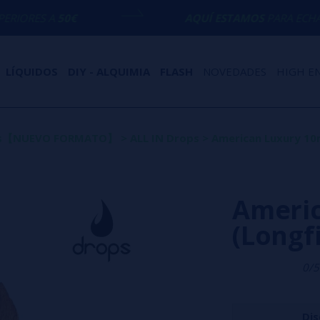
€
AQUÍ ESTAMOS
PARA ECHARTE UNA MAN
LÍQUIDOS
DIY - ALQUIMIA
FLASH
NOVEDADES
HIGH E
lls【NUEVO FORMATO】
>
ALL IN Drops
>
American Luxury 10ml
Americ
(Longfi
0/5
Dis