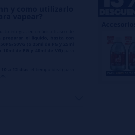
Inn y como utilizarlo
para vapear?
Accesorio
ucto integra, en un único frasco de
 preparar el líquido, basta con
s 50PG/50VG (o 25ml de PG y 25ml
(o 10ml de PG y 40ml de VG)
para
o
10 a 12 días
el tiempo ideal) para
nal.
s
0%
s
0%
s
0%