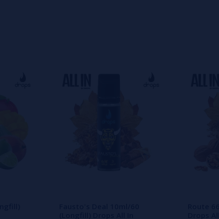
s
0%
s
0%
s
o en dejar uno? ¡Tu opinión nos
gfill)
Fausto's Deal 10ml/60
Route 66
(Longfill) Drops All In
Drops All