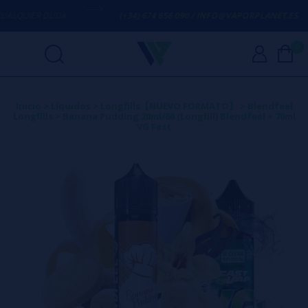
QUIER DUDA
(+34) 674 656 090 / INFO@VAPORPLANET.ES
0
Inicio
>
Líquidos
>
Longfills【NUEVO FORMATO】
>
Blendfeel
Longfills
>
Banana Pudding 20ml/60 (Longfill) Blendfeel + 70ml
VG Fast