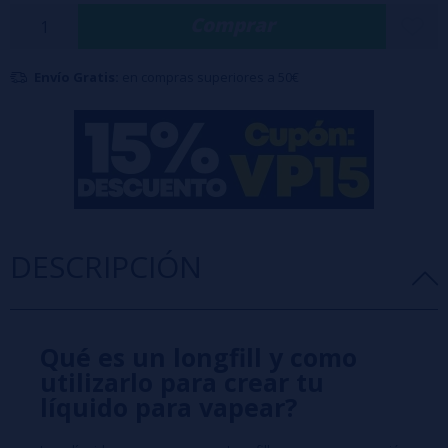
creando una combinación simplemente deliciosa.
Comprar
Características:
Botella PET
de 60 ml con 20 ml de aroma
(100% PG)
Envío Gratis:
en compras superiores a 50€
Formato: 20ml
Advertencia: Este producto es un aroma concentrado y
debe diluirse con
base
y/o
nicokits
antes de su uso.
DESCRIPCIÓN
Qué es un longfill y como
utilizarlo para crear tu
líquido para vapear?