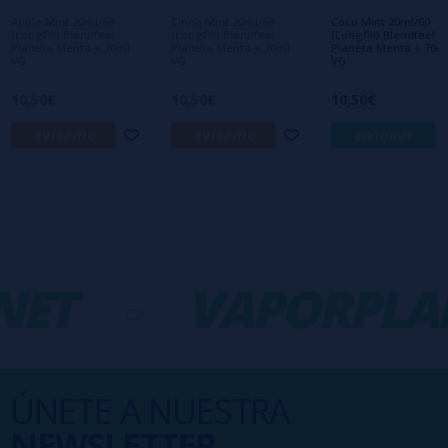
interesa!
Apple Mint 20ml/60
Cinna Mint 20ml/60
Coco Mint 20ml/60
(Longfill) Blendfeel
(Longfill) Blendfeel
(Longfill) Blendfeel
Pianeta Menta + 70ml
Pianeta Menta + 70ml
Pianeta Menta + 70m
VG
VG
VG
10,50€
10,50€
10,50€
avísame
avísame
comprar
ET
-
VAPORPLAN
ÚNETE A NUESTRA
NEWSLETTER