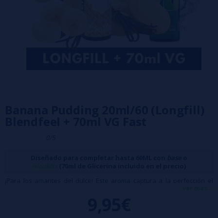
Banana Pudding 20ml/60 (Longfill)
Blendfeel + 70ml VG Fast
0/5
Diseñado para completar hasta 60ML con
base
o
nicokits
(70ml de Glicerina incluido en el precio)
¡Para los amantes del dulce! Este aroma captura a la perfección el
ver más...
irresistible
pudin de plátano americano
, donde el cremoso puré de
9,95€
plátano se mezcla con crujientes
galletas de vainilla trituradas
,