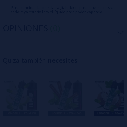
Para terminar la mezcla, agítalo bien para que se mezcle
todo! Y ya estaría listo el líquido para poder vapearlo.
OPINIONES
(0)
5 estrellas
0%
4 estrellas
0%
Quizá también
necesites
3 estrellas
0%
2 estrellas
0%
1 estrellas
0%
0/5
Sé el primero en dejar tu opinión
Escribe tu opinión sobre este producto
Aún no hay comentarios, ¿quieres ser el
primero en dejar uno? ¡Tu opinión nos