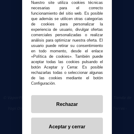
Nuestro site utiliza cookies técnicas
Envíos y devoluciones
necesarias para el correcto
funcionamiento del sitio web. Es posible
Formas de pago
que además se utilicen otras categorías
Contacto
de cookies para personalizar la
experiencia de usuario, divulgar ofertas
comerciales personalizadas o realizar
Seguridad y Privacidad
análisis para optimizar nuestra oferta. El
Términos y condiciones de uso
usuario puede retirar su consentimiento
Política de privacidad
en todo momento, desde el enlace
«Política de cookies». También puede
Política de cookies
aceptar todas las cookies pulsando el
botón Aceptar y Cerrar. Es posible
rechazarlas todas o seleccionar algunas
de las cookies mediante el botón
Configuración.
© VaporPlanet.es
|
Comprar Cigarrillos Electrónicos
|
Tienda de
Cigarrillos Electrónicos
Rechazar
Yopi Online SL CIF: B90451832
|
Centro Comercial Las Torres -
Local 26 - 41400 Écija (Sevilla) - 674 656 090
Aceptar y cerrar