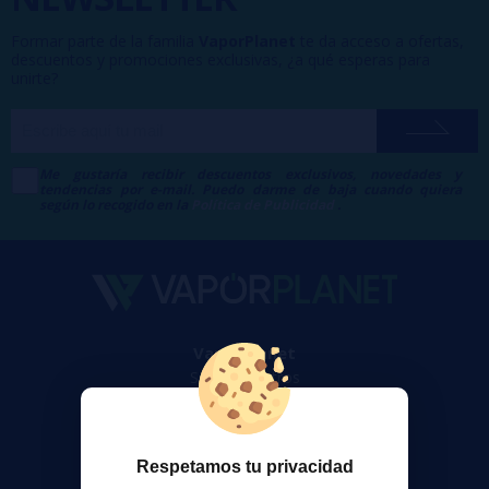
Formar parte de la familia
VaporPlanet
te da acceso a ofertas,
descuentos y promociones exclusivas, ¿a qué esperas para
unirte?
Me gustaría recibir descuentos exclusivos, novedades y
tendencias por e-mail. Puedo darme de baja cuando quiera
según lo recogido en la
Política de Publicidad
.
VaporPlanet
Sobre nosotros
Calculadora DIY Alquimia
Contacto
Respetamos tu privacidad
Atención al cliente