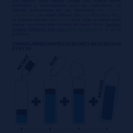
Los líquidos para vapear Longfill una nueva opción
económica y personalizable para los vapeadores. Se
rellenan previamente por los fabricantes con
aromas
concentrados
, se deben rellenar con
base
VG o VG y PG, y
se pueden mezclar con
nicokits
para crear un líquido para
vapear con mucha más nicotina, de hasta 120 ml.
También
puedes rellenarlo sólo con
sales de nicotina
, si así lo
prefieres.
CONSEJO: AÑADE SIEMPRE LOS NICOKITS ANTES DE LA VG
O PG Y VG