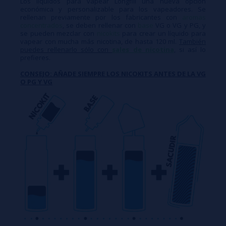
Los líquidos para vapear Longfill una nueva opción
económica y personalizable para los vapeadores. Se
rellenan previamente por los fabricantes con
aromas
concentrados
, se deben rellenar con
base
VG o VG y PG, y
se pueden mezclar con
nicokits
para crear un líquido para
vapear con mucha más nicotina, de hasta 120 ml.
También
puedes rellenarlo sólo con
sales de nicotina
, si así lo
prefieres.
CONSEJO: AÑADE SIEMPRE LOS NICOKITS ANTES DE LA VG
O PG Y VG