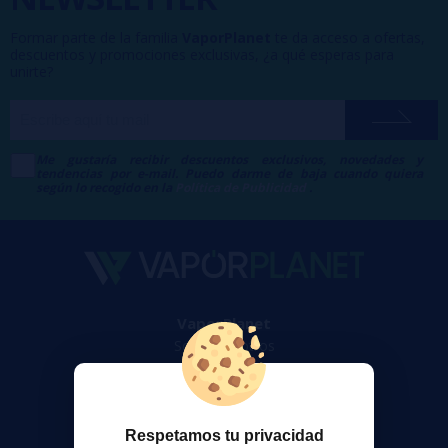
Formar parte de la familia
VaporPlanet
te da acceso a ofertas,
descuentos y promociones exclusivas, ¿a qué esperas para
unirte?
Me gustaría recibir descuentos exclusivos, novedades y
tendencias por e-mail. Puedo darme de baja cuando quiera
según lo recogido en la
Política de Publicidad
.
VaporPlanet
Sobre nosotros
Calculadora DIY Alquimia
Contacto
Respetamos tu privacidad
Atención al cliente