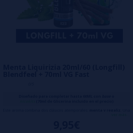
Menta Liquirizia 20ml/60 (Longfill)
Blendfeel + 70ml VG Fast
0/5
Diseñado para completar hasta 60ML con
base
o
nicokits
(70ml de Glicerina incluido en el precio)
Este aroma combina dos clásicos atemporales:
menta y regaliz
. Una
ver más...
fusión simple y limpia que resalta por su frescura inconfundible,
9,95€
perfecta para quienes buscan un sabor refrescante.