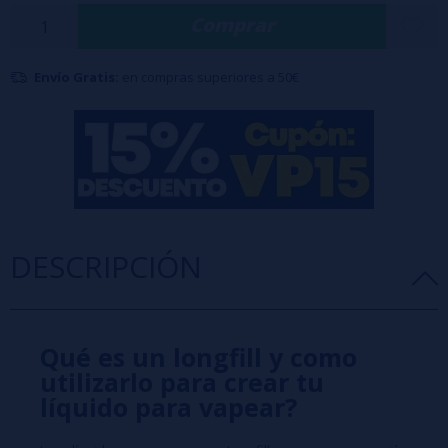
Características:
Comprar
Botella PET
de 60 ml con 20 ml de aroma
(100% PG)
Formato: 20ml
Advertencia: Este producto es un aroma concentrado y
Envío Gratis:
en compras superiores a 50€
debe diluirse con
base
y/o
nicokits
antes de su uso.
DESCRIPCIÓN
Qué es un longfill y como
utilizarlo para crear tu
líquido para vapear?