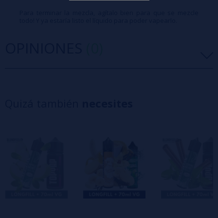
Para terminar la mezcla, agítalo bien para que se mezcle
todo! Y ya estaría listo el líquido para poder vapearlo.
OPINIONES
(0)
5 estrellas
0%
4 estrellas
0%
Quizá también
necesites
3 estrellas
0%
2 estrellas
0%
1 estrellas
0%
0/5
Sé el primero en dejar tu opinión
Escribe tu opinión sobre este producto
Aún no hay comentarios, ¿quieres ser el
primero en dejar uno? ¡Tu opinión nos