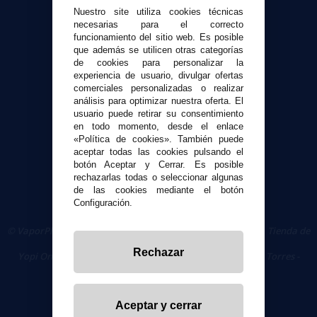
Nuestro site utiliza cookies técnicas
Envíos y devoluciones
necesarias para el correcto
Formas de pago
funcionamiento del sitio web. Es posible
Contacto
que además se utilicen otras categorías
de cookies para personalizar la
experiencia de usuario, divulgar ofertas
Seguridad y Privacidad
comerciales personalizadas o realizar
análisis para optimizar nuestra oferta. El
Términos y condiciones de uso
usuario puede retirar su consentimiento
Política de privacidad
en todo momento, desde el enlace
Política de cookies
«Política de cookies». También puede
aceptar todas las cookies pulsando el
botón Aceptar y Cerrar. Es posible
rechazarlas todas o seleccionar algunas
de las cookies mediante el botón
Configuración.
© VaporPlanet.es
|
Comprar Cigarrillos Electrónicos
|
Tienda de
Cigarrillos Electrónicos
Rechazar
Yopi Online SL CIF: B90451832
|
Centro Comercial Las Torres -
Local 26 - 41400 Écija (Sevilla) - 674 656 090
Aceptar y cerrar