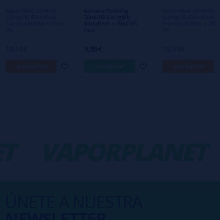
interesa!
Apple Mint 20ml/60
Banana Pudding
Cinna Mint 20ml/60
(Longfill) Blendfeel
20ml/60 (Longfill)
(Longfill) Blendfeel
Pianeta Menta + 70ml
Blendfeel + 70ml VG
Pianeta Menta + 70m
VG
Fast
VG
10,50€
9,95€
10,50€
avísame
comprar
avísame
T
VAPORPLANET
ÚNETE A NUESTRA
NEWSLETTER